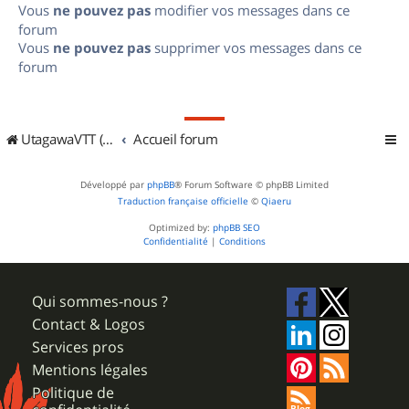
Vous
ne pouvez pas
modifier vos messages dans ce
forum
Vous
ne pouvez pas
supprimer vos messages dans ce
forum
UtagawaVTT (Randos VTT et VTTAE avec traces GPS)
Accueil forum
Développé par
phpBB
® Forum Software © phpBB Limited
Traduction française officielle
©
Qiaeru
Optimized by:
phpBB SEO
Confidentialité
|
Conditions
Qui sommes-nous ?
Contact & Logos
Services pros
Mentions légales
Politique de