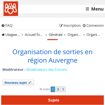
Menu
FAQ
Inscription
Connexion
UtagawaVTT (Randos VTT et VTTAE avec traces GPS)
Accueil forum
Générale
Organisation de sorties & Recherche de partenaires
Organisation de sorties en région Auvergne
Organisation de sorties en
région Auvergne
Modérateur :
Modérateurs des Forums
Nouveau sujet
46 sujets
1
2
Suivant
Sujets