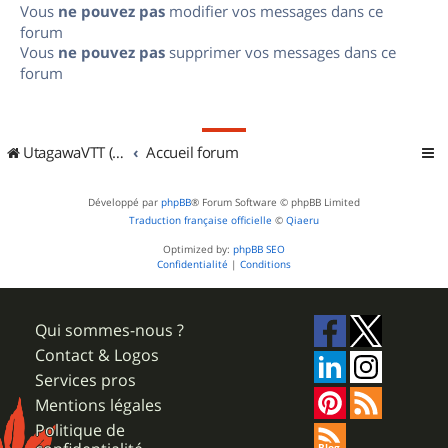
Vous
ne pouvez pas
modifier vos messages dans ce
forum
Vous
ne pouvez pas
supprimer vos messages dans ce
forum
UtagawaVTT (Randos VTT et VTTAE avec traces GPS)
Accueil forum
Développé par
phpBB
® Forum Software © phpBB Limited
Traduction française officielle
©
Qiaeru
Optimized by:
phpBB SEO
Confidentialité
|
Conditions
Qui sommes-nous ?
Contact & Logos
Services pros
Mentions légales
Politique de