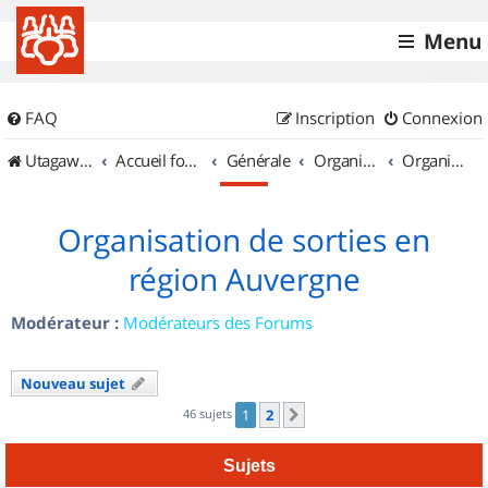
Menu
FAQ
Inscription
Connexion
UtagawaVTT (Randos VTT et VTTAE avec traces GPS)
Accueil forum
Générale
Organisation de sorties & Recherche de partenaires
Organisation de sorties en région Auvergne
Organisation de sorties en
région Auvergne
Modérateur :
Modérateurs des Forums
Nouveau sujet
46 sujets
1
2
Suivant
Sujets