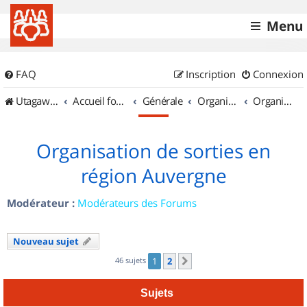
Menu
FAQ
Inscription
Connexion
UtagawaVTT (Randos VTT et VTTAE avec traces GPS)
Accueil forum
Générale
Organisation de sorties & Recherche de partenaires
Organisation de sorties en région Auvergne
Organisation de sorties en
région Auvergne
Modérateur :
Modérateurs des Forums
Nouveau sujet
46 sujets
1
2
Suivant
Sujets