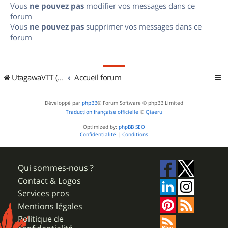
Vous
ne pouvez pas
modifier vos messages dans ce
forum
Vous
ne pouvez pas
supprimer vos messages dans ce
forum
UtagawaVTT (Randos VTT et VTTAE avec traces GPS)
Accueil forum
Développé par
phpBB
® Forum Software © phpBB Limited
Traduction française officielle
©
Qiaeru
Optimized by:
phpBB SEO
Confidentialité
|
Conditions
Qui sommes-nous ?
Contact & Logos
Services pros
Mentions légales
Politique de