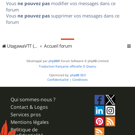
Vous
ne pouvez pas
modifier vos messages dans ce
forum
Vous
ne pouvez pas
supprimer vos messages dans ce
forum
UtagawaVTT (Randos VTT et VTTAE avec traces GPS)
Accueil forum
Développé par
phpBB
® Forum Software © phpBB Limited
Traduction française officielle
©
Qiaeru
Optimized by:
phpBB SEO
Confidentialité
|
Conditions
Qui sommes-nous ?
Contact & Logos
Services pros
Mentions légales
Politique de