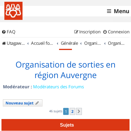
Menu
FAQ
Inscription
Connexion
UtagawaVTT (Randos VTT et VTTAE avec traces GPS)
Accueil forum
Générale
Organisation de sorties & Recherche de partenaires
Organisation de sorties en région Auvergne
Organisation de sorties en
région Auvergne
Modérateur :
Modérateurs des Forums
Nouveau sujet
46 sujets
1
2
Suivant
Sujets