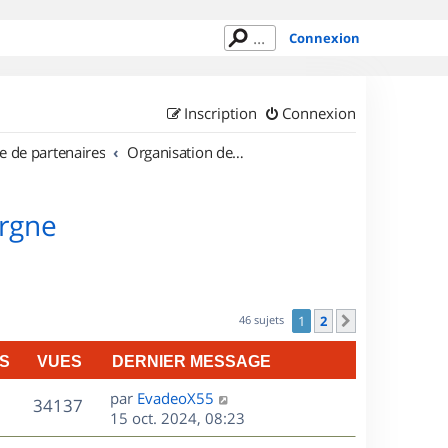
Connexion
Inscription
Connexion
e de partenaires
Organisation de sorties en région Auvergne
ergne
46 sujets
1
2
Suivant
S
VUES
DERNIER MESSAGE
D
par
EvadeoX55
V
34137
e
15 oct. 2024, 08:23
r
u