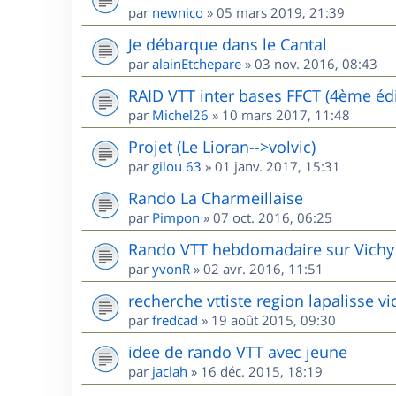
par
newnico
»
05 mars 2019, 21:39
Je débarque dans le Cantal
par
alainEtchepare
»
03 nov. 2016, 08:43
RAID VTT inter bases FFCT (4ème édi
par
Michel26
»
10 mars 2017, 11:48
Projet (Le Lioran-->volvic)
par
gilou 63
»
01 janv. 2017, 15:31
Rando La Charmeillaise
par
Pimpon
»
07 oct. 2016, 06:25
Rando VTT hebdomadaire sur Vichy
par
yvonR
»
02 avr. 2016, 11:51
recherche vttiste region lapalisse vi
par
fredcad
»
19 août 2015, 09:30
idee de rando VTT avec jeune
par
jaclah
»
16 déc. 2015, 18:19