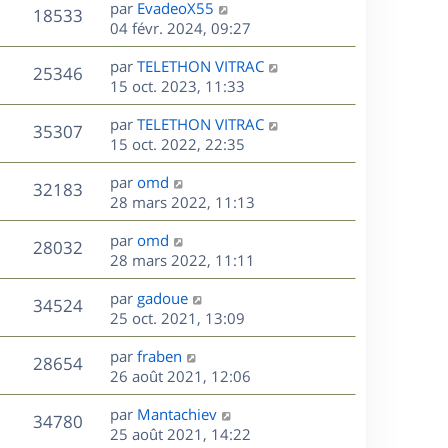
D
par
EvadeoX55
n
V
18533
e
e
04 févr. 2024, 09:27
i
r
u
e
s
D
par
TELETHON VITRAC
n
r
V
25346
e
e
15 oct. 2023, 11:33
i
m
r
u
e
e
s
D
par
TELETHON VITRAC
n
r
V
s
35307
e
e
15 oct. 2022, 22:35
i
m
s
r
u
e
e
a
s
D
par
omd
n
r
V
s
32183
g
e
e
28 mars 2022, 11:13
i
m
s
e
r
u
e
e
a
s
D
par
omd
n
r
V
s
28032
g
e
e
28 mars 2022, 11:11
i
m
s
e
r
u
e
e
a
s
D
par
gadoue
n
r
V
s
34524
g
e
e
25 oct. 2021, 13:09
i
m
s
e
r
u
e
e
a
s
D
par
fraben
n
r
V
s
28654
g
e
e
26 août 2021, 12:06
i
m
s
e
r
u
e
e
a
s
D
par
Mantachiev
n
r
V
s
34780
g
e
e
25 août 2021, 14:22
i
m
s
e