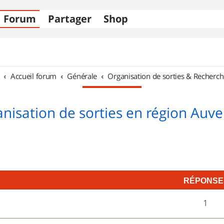
Forum
Partager
Shop
Accueil forum
Générale
Organisation de sorties & Recherch
nisation de sorties en région Auv
RÉPONSE
R
1
7
é