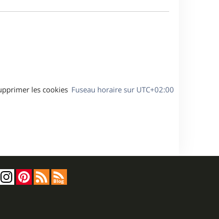
e
a
s
g
s
e
a
g
e
upprimer les cookies
Fuseau horaire sur
UTC+02:00