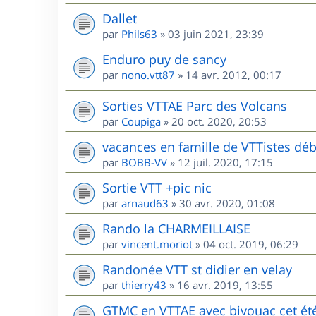
Dallet
par
Phils63
»
03 juin 2021, 23:39
Enduro puy de sancy
par
nono.vtt87
»
14 avr. 2012, 00:17
Sorties VTTAE Parc des Volcans
par
Coupiga
»
20 oct. 2020, 20:53
vacances en famille de VTTistes déb
par
BOBB-VV
»
12 juil. 2020, 17:15
Sortie VTT +pic nic
par
arnaud63
»
30 avr. 2020, 01:08
Rando la CHARMEILLAISE
par
vincent.moriot
»
04 oct. 2019, 06:29
Randonée VTT st didier en velay
par
thierry43
»
16 avr. 2019, 13:55
GTMC en VTTAE avec bivouac cet ét