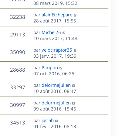
e
e
08 mars 2019, 15:32
i
m
s
e
r
u
e
e
a
s
D
par
alainEtchepare
n
r
V
s
32238
g
e
e
28 août 2017, 15:55
i
m
s
e
r
u
e
e
a
s
D
par
Michel26
n
r
V
s
29113
g
e
e
10 mars 2017, 11:48
i
m
s
e
r
u
e
e
a
s
D
par
velociraptor35
n
r
V
s
35090
g
e
e
03 janv. 2017, 19:39
i
m
s
e
r
u
e
e
a
s
D
par
Pimpon
n
r
V
s
28688
g
e
e
07 oct. 2016, 06:25
i
m
s
e
r
u
e
e
a
s
D
par
delormejulien
n
r
V
s
33297
g
e
e
10 août 2016, 08:47
i
m
s
e
r
u
e
e
a
s
D
par
delormejulien
n
r
V
s
30997
g
e
e
09 août 2016, 15:46
i
m
s
e
r
u
e
e
a
s
D
par
jaclah
n
r
V
s
34513
g
e
e
01 févr. 2016, 08:13
i
m
s
e
r
u
e
e
a