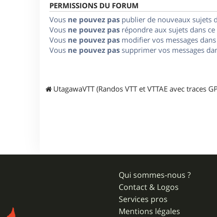
PERMISSIONS DU FORUM
Vous
ne pouvez pas
publier de nouveaux sujets 
Vous
ne pouvez pas
répondre aux sujets dans ce
Vous
ne pouvez pas
modifier vos messages dans
Vous
ne pouvez pas
supprimer vos messages dan
UtagawaVTT (Randos VTT et VTTAE avec traces GP
Qui sommes-nous ?
Contact & Logos
Services pros
Mentions légales