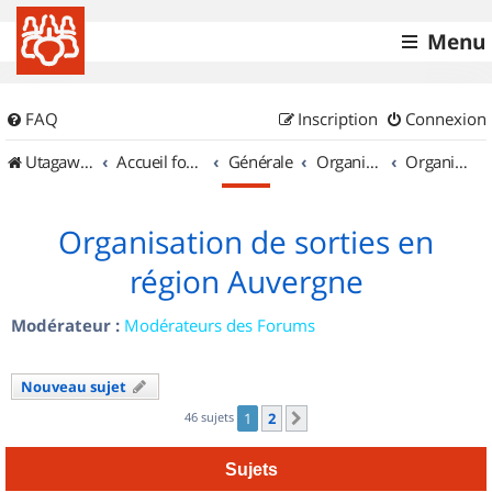
Menu
FAQ
Inscription
Connexion
UtagawaVTT (Randos VTT et VTTAE avec traces GPS)
Accueil forum
Générale
Organisation de sorties & Recherche de partenaires
Organisation de sorties en région Auvergne
Organisation de sorties en
région Auvergne
Modérateur :
Modérateurs des Forums
Nouveau sujet
46 sujets
1
2
Suivant
Sujets