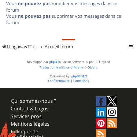
Vous
ne pouvez pas
modifier vos messages dans ce
forum
Vous
ne pouvez pas
supprimer vos messages dans ce
forum
UtagawaVTT (Randos VTT et VTTAE avec traces GPS)
Accueil forum
Développé par
phpBB
® Forum Software © phpBB Limited
Traduction française officielle
©
Qiaeru
Optimized by:
phpBB SEO
Confidentialité
|
Conditions
Qui sommes-nous ?
Contact & Logos
Services pros
Mentions légales
Politique de