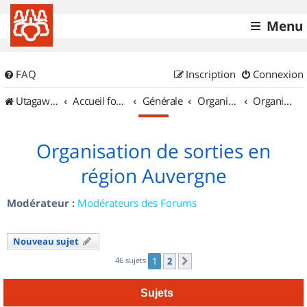
Menu
FAQ
Inscription
Connexion
UtagawaVTT (Randos VTT et VTTAE avec traces GPS)
Accueil forum
Générale
Organisation de sorties & Recherche de partenaires
Organisation de sorties en région Auvergne
Organisation de sorties en
région Auvergne
Modérateur :
Modérateurs des Forums
Nouveau sujet
46 sujets
1
2
Suivant
Sujets