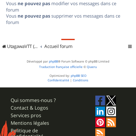
Vous
ne pouvez pas
modifier vos messages dans ce
forum
Vous
ne pouvez pas
supprimer vos messages dans ce
forum
UtagawaVTT (Randos VTT et VTTAE avec traces GPS)
Accueil forum
Développé par
phpBB
® Forum Software © phpBB Limited
Traduction française officielle
©
Qiaeru
Optimized by:
phpBB SEO
Confidentialité
|
Conditions
Qui sommes-nous ?
Contact & Logos
Services pros
Mentions légales
Politique de