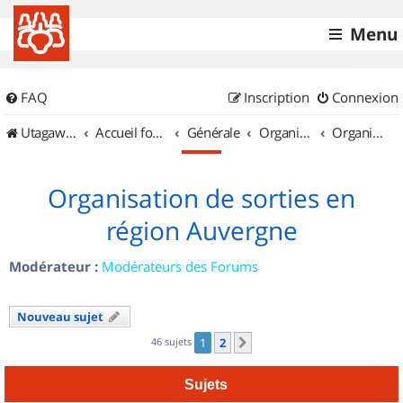
Menu
FAQ
Inscription
Connexion
UtagawaVTT (Randos VTT et VTTAE avec traces GPS)
Accueil forum
Générale
Organisation de sorties & Recherche de partenaires
Organisation de sorties en région Auvergne
Organisation de sorties en
région Auvergne
Modérateur :
Modérateurs des Forums
Nouveau sujet
46 sujets
1
2
Suivant
Sujets