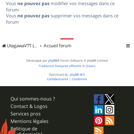
Vous
ne pouvez pas
modifier vos messages dans ce
forum
Vous
ne pouvez pas
supprimer vos messages dans ce
forum
UtagawaVTT (Randos VTT et VTTAE avec traces GPS)
Accueil forum
Développé par
phpBB
® Forum Software © phpBB Limited
Traduction française officielle
©
Qiaeru
Optimized by:
phpBB SEO
Confidentialité
|
Conditions
Qui sommes-nous ?
Contact & Logos
Services pros
Mentions légales
Politique de