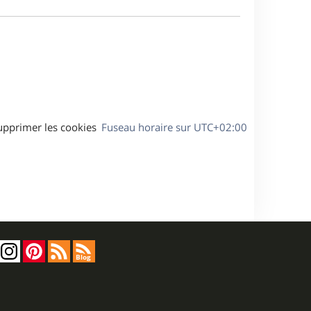
e
a
s
g
s
e
a
g
e
upprimer les cookies
Fuseau horaire sur
UTC+02:00