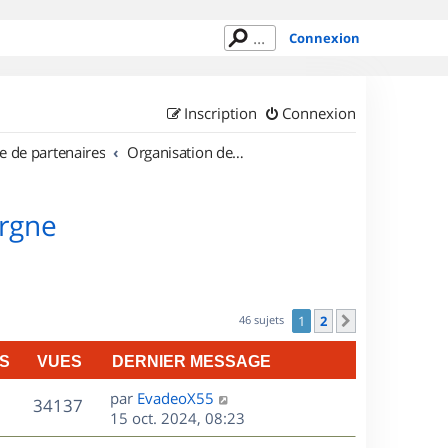
Connexion
Inscription
Connexion
e de partenaires
Organisation de sorties en région Auvergne
ergne
46 sujets
1
2
Suivant
S
VUES
DERNIER MESSAGE
D
par
EvadeoX55
V
34137
e
15 oct. 2024, 08:23
r
u