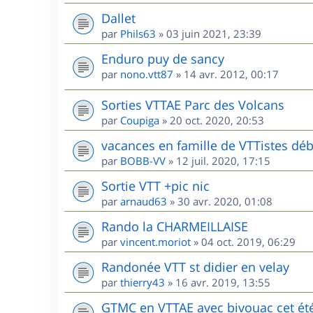
Dallet
par
Phils63
»
03 juin 2021, 23:39
Enduro puy de sancy
par
nono.vtt87
»
14 avr. 2012, 00:17
Sorties VTTAE Parc des Volcans
par
Coupiga
»
20 oct. 2020, 20:53
vacances en famille de VTTistes déb
par
BOBB-VV
»
12 juil. 2020, 17:15
Sortie VTT +pic nic
par
arnaud63
»
30 avr. 2020, 01:08
Rando la CHARMEILLAISE
par
vincent.moriot
»
04 oct. 2019, 06:29
Randonée VTT st didier en velay
par
thierry43
»
16 avr. 2019, 13:55
GTMC en VTTAE avec bivouac cet ét