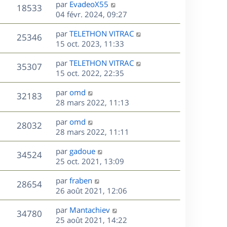
D
par
EvadeoX55
n
V
18533
e
e
04 févr. 2024, 09:27
i
r
u
e
s
D
par
TELETHON VITRAC
n
r
V
25346
e
e
15 oct. 2023, 11:33
i
m
r
u
e
e
s
D
par
TELETHON VITRAC
n
r
V
s
35307
e
e
15 oct. 2022, 22:35
i
m
s
r
u
e
e
a
s
D
par
omd
n
r
V
s
32183
g
e
e
28 mars 2022, 11:13
i
m
s
e
r
u
e
e
a
s
D
par
omd
n
r
V
s
28032
g
e
e
28 mars 2022, 11:11
i
m
s
e
r
u
e
e
a
s
D
par
gadoue
n
r
V
s
34524
g
e
e
25 oct. 2021, 13:09
i
m
s
e
r
u
e
e
a
s
D
par
fraben
n
r
V
s
28654
g
e
e
26 août 2021, 12:06
i
m
s
e
r
u
e
e
a
s
D
par
Mantachiev
n
r
V
s
34780
g
e
e
25 août 2021, 14:22
i
m
s
e