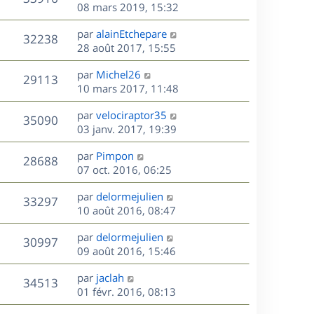
e
e
08 mars 2019, 15:32
i
m
s
e
r
u
e
e
a
s
D
par
alainEtchepare
n
r
V
s
32238
g
e
e
28 août 2017, 15:55
i
m
s
e
r
u
e
e
a
s
D
par
Michel26
n
r
V
s
29113
g
e
e
10 mars 2017, 11:48
i
m
s
e
r
u
e
e
a
s
D
par
velociraptor35
n
r
V
s
35090
g
e
e
03 janv. 2017, 19:39
i
m
s
e
r
u
e
e
a
s
D
par
Pimpon
n
r
V
s
28688
g
e
e
07 oct. 2016, 06:25
i
m
s
e
r
u
e
e
a
s
D
par
delormejulien
n
r
V
s
33297
g
e
e
10 août 2016, 08:47
i
m
s
e
r
u
e
e
a
s
D
par
delormejulien
n
r
V
s
30997
g
e
e
09 août 2016, 15:46
i
m
s
e
r
u
e
e
a
s
D
par
jaclah
n
r
V
s
34513
g
e
e
01 févr. 2016, 08:13
i
m
s
e
r
u
e
e
a