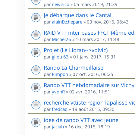
par
newnico
»
05 mars 2019, 21:39
Je débarque dans le Cantal
par
alainEtchepare
»
03 nov. 2016, 08:43
RAID VTT inter bases FFCT (4ème édi
par
Michel26
»
10 mars 2017, 11:48
Projet (Le Lioran-->volvic)
par
gilou 63
»
01 janv. 2017, 15:31
Rando La Charmeillaise
par
Pimpon
»
07 oct. 2016, 06:25
Rando VTT hebdomadaire sur Vichy
par
yvonR
»
02 avr. 2016, 11:51
recherche vttiste region lapalisse vi
par
fredcad
»
19 août 2015, 09:30
idee de rando VTT avec jeune
par
jaclah
»
16 déc. 2015, 18:19