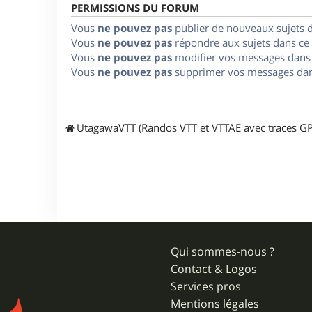
PERMISSIONS DU FORUM
Vous
ne pouvez pas
publier de nouveaux sujets 
Vous
ne pouvez pas
répondre aux sujets dans ce
Vous
ne pouvez pas
modifier vos messages dans
Vous
ne pouvez pas
supprimer vos messages dan
UtagawaVTT (Randos VTT et VTTAE avec traces GP
Qui sommes-nous ?
Contact & Logos
Services pros
Mentions légales