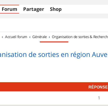
Forum
Partager
Shop
Accueil forum
Générale
Organisation de sorties & Recherch
nisation de sorties en région Auv
RÉPONSE
R
1
7
é