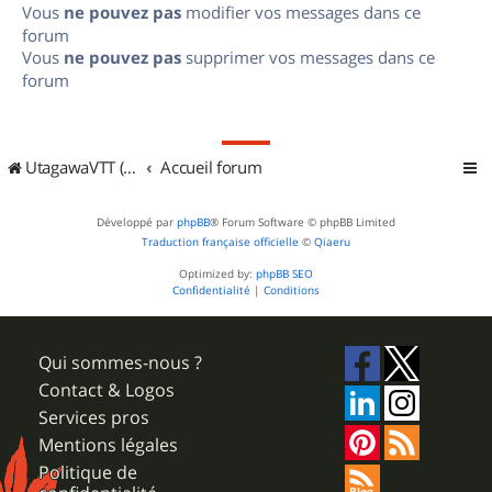
Vous
ne pouvez pas
modifier vos messages dans ce
forum
Vous
ne pouvez pas
supprimer vos messages dans ce
forum
UtagawaVTT (Randos VTT et VTTAE avec traces GPS)
Accueil forum
Développé par
phpBB
® Forum Software © phpBB Limited
Traduction française officielle
©
Qiaeru
Optimized by:
phpBB SEO
Confidentialité
|
Conditions
Qui sommes-nous ?
Contact & Logos
Services pros
Mentions légales
Politique de