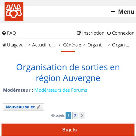
Menu
FAQ
Inscription
Connexion
UtagawaVTT (Randos VTT et VTTAE avec traces GPS)
Accueil forum
Générale
Organisation de sorties & Recherche de partenaires
Organisation de sorties en région Auvergne
Organisation de sorties en
région Auvergne
Modérateur :
Modérateurs des Forums
Nouveau sujet
46 sujets
1
2
Suivant
Sujets