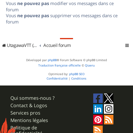
Vous
ne pouvez pas
modifier vos messages dans ce
forum
Vous
ne pouvez pas
supprimer vos messages dans ce
forum
UtagawaVTT (Randos VTT et VTTAE avec traces GPS)
Accueil forum
Développé par
phpBB
® Forum Software © phpBB Limited
Traduction française officielle
©
Qiaeru
Optimized by:
phpBB SEO
Confidentialité
|
Conditions
Qui sommes-nous ?
Contact & Logos
Services pros
Mentions légales
Politique de