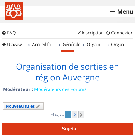
Menu
FAQ
Inscription
Connexion
UtagawaVTT (Randos VTT et VTTAE avec traces GPS)
Accueil forum
Générale
Organisation de sorties & Recherche de partenaires
Organisation de sorties en région Auvergne
Organisation de sorties en
région Auvergne
Modérateur :
Modérateurs des Forums
Nouveau sujet
46 sujets
1
2
Suivant
Sujets