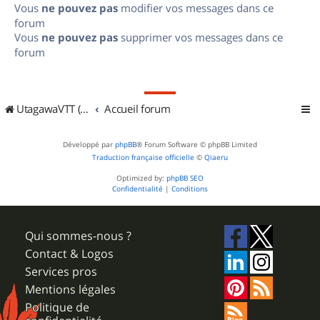
Vous
ne pouvez pas
modifier vos messages dans ce
forum
Vous
ne pouvez pas
supprimer vos messages dans ce
forum
UtagawaVTT (Randos VTT et VTTAE avec traces GPS)
Accueil forum
Développé par
phpBB
® Forum Software © phpBB Limited
Traduction française officielle
©
Qiaeru
Optimized by:
phpBB SEO
Confidentialité
|
Conditions
Qui sommes-nous ?
Contact & Logos
Services pros
Mentions légales
Politique de