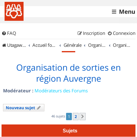
Menu
FAQ
Inscription
Connexion
UtagawaVTT (Randos VTT et VTTAE avec traces GPS)
Accueil forum
Générale
Organisation de sorties & Recherche de partenaires
Organisation de sorties en région Auvergne
Organisation de sorties en
région Auvergne
Modérateur :
Modérateurs des Forums
Nouveau sujet
46 sujets
1
2
Suivant
Sujets