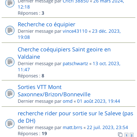
Dernier message par
Cricri 38850
«
26 mars 2024,
12:18
Réponses :
3
Recherche co équipier
Dernier message par
vince43110
«
23 déc. 2023,
19:08
Cherche coéquipiers Saint geoire en
Valdaine
Dernier message par
patschwartz
«
13 oct. 2023,
11:47
Réponses :
8
Sorties VTT Mont
Saxonnex/Brizon/Bonneville
Dernier message par
omd
«
01 août 2023, 19:44
recherche rider pour sortie sur le Saleve (pas
de DH)
Dernier message par
matt.brrs
«
22 juil. 2023, 23:54
Réponses :
19
1
2