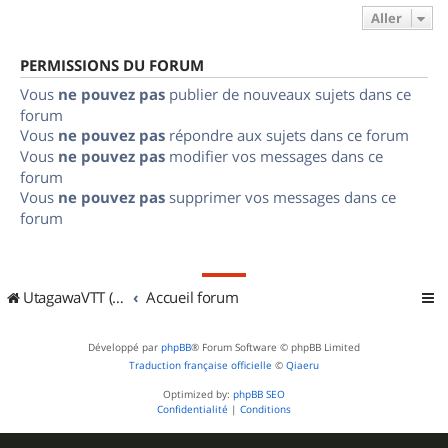
Aller
PERMISSIONS DU FORUM
Vous
ne pouvez pas
publier de nouveaux sujets dans ce
forum
Vous
ne pouvez pas
répondre aux sujets dans ce forum
Vous
ne pouvez pas
modifier vos messages dans ce
forum
Vous
ne pouvez pas
supprimer vos messages dans ce
forum
UtagawaVTT (Randos VTT et VTTAE avec traces GPS)
Accueil forum
Développé par
phpBB
® Forum Software © phpBB Limited
Traduction française officielle
©
Qiaeru
Optimized by:
phpBB SEO
Confidentialité
|
Conditions