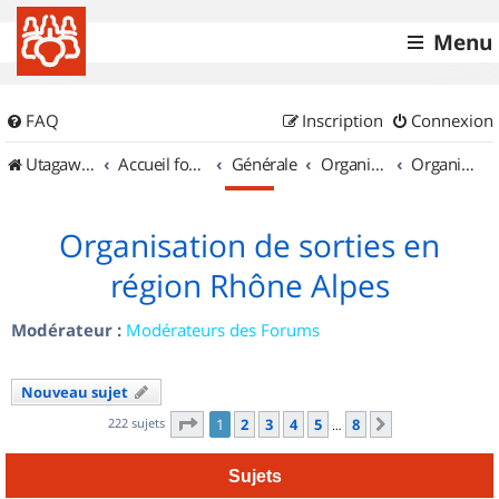
Menu
FAQ
Inscription
Connexion
UtagawaVTT (Randos VTT et VTTAE avec traces GPS)
Accueil forum
Générale
Organisation de sorties & Recherche de partenaires
Organisation de sorties en région Rhône Alpes
Organisation de sorties en
région Rhône Alpes
Modérateur :
Modérateurs des Forums
Nouveau sujet
Page
1
sur
8
222 sujets
1
2
3
4
5
8
Suivant
…
Sujets