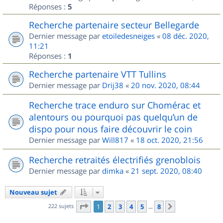
Réponses :
5
Recherche partenaire secteur Bellegarde
Dernier message par
etoiledesneiges
«
08 déc. 2020,
11:21
Réponses :
1
Recherche partenaire VTT Tullins
Dernier message par
Drij38
«
20 nov. 2020, 08:44
Recherche trace enduro sur Chomérac et
alentours ou pourquoi pas quelqu’un de
dispo pour nous faire découvrir le coin
Dernier message par
Will817
«
18 oct. 2020, 21:56
Recherche retraités électrifiés grenoblois
Dernier message par
dimka
«
21 sept. 2020, 08:40
Nouveau sujet
Page
1
sur
8
222 sujets
1
2
3
4
5
8
Suivant
…