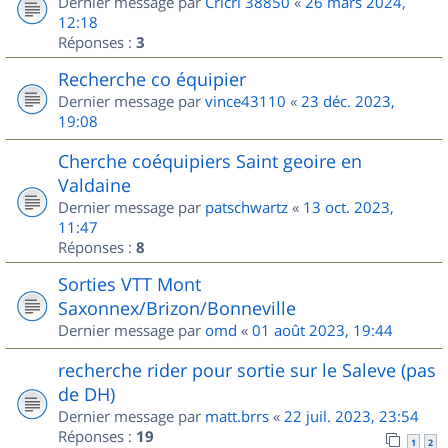
Dernier message par
Cricri 38850
«
26 mars 2024,
12:18
Réponses :
3
Recherche co équipier
Dernier message par
vince43110
«
23 déc. 2023,
19:08
Cherche coéquipiers Saint geoire en
Valdaine
Dernier message par
patschwartz
«
13 oct. 2023,
11:47
Réponses :
8
Sorties VTT Mont
Saxonnex/Brizon/Bonneville
Dernier message par
omd
«
01 août 2023, 19:44
recherche rider pour sortie sur le Saleve (pas
de DH)
Dernier message par
matt.brrs
«
22 juil. 2023, 23:54
Réponses :
19
1
2