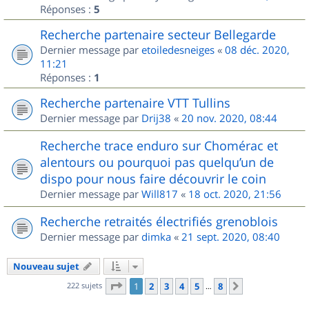
Réponses :
5
Recherche partenaire secteur Bellegarde
Dernier message par
etoiledesneiges
«
08 déc. 2020,
11:21
Réponses :
1
Recherche partenaire VTT Tullins
Dernier message par
Drij38
«
20 nov. 2020, 08:44
Recherche trace enduro sur Chomérac et
alentours ou pourquoi pas quelqu’un de
dispo pour nous faire découvrir le coin
Dernier message par
Will817
«
18 oct. 2020, 21:56
Recherche retraités électrifiés grenoblois
Dernier message par
dimka
«
21 sept. 2020, 08:40
Nouveau sujet
Page
1
sur
8
222 sujets
1
2
3
4
5
8
Suivant
…