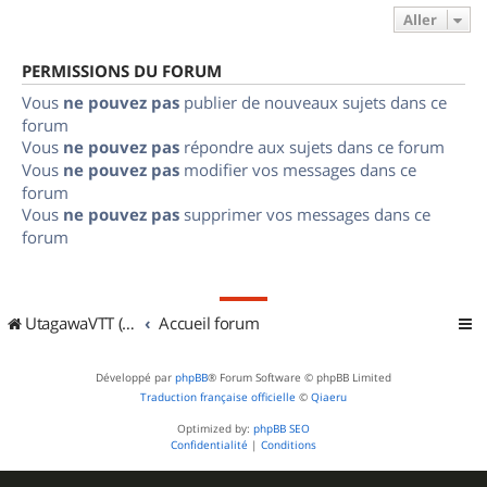
Aller
PERMISSIONS DU FORUM
Vous
ne pouvez pas
publier de nouveaux sujets dans ce
forum
Vous
ne pouvez pas
répondre aux sujets dans ce forum
Vous
ne pouvez pas
modifier vos messages dans ce
forum
Vous
ne pouvez pas
supprimer vos messages dans ce
forum
UtagawaVTT (Randos VTT et VTTAE avec traces GPS)
Accueil forum
Développé par
phpBB
® Forum Software © phpBB Limited
Traduction française officielle
©
Qiaeru
Optimized by:
phpBB SEO
Confidentialité
|
Conditions