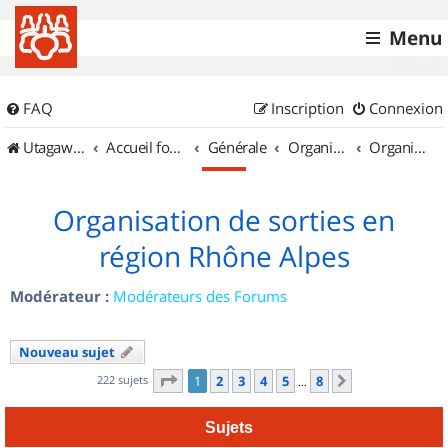
Menu
FAQ
Inscription
Connexion
UtagawaVTT (Randos VTT et VTTAE avec traces GPS)
Accueil forum
Générale
Organisation de sorties & Recherche de partenaires
Organisation de sorties en région Rhône Alpes
Organisation de sorties en
région Rhône Alpes
Modérateur :
Modérateurs des Forums
Nouveau sujet
Page
1
sur
8
222 sujets
1
2
3
4
5
8
Suivant
…
Sujets