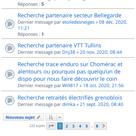
Réponses :
5
Recherche partenaire secteur Bellegarde
Dernier message par
etoiledesneiges
«
08 déc. 2020,
11:21
Réponses :
1
Recherche partenaire VTT Tullins
Dernier message par
Drij38
«
20 nov. 2020, 08:44
Recherche trace enduro sur Chomérac et
alentours ou pourquoi pas quelqu’un de
dispo pour nous faire découvrir le coin
Dernier message par
Will817
«
18 oct. 2020, 21:56
Recherche retraités électrifiés grenoblois
Dernier message par
dimka
«
21 sept. 2020, 08:40
Nouveau sujet
Page
1
sur
8
222 sujets
1
2
3
4
5
8
Suivant
…