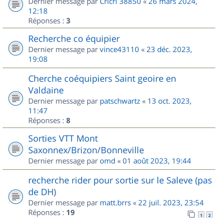
Dernier message par
Cricri 38850
«
26 mars 2024,
12:18
Réponses :
3
Recherche co équipier
Dernier message par
vince43110
«
23 déc. 2023,
19:08
Cherche coéquipiers Saint geoire en
Valdaine
Dernier message par
patschwartz
«
13 oct. 2023,
11:47
Réponses :
8
Sorties VTT Mont
Saxonnex/Brizon/Bonneville
Dernier message par
omd
«
01 août 2023, 19:44
recherche rider pour sortie sur le Saleve (pas
de DH)
Dernier message par
matt.brrs
«
22 juil. 2023, 23:54
Réponses :
19
1
2