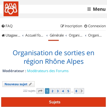
Menu
FAQ
Inscription
Connexion
UtagawaVTT (Randos VTT et VTTAE avec traces GPS)
Accueil forum
Générale
Organisation de sorties & Recherche de partenaires
Organisation de sorties en région Rhône Alpes
Organisation de sorties en
région Rhône Alpes
Modérateur :
Modérateurs des Forums
Nouveau sujet
Page
1
sur
8
222 sujets
1
2
3
4
5
8
Suivant
…
Sujets