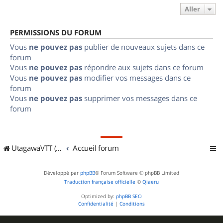
Aller
PERMISSIONS DU FORUM
Vous
ne pouvez pas
publier de nouveaux sujets dans ce
forum
Vous
ne pouvez pas
répondre aux sujets dans ce forum
Vous
ne pouvez pas
modifier vos messages dans ce
forum
Vous
ne pouvez pas
supprimer vos messages dans ce
forum
UtagawaVTT (Randos VTT et VTTAE avec traces GPS)
Accueil forum
Développé par
phpBB
® Forum Software © phpBB Limited
Traduction française officielle
©
Qiaeru
Optimized by:
phpBB SEO
Confidentialité
|
Conditions