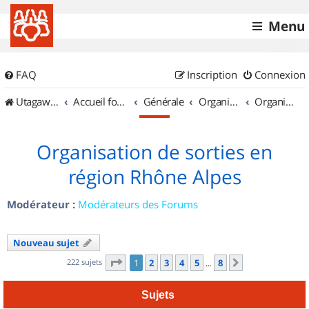
Menu
FAQ
Inscription
Connexion
UtagawaVTT (Randos VTT et VTTAE avec traces GPS)
Accueil forum
Générale
Organisation de sorties & Recherche de partenaires
Organisation de sorties en région Rhône Alpes
Organisation de sorties en
région Rhône Alpes
Modérateur :
Modérateurs des Forums
Nouveau sujet
Page
1
sur
8
222 sujets
1
2
3
4
5
8
Suivant
…
Sujets