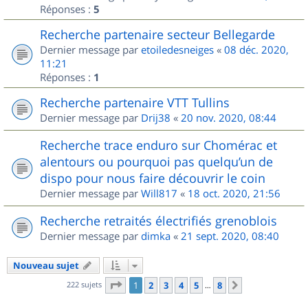
Réponses :
5
Recherche partenaire secteur Bellegarde
Dernier message par
etoiledesneiges
«
08 déc. 2020,
11:21
Réponses :
1
Recherche partenaire VTT Tullins
Dernier message par
Drij38
«
20 nov. 2020, 08:44
Recherche trace enduro sur Chomérac et
alentours ou pourquoi pas quelqu’un de
dispo pour nous faire découvrir le coin
Dernier message par
Will817
«
18 oct. 2020, 21:56
Recherche retraités électrifiés grenoblois
Dernier message par
dimka
«
21 sept. 2020, 08:40
Nouveau sujet
Page
1
sur
8
222 sujets
1
2
3
4
5
8
Suivant
…