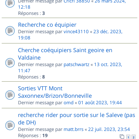
Dernier message par
Cricri 38850
«
26 mars 2024,
12:18
Réponses :
3
Recherche co équipier
Dernier message par
vince43110
«
23 déc. 2023,
19:08
Cherche coéquipiers Saint geoire en
Valdaine
Dernier message par
patschwartz
«
13 oct. 2023,
11:47
Réponses :
8
Sorties VTT Mont
Saxonnex/Brizon/Bonneville
Dernier message par
omd
«
01 août 2023, 19:44
recherche rider pour sortie sur le Saleve (pas
de DH)
Dernier message par
matt.brrs
«
22 juil. 2023, 23:54
Réponses :
19
1
2