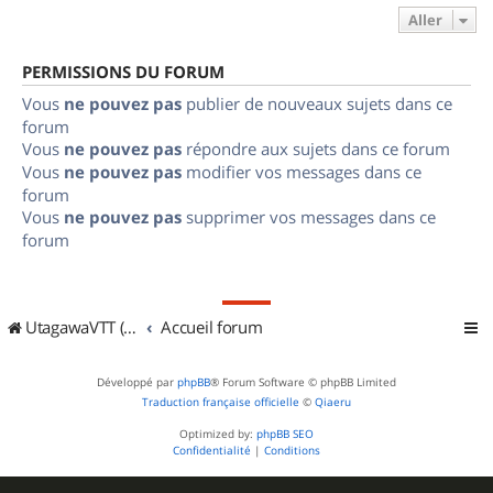
Aller
PERMISSIONS DU FORUM
Vous
ne pouvez pas
publier de nouveaux sujets dans ce
forum
Vous
ne pouvez pas
répondre aux sujets dans ce forum
Vous
ne pouvez pas
modifier vos messages dans ce
forum
Vous
ne pouvez pas
supprimer vos messages dans ce
forum
UtagawaVTT (Randos VTT et VTTAE avec traces GPS)
Accueil forum
Développé par
phpBB
® Forum Software © phpBB Limited
Traduction française officielle
©
Qiaeru
Optimized by:
phpBB SEO
Confidentialité
|
Conditions