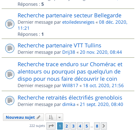
Réponses :
5
Recherche partenaire secteur Bellegarde
Dernier message par
etoiledesneiges
«
08 déc. 2020,
11:21
Réponses :
1
Recherche partenaire VTT Tullins
Dernier message par
Drij38
«
20 nov. 2020, 08:44
Recherche trace enduro sur Chomérac et
alentours ou pourquoi pas quelqu’un de
dispo pour nous faire découvrir le coin
Dernier message par
Will817
«
18 oct. 2020, 21:56
Recherche retraités électrifiés grenoblois
Dernier message par
dimka
«
21 sept. 2020, 08:40
Nouveau sujet
Page
1
sur
8
222 sujets
1
2
3
4
5
8
Suivant
…