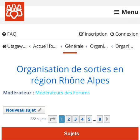
Menu
FAQ
Inscription
Connexion
UtagawaVTT (Randos VTT et VTTAE avec traces GPS)
Accueil forum
Générale
Organisation de sorties & Recherche de partenaires
Organisation de sorties en région Rhône Alpes
Organisation de sorties en
région Rhône Alpes
Modérateur :
Modérateurs des Forums
Nouveau sujet
Page
1
sur
8
222 sujets
1
2
3
4
5
8
Suivant
…
Sujets