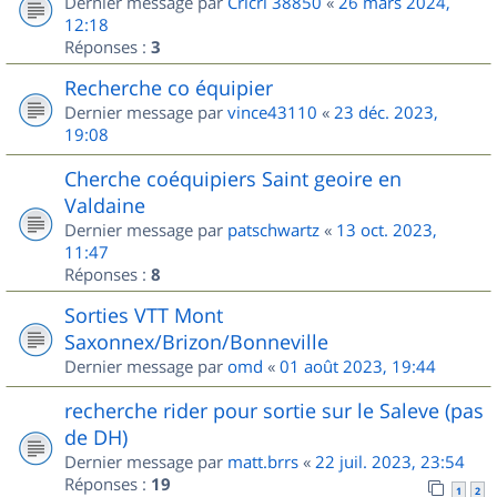
Dernier message par
Cricri 38850
«
26 mars 2024,
12:18
Réponses :
3
Recherche co équipier
Dernier message par
vince43110
«
23 déc. 2023,
19:08
Cherche coéquipiers Saint geoire en
Valdaine
Dernier message par
patschwartz
«
13 oct. 2023,
11:47
Réponses :
8
Sorties VTT Mont
Saxonnex/Brizon/Bonneville
Dernier message par
omd
«
01 août 2023, 19:44
recherche rider pour sortie sur le Saleve (pas
de DH)
Dernier message par
matt.brrs
«
22 juil. 2023, 23:54
Réponses :
19
1
2