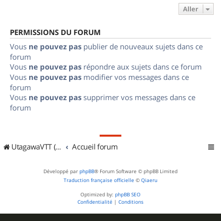
Aller
PERMISSIONS DU FORUM
Vous
ne pouvez pas
publier de nouveaux sujets dans ce
forum
Vous
ne pouvez pas
répondre aux sujets dans ce forum
Vous
ne pouvez pas
modifier vos messages dans ce
forum
Vous
ne pouvez pas
supprimer vos messages dans ce
forum
UtagawaVTT (Randos VTT et VTTAE avec traces GPS)
Accueil forum
Développé par
phpBB
® Forum Software © phpBB Limited
Traduction française officielle
©
Qiaeru
Optimized by:
phpBB SEO
Confidentialité
|
Conditions