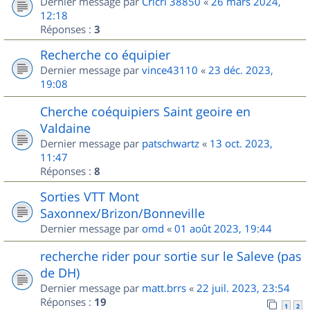
Dernier message par
Cricri 38850
«
26 mars 2024,
12:18
Réponses :
3
Recherche co équipier
Dernier message par
vince43110
«
23 déc. 2023,
19:08
Cherche coéquipiers Saint geoire en
Valdaine
Dernier message par
patschwartz
«
13 oct. 2023,
11:47
Réponses :
8
Sorties VTT Mont
Saxonnex/Brizon/Bonneville
Dernier message par
omd
«
01 août 2023, 19:44
recherche rider pour sortie sur le Saleve (pas
de DH)
Dernier message par
matt.brrs
«
22 juil. 2023, 23:54
Réponses :
19
1
2