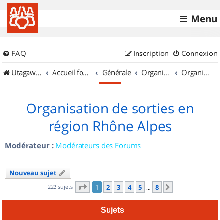
Menu
FAQ
Inscription
Connexion
UtagawaVTT (Randos VTT et VTTAE avec traces GPS)
Accueil forum
Générale
Organisation de sorties & Recherche de partenaires
Organisation de sorties en région Rhône Alpes
Organisation de sorties en
région Rhône Alpes
Modérateur :
Modérateurs des Forums
Nouveau sujet
Page
1
sur
8
222 sujets
1
2
3
4
5
8
Suivant
…
Sujets