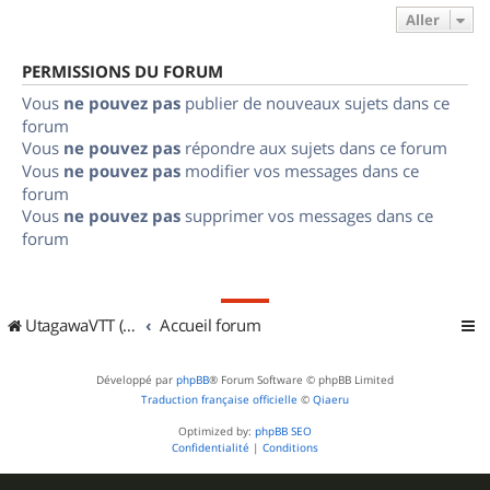
Aller
PERMISSIONS DU FORUM
Vous
ne pouvez pas
publier de nouveaux sujets dans ce
forum
Vous
ne pouvez pas
répondre aux sujets dans ce forum
Vous
ne pouvez pas
modifier vos messages dans ce
forum
Vous
ne pouvez pas
supprimer vos messages dans ce
forum
UtagawaVTT (Randos VTT et VTTAE avec traces GPS)
Accueil forum
Développé par
phpBB
® Forum Software © phpBB Limited
Traduction française officielle
©
Qiaeru
Optimized by:
phpBB SEO
Confidentialité
|
Conditions