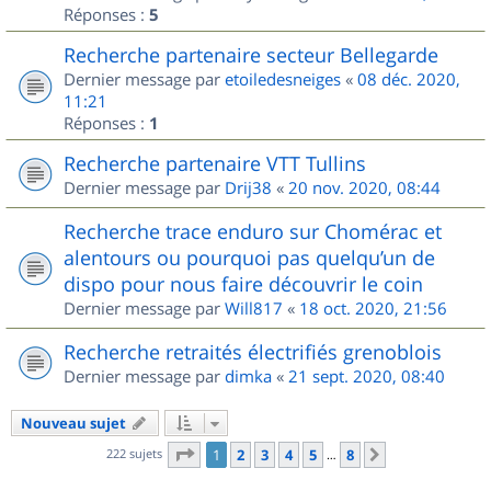
Réponses :
5
Recherche partenaire secteur Bellegarde
Dernier message par
etoiledesneiges
«
08 déc. 2020,
11:21
Réponses :
1
Recherche partenaire VTT Tullins
Dernier message par
Drij38
«
20 nov. 2020, 08:44
Recherche trace enduro sur Chomérac et
alentours ou pourquoi pas quelqu’un de
dispo pour nous faire découvrir le coin
Dernier message par
Will817
«
18 oct. 2020, 21:56
Recherche retraités électrifiés grenoblois
Dernier message par
dimka
«
21 sept. 2020, 08:40
Nouveau sujet
Page
1
sur
8
222 sujets
1
2
3
4
5
8
Suivant
…