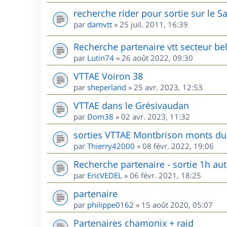
recherche rider pour sortie sur le S
par
damvtt
»
25 juil. 2011, 16:39
Recherche partenaire vtt secteur be
par
Lutin74
»
26 août 2022, 09:30
VTTAE Voiron 38
par
sheperland
»
25 avr. 2023, 12:53
VTTAE dans le Grésivaudan
par
Dom38
»
02 avr. 2023, 11:32
sorties VTTAE Montbrison monts du 
par
Thierry42000
»
08 févr. 2022, 19:06
Recherche partenaire - sortie 1h au
par
EricVEDEL
»
06 févr. 2021, 18:25
partenaire
par
philippe0162
»
15 août 2020, 05:07
Partenaires chamonix + raid