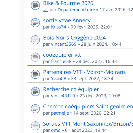
Bike & Fourme 2026
par
DépartementLoire
»
17 avr. 2026, 1
sortie vttae Annecy
par
Kriss74
»
09 févr. 2025, 22:01
Bois Noirs Oxygène 2024
par
vincent3569
»
28 juin 2024, 10:44
cooequipier vtt
par
francus38
»
28 déc. 2023, 16:38
Partenaires VTT - Voiron-Moirans
par
YvanCB
»
23 sept. 2022, 18:34
Recherche co équipier
par
vince43110
»
23 déc. 2023, 19:08
Cherche coéquipiers Saint geoire e
par
patmeije
»
14 sept. 2020, 22:21
Sorties VTT Mont Saxonnex/Brizon/
par
omd
»
01 août 2023, 19:44