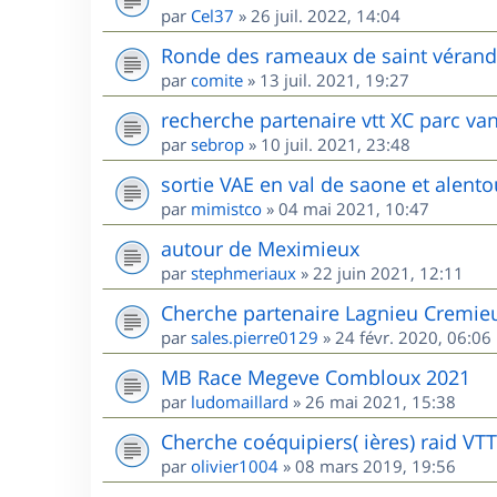
par
Cel37
»
26 juil. 2022, 14:04
Ronde des rameaux de saint vérand l
par
comite
»
13 juil. 2021, 19:27
recherche partenaire vtt XC parc va
par
sebrop
»
10 juil. 2021, 23:48
sortie VAE en val de saone et alento
par
mimistco
»
04 mai 2021, 10:47
autour de Meximieux
par
stephmeriaux
»
22 juin 2021, 12:11
Cherche partenaire Lagnieu Cremie
par
sales.pierre0129
»
24 févr. 2020, 06:06
MB Race Megeve Combloux 2021
par
ludomaillard
»
26 mai 2021, 15:38
Cherche coéquipiers( ières) raid VT
par
olivier1004
»
08 mars 2019, 19:56