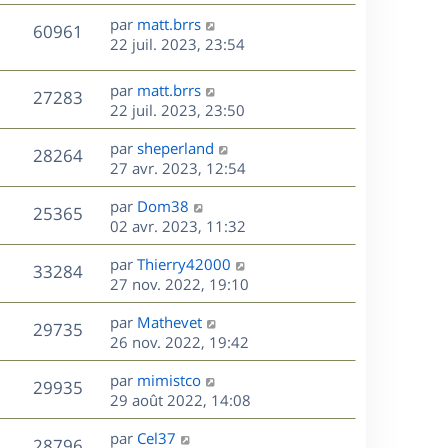
r
u
e
e
a
s
D
par
matt.brrs
n
r
V
s
60961
g
e
e
22 juil. 2023, 23:54
i
m
s
e
r
u
e
e
a
s
n
r
s
D
g
par
matt.brrs
V
27283
e
i
m
s
e
e
22 juil. 2023, 23:50
e
e
a
r
u
s
r
s
D
g
par
sheperland
n
V
28264
m
s
e
e
e
27 avr. 2023, 12:54
i
e
a
r
u
e
s
s
D
g
par
Dom38
n
r
V
25365
s
e
e
e
02 avr. 2023, 11:32
i
m
a
r
u
e
e
s
D
g
par
Thierry42000
n
r
V
s
33284
e
e
e
27 nov. 2022, 19:10
i
m
s
r
u
e
e
a
s
D
par
Mathevet
n
r
V
s
29735
g
e
e
26 nov. 2022, 19:42
i
m
s
e
r
u
e
e
a
s
D
par
mimistco
n
r
V
s
29935
g
e
e
29 août 2022, 14:08
i
m
s
e
r
u
e
e
a
s
D
par
Cel37
n
r
V
s
28796
g