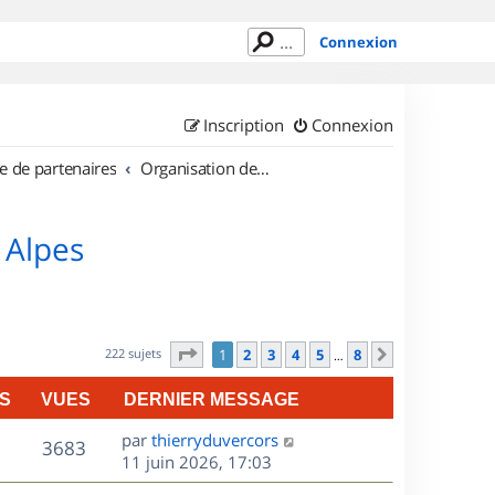
Connexion
Inscription
Connexion
e de partenaires
Organisation de sorties en région Rhône Alpes
 Alpes
Page
1
sur
8
222 sujets
1
2
3
4
5
8
Suivant
…
S
VUES
DERNIER MESSAGE
D
par
thierryduvercors
V
3683
e
11 juin 2026, 17:03
r
u