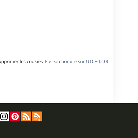
a
m
g
e
e
s
s
a
g
e
upprimer les cookies
Fuseau horaire sur
UTC+02:00