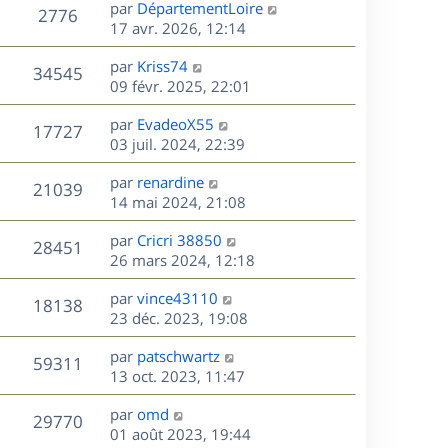
D
par
DépartementLoire
n
V
2776
e
e
17 avr. 2026, 12:14
i
r
u
e
s
D
par
Kriss74
n
r
V
34545
e
e
09 févr. 2025, 22:01
i
m
r
u
e
e
s
D
par
EvadeoX55
n
r
V
s
17727
e
e
03 juil. 2024, 22:39
i
m
s
r
u
e
e
a
s
D
par
renardine
n
r
V
s
21039
g
e
e
14 mai 2024, 21:08
i
m
s
e
r
u
e
e
a
s
D
par
Cricri 38850
n
r
V
s
28451
g
e
e
26 mars 2024, 12:18
i
m
s
e
r
u
e
e
a
s
D
par
vince43110
n
r
V
s
18138
g
e
e
23 déc. 2023, 19:08
i
m
s
e
r
u
e
e
a
s
D
par
patschwartz
n
r
V
s
59311
g
e
e
13 oct. 2023, 11:47
i
m
s
e
r
u
e
e
a
s
D
par
omd
n
r
V
s
29770
g
e
e
01 août 2023, 19:44
i
m
s
e