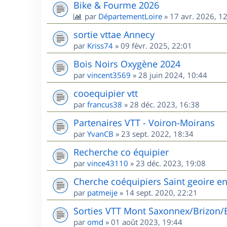
Bike & Fourme 2026
par
DépartementLoire
»
17 avr. 2026, 1
sortie vttae Annecy
par
Kriss74
»
09 févr. 2025, 22:01
Bois Noirs Oxygène 2024
par
vincent3569
»
28 juin 2024, 10:44
cooequipier vtt
par
francus38
»
28 déc. 2023, 16:38
Partenaires VTT - Voiron-Moirans
par
YvanCB
»
23 sept. 2022, 18:34
Recherche co équipier
par
vince43110
»
23 déc. 2023, 19:08
Cherche coéquipiers Saint geoire e
par
patmeije
»
14 sept. 2020, 22:21
Sorties VTT Mont Saxonnex/Brizon/
par
omd
»
01 août 2023, 19:44