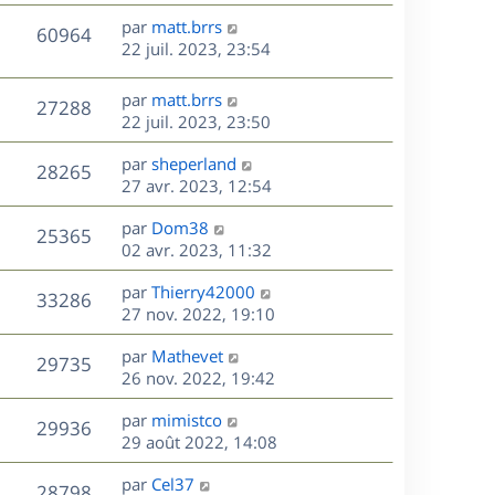
r
u
e
e
a
s
D
par
matt.brrs
n
r
V
s
60964
g
e
e
22 juil. 2023, 23:54
i
m
s
e
r
u
e
e
a
s
n
r
s
D
g
par
matt.brrs
V
27288
e
i
m
s
e
e
22 juil. 2023, 23:50
e
e
a
r
u
s
r
s
D
g
par
sheperland
n
V
28265
m
s
e
e
e
27 avr. 2023, 12:54
i
e
a
r
u
e
s
s
D
g
par
Dom38
n
r
V
25365
s
e
e
e
02 avr. 2023, 11:32
i
m
a
r
u
e
e
s
D
g
par
Thierry42000
n
r
V
s
33286
e
e
e
27 nov. 2022, 19:10
i
m
s
r
u
e
e
a
s
D
par
Mathevet
n
r
V
s
29735
g
e
e
26 nov. 2022, 19:42
i
m
s
e
r
u
e
e
a
s
D
par
mimistco
n
r
V
s
29936
g
e
e
29 août 2022, 14:08
i
m
s
e
r
u
e
e
a
s
D
par
Cel37
n
r
V
s
28798
g