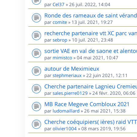
par
Cel37
»
26 juil. 2022, 14:04
Ronde des rameaux de saint vérand l
par
comite
»
13 juil. 2021, 19:27
recherche partenaire vtt XC parc va
par
sebrop
»
10 juil. 2021, 23:48
sortie VAE en val de saone et alento
par
mimistco
»
04 mai 2021, 10:47
autour de Meximieux
par
stephmeriaux
»
22 juin 2021, 12:11
Cherche partenaire Lagnieu Cremie
par
sales.pierre0129
»
24 févr. 2020, 06:06
MB Race Megeve Combloux 2021
par
ludomaillard
»
26 mai 2021, 15:38
Cherche coéquipiers( ières) raid VT
par
olivier1004
»
08 mars 2019, 19:56