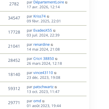
D
par
DépartementLoire
n
V
2782
e
e
17 avr. 2026, 12:14
i
r
u
e
s
D
par
Kriss74
n
r
V
34547
e
e
09 févr. 2025, 22:01
i
m
r
u
e
e
s
D
par
EvadeoX55
n
r
V
s
17728
e
e
03 juil. 2024, 22:39
i
m
s
r
u
e
e
a
s
D
par
renardine
n
r
V
s
21041
g
e
e
14 mai 2024, 21:08
i
m
s
e
r
u
e
e
a
s
D
par
Cricri 38850
n
r
V
s
28452
g
e
e
26 mars 2024, 12:18
i
m
s
e
r
u
e
e
a
s
D
par
vince43110
n
r
V
s
18140
g
e
e
23 déc. 2023, 19:08
i
m
s
e
r
u
e
e
a
s
D
par
patschwartz
n
r
V
s
59312
g
e
e
13 oct. 2023, 11:47
i
m
s
e
r
u
e
e
a
s
D
par
omd
n
r
V
s
29771
g
e
e
01 août 2023, 19:44
i
m
s
e