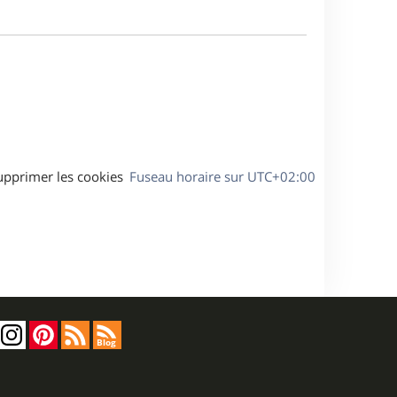
a
m
g
e
e
s
s
a
g
e
upprimer les cookies
Fuseau horaire sur
UTC+02:00