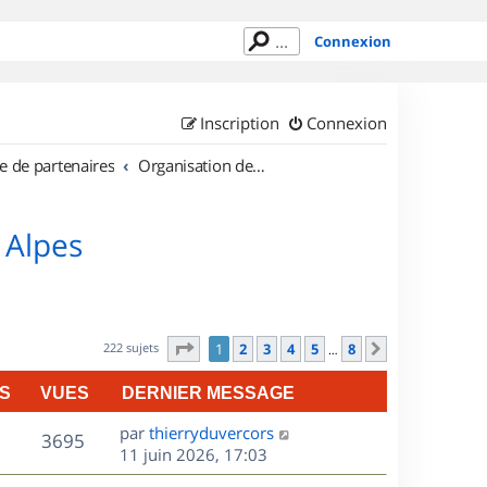
Connexion
Inscription
Connexion
e de partenaires
Organisation de sorties en région Rhône Alpes
 Alpes
Page
1
sur
8
222 sujets
1
2
3
4
5
8
Suivant
…
S
VUES
DERNIER MESSAGE
D
par
thierryduvercors
V
3695
e
11 juin 2026, 17:03
r
u