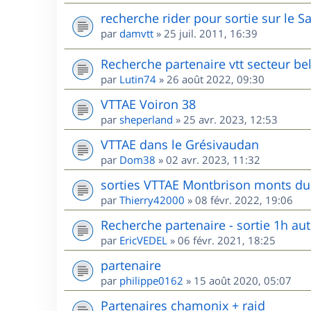
recherche rider pour sortie sur le S
par
damvtt
»
25 juil. 2011, 16:39
Recherche partenaire vtt secteur be
par
Lutin74
»
26 août 2022, 09:30
VTTAE Voiron 38
par
sheperland
»
25 avr. 2023, 12:53
VTTAE dans le Grésivaudan
par
Dom38
»
02 avr. 2023, 11:32
sorties VTTAE Montbrison monts du 
par
Thierry42000
»
08 févr. 2022, 19:06
Recherche partenaire - sortie 1h au
par
EricVEDEL
»
06 févr. 2021, 18:25
partenaire
par
philippe0162
»
15 août 2020, 05:07
Partenaires chamonix + raid