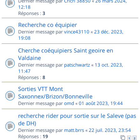
Dernier message par
Cricri 38850
«
26 mars 2024,
12:18
Réponses :
3
Recherche co équipier
Dernier message par
vince43110
«
23 déc. 2023,
19:08
Cherche coéquipiers Saint geoire en
Valdaine
Dernier message par
patschwartz
«
13 oct. 2023,
11:47
Réponses :
8
Sorties VTT Mont
Saxonnex/Brizon/Bonneville
Dernier message par
omd
«
01 août 2023, 19:44
recherche rider pour sortie sur le Saleve (pas
de DH)
Dernier message par
matt.brrs
«
22 juil. 2023, 23:54
Réponses :
19
1
2