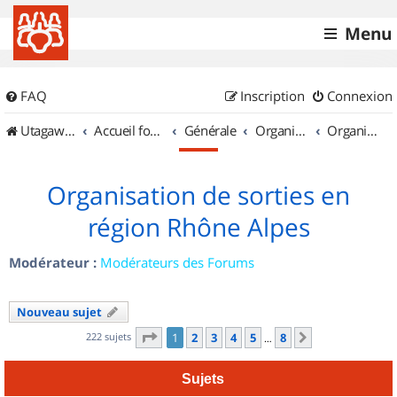
Menu
FAQ
Inscription
Connexion
UtagawaVTT (Randos VTT et VTTAE avec traces GPS)
Accueil forum
Générale
Organisation de sorties & Recherche de partenaires
Organisation de sorties en région Rhône Alpes
Organisation de sorties en
région Rhône Alpes
Modérateur :
Modérateurs des Forums
Nouveau sujet
Page
1
sur
8
222 sujets
1
2
3
4
5
8
Suivant
…
Sujets