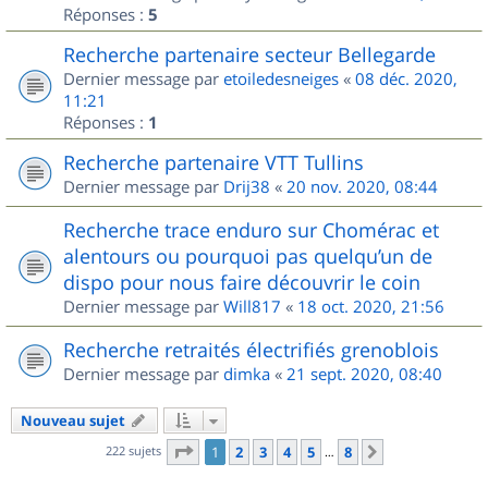
Réponses :
5
Recherche partenaire secteur Bellegarde
Dernier message par
etoiledesneiges
«
08 déc. 2020,
11:21
Réponses :
1
Recherche partenaire VTT Tullins
Dernier message par
Drij38
«
20 nov. 2020, 08:44
Recherche trace enduro sur Chomérac et
alentours ou pourquoi pas quelqu’un de
dispo pour nous faire découvrir le coin
Dernier message par
Will817
«
18 oct. 2020, 21:56
Recherche retraités électrifiés grenoblois
Dernier message par
dimka
«
21 sept. 2020, 08:40
Nouveau sujet
Page
1
sur
8
222 sujets
1
2
3
4
5
8
Suivant
…