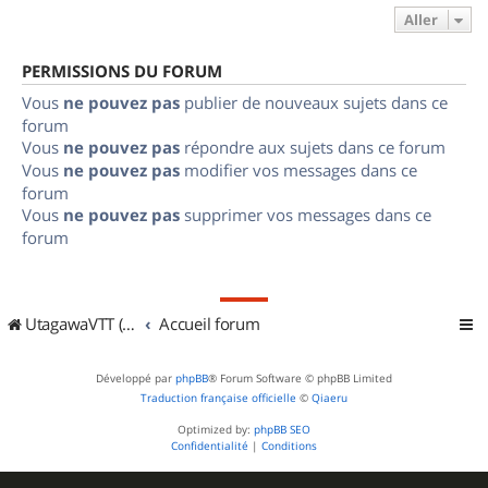
Aller
PERMISSIONS DU FORUM
Vous
ne pouvez pas
publier de nouveaux sujets dans ce
forum
Vous
ne pouvez pas
répondre aux sujets dans ce forum
Vous
ne pouvez pas
modifier vos messages dans ce
forum
Vous
ne pouvez pas
supprimer vos messages dans ce
forum
UtagawaVTT (Randos VTT et VTTAE avec traces GPS)
Accueil forum
Développé par
phpBB
® Forum Software © phpBB Limited
Traduction française officielle
©
Qiaeru
Optimized by:
phpBB SEO
Confidentialité
|
Conditions