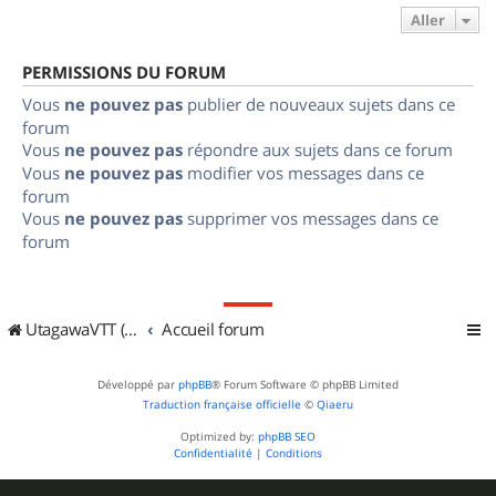
Aller
PERMISSIONS DU FORUM
Vous
ne pouvez pas
publier de nouveaux sujets dans ce
forum
Vous
ne pouvez pas
répondre aux sujets dans ce forum
Vous
ne pouvez pas
modifier vos messages dans ce
forum
Vous
ne pouvez pas
supprimer vos messages dans ce
forum
UtagawaVTT (Randos VTT et VTTAE avec traces GPS)
Accueil forum
Développé par
phpBB
® Forum Software © phpBB Limited
Traduction française officielle
©
Qiaeru
Optimized by:
phpBB SEO
Confidentialité
|
Conditions