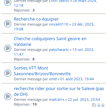
Dernier message par
Cricri 38850
«
26 mars 2024,
12:18
Réponses :
3
Recherche co équipier
Dernier message par
vince43110
«
23 déc. 2023,
19:08
Cherche coéquipiers Saint geoire en
Valdaine
Dernier message par
patschwartz
«
13 oct. 2023,
11:47
Réponses :
8
Sorties VTT Mont
Saxonnex/Brizon/Bonneville
Dernier message par
omd
«
01 août 2023, 19:44
recherche rider pour sortie sur le Saleve (pas
de DH)
Dernier message par
matt.brrs
«
22 juil. 2023, 23:54
Réponses :
19
1
2