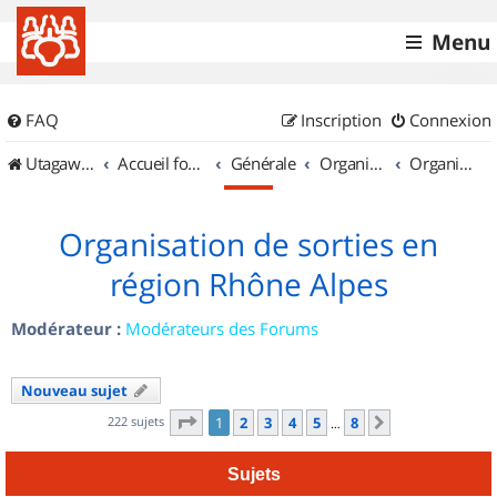
Menu
FAQ
Inscription
Connexion
UtagawaVTT (Randos VTT et VTTAE avec traces GPS)
Accueil forum
Générale
Organisation de sorties & Recherche de partenaires
Organisation de sorties en région Rhône Alpes
Organisation de sorties en
région Rhône Alpes
Modérateur :
Modérateurs des Forums
Nouveau sujet
Page
1
sur
8
222 sujets
1
2
3
4
5
8
Suivant
…
Sujets