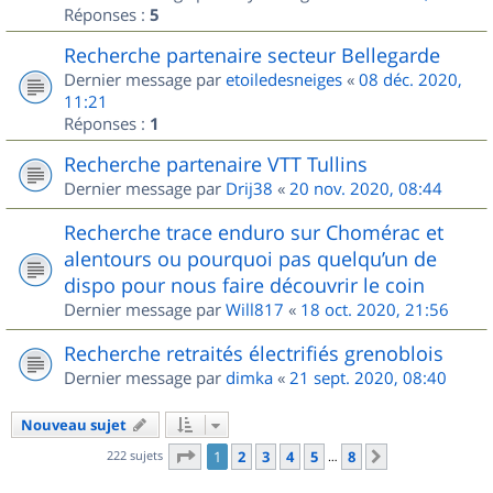
Réponses :
5
Recherche partenaire secteur Bellegarde
Dernier message par
etoiledesneiges
«
08 déc. 2020,
11:21
Réponses :
1
Recherche partenaire VTT Tullins
Dernier message par
Drij38
«
20 nov. 2020, 08:44
Recherche trace enduro sur Chomérac et
alentours ou pourquoi pas quelqu’un de
dispo pour nous faire découvrir le coin
Dernier message par
Will817
«
18 oct. 2020, 21:56
Recherche retraités électrifiés grenoblois
Dernier message par
dimka
«
21 sept. 2020, 08:40
Nouveau sujet
Page
1
sur
8
222 sujets
1
2
3
4
5
8
Suivant
…