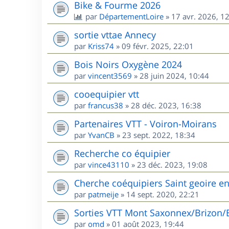
Bike & Fourme 2026
par
DépartementLoire
»
17 avr. 2026, 1
sortie vttae Annecy
par
Kriss74
»
09 févr. 2025, 22:01
Bois Noirs Oxygène 2024
par
vincent3569
»
28 juin 2024, 10:44
cooequipier vtt
par
francus38
»
28 déc. 2023, 16:38
Partenaires VTT - Voiron-Moirans
par
YvanCB
»
23 sept. 2022, 18:34
Recherche co équipier
par
vince43110
»
23 déc. 2023, 19:08
Cherche coéquipiers Saint geoire e
par
patmeije
»
14 sept. 2020, 22:21
Sorties VTT Mont Saxonnex/Brizon/
par
omd
»
01 août 2023, 19:44