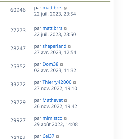
r
u
e
e
a
s
D
par
matt.brrs
n
r
V
s
60946
g
e
e
22 juil. 2023, 23:54
i
m
s
e
r
u
e
e
a
s
n
r
s
D
g
par
matt.brrs
V
27273
e
i
m
s
e
e
22 juil. 2023, 23:50
e
e
a
r
u
s
r
s
D
g
par
sheperland
n
V
28247
m
s
e
e
e
27 avr. 2023, 12:54
i
e
a
r
u
e
s
s
D
g
par
Dom38
n
r
V
25352
s
e
e
e
02 avr. 2023, 11:32
i
m
a
r
u
e
e
s
D
g
par
Thierry42000
n
r
V
s
33272
e
e
e
27 nov. 2022, 19:10
i
m
s
r
u
e
e
a
s
D
par
Mathevet
n
r
V
s
29729
g
e
e
26 nov. 2022, 19:42
i
m
s
e
r
u
e
e
a
s
D
par
mimistco
n
r
V
s
29927
g
e
e
29 août 2022, 14:08
i
m
s
e
r
u
e
e
a
s
D
par
Cel37
n
r
V
s
28784
g