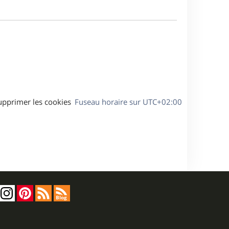
a
m
g
e
e
s
s
a
g
e
upprimer les cookies
Fuseau horaire sur
UTC+02:00