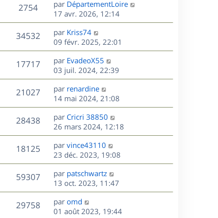
D
par
DépartementLoire
n
V
2754
e
e
17 avr. 2026, 12:14
i
r
u
e
s
D
par
Kriss74
n
r
V
34532
e
e
09 févr. 2025, 22:01
i
m
r
u
e
e
s
D
par
EvadeoX55
n
r
V
s
17717
e
e
03 juil. 2024, 22:39
i
m
s
r
u
e
e
a
s
D
par
renardine
n
r
V
s
21027
g
e
e
14 mai 2024, 21:08
i
m
s
e
r
u
e
e
a
s
D
par
Cricri 38850
n
r
V
s
28438
g
e
e
26 mars 2024, 12:18
i
m
s
e
r
u
e
e
a
s
D
par
vince43110
n
r
V
s
18125
g
e
e
23 déc. 2023, 19:08
i
m
s
e
r
u
e
e
a
s
D
par
patschwartz
n
r
V
s
59307
g
e
e
13 oct. 2023, 11:47
i
m
s
e
r
u
e
e
a
s
D
par
omd
n
r
V
s
29758
g
e
e
01 août 2023, 19:44
i
m
s
e