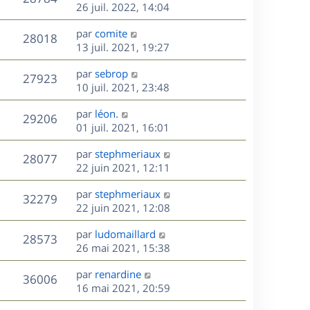
e
e
26 juil. 2022, 14:04
i
m
s
e
r
u
e
e
a
s
D
par
comite
n
r
V
s
28018
g
e
e
13 juil. 2021, 19:27
i
m
s
e
r
u
e
e
a
s
D
par
sebrop
n
r
V
s
27923
g
e
e
10 juil. 2021, 23:48
i
m
s
e
r
u
e
e
a
s
D
par
léon.
n
r
V
s
29206
g
e
e
01 juil. 2021, 16:01
i
m
s
e
r
u
e
e
a
s
D
par
stephmeriaux
n
r
V
s
28077
g
e
e
22 juin 2021, 12:11
i
m
s
e
r
u
e
e
a
s
D
par
stephmeriaux
n
r
V
s
32279
g
e
e
22 juin 2021, 12:08
i
m
s
e
r
u
e
e
a
s
D
par
ludomaillard
n
r
V
s
28573
g
e
e
26 mai 2021, 15:38
i
m
s
e
r
u
e
e
a
s
D
par
renardine
n
r
V
s
36006
g
e
e
16 mai 2021, 20:59
i
m
s
e
r
u
e
e
a