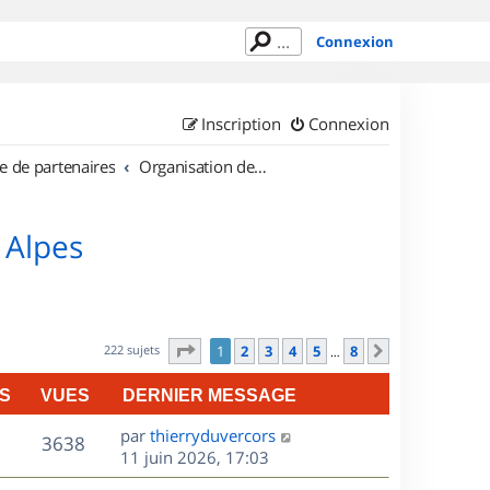
Connexion
Inscription
Connexion
e de partenaires
Organisation de sorties en région Rhône Alpes
 Alpes
Page
1
sur
8
222 sujets
1
2
3
4
5
8
Suivant
…
S
VUES
DERNIER MESSAGE
D
par
thierryduvercors
V
3638
e
11 juin 2026, 17:03
r
u