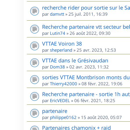
recherche rider pour sortie sur le S
par
damvtt
»
25 juil. 2011, 16:39
Recherche partenaire vtt secteur be
par
Lutin74
»
26 août 2022, 09:30
VTTAE Voiron 38
par
sheperland
»
25 avr. 2023, 12:53
VTTAE dans le Grésivaudan
par
Dom38
»
02 avr. 2023, 11:32
sorties VTTAE Montbrison monts du 
par
Thierry42000
»
08 févr. 2022, 19:06
Recherche partenaire - sortie 1h au
par
EricVEDEL
»
06 févr. 2021, 18:25
partenaire
par
philippe0162
»
15 août 2020, 05:07
Partenaires chamonix + raid