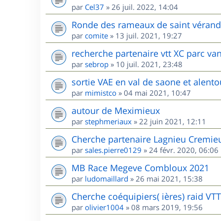
par
Cel37
»
26 juil. 2022, 14:04
Ronde des rameaux de saint vérand l
par
comite
»
13 juil. 2021, 19:27
recherche partenaire vtt XC parc va
par
sebrop
»
10 juil. 2021, 23:48
sortie VAE en val de saone et alento
par
mimistco
»
04 mai 2021, 10:47
autour de Meximieux
par
stephmeriaux
»
22 juin 2021, 12:11
Cherche partenaire Lagnieu Cremie
par
sales.pierre0129
»
24 févr. 2020, 06:06
MB Race Megeve Combloux 2021
par
ludomaillard
»
26 mai 2021, 15:38
Cherche coéquipiers( ières) raid VT
par
olivier1004
»
08 mars 2019, 19:56