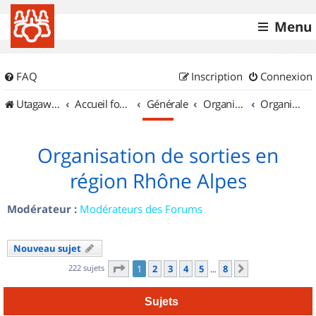
Menu
FAQ
Inscription
Connexion
UtagawaVTT (Randos VTT et VTTAE avec traces GPS)
Accueil forum
Générale
Organisation de sorties & Recherche de partenaires
Organisation de sorties en région Rhône Alpes
Organisation de sorties en
région Rhône Alpes
Modérateur :
Modérateurs des Forums
Nouveau sujet
Page
1
sur
8
222 sujets
1
2
3
4
5
8
Suivant
…
Sujets