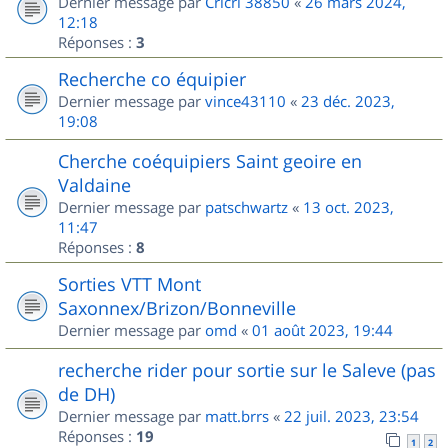
Dernier message par
Cricri 38850
«
26 mars 2024,
12:18
Réponses :
3
Recherche co équipier
Dernier message par
vince43110
«
23 déc. 2023,
19:08
Cherche coéquipiers Saint geoire en
Valdaine
Dernier message par
patschwartz
«
13 oct. 2023,
11:47
Réponses :
8
Sorties VTT Mont
Saxonnex/Brizon/Bonneville
Dernier message par
omd
«
01 août 2023, 19:44
recherche rider pour sortie sur le Saleve (pas
de DH)
Dernier message par
matt.brrs
«
22 juil. 2023, 23:54
Réponses :
19
1
2