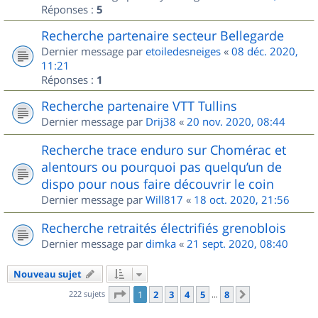
Réponses :
5
Recherche partenaire secteur Bellegarde
Dernier message par
etoiledesneiges
«
08 déc. 2020,
11:21
Réponses :
1
Recherche partenaire VTT Tullins
Dernier message par
Drij38
«
20 nov. 2020, 08:44
Recherche trace enduro sur Chomérac et
alentours ou pourquoi pas quelqu’un de
dispo pour nous faire découvrir le coin
Dernier message par
Will817
«
18 oct. 2020, 21:56
Recherche retraités électrifiés grenoblois
Dernier message par
dimka
«
21 sept. 2020, 08:40
Nouveau sujet
Page
1
sur
8
222 sujets
1
2
3
4
5
8
Suivant
…