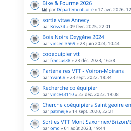
Bike & Fourme 2026
par
DépartementLoire
»
17 avr. 2026, 1
sortie vttae Annecy
par
Kriss74
»
09 févr. 2025, 22:01
Bois Noirs Oxygène 2024
par
vincent3569
»
28 juin 2024, 10:44
cooequipier vtt
par
francus38
»
28 déc. 2023, 16:38
Partenaires VTT - Voiron-Moirans
par
YvanCB
»
23 sept. 2022, 18:34
Recherche co équipier
par
vince43110
»
23 déc. 2023, 19:08
Cherche coéquipiers Saint geoire e
par
patmeije
»
14 sept. 2020, 22:21
Sorties VTT Mont Saxonnex/Brizon/
par
omd
»
01 août 2023, 19:44