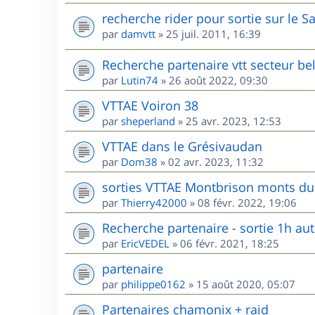
recherche rider pour sortie sur le S
par
damvtt
»
25 juil. 2011, 16:39
Recherche partenaire vtt secteur be
par
Lutin74
»
26 août 2022, 09:30
VTTAE Voiron 38
par
sheperland
»
25 avr. 2023, 12:53
VTTAE dans le Grésivaudan
par
Dom38
»
02 avr. 2023, 11:32
sorties VTTAE Montbrison monts du 
par
Thierry42000
»
08 févr. 2022, 19:06
Recherche partenaire - sortie 1h au
par
EricVEDEL
»
06 févr. 2021, 18:25
partenaire
par
philippe0162
»
15 août 2020, 05:07
Partenaires chamonix + raid