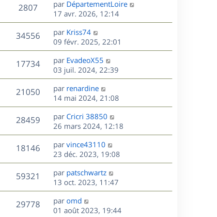
D
par
DépartementLoire
n
V
2807
e
e
17 avr. 2026, 12:14
i
r
u
e
s
D
par
Kriss74
n
r
V
34556
e
e
09 févr. 2025, 22:01
i
m
r
u
e
e
s
D
par
EvadeoX55
n
r
V
s
17734
e
e
03 juil. 2024, 22:39
i
m
s
r
u
e
e
a
s
D
par
renardine
n
r
V
s
21050
g
e
e
14 mai 2024, 21:08
i
m
s
e
r
u
e
e
a
s
D
par
Cricri 38850
n
r
V
s
28459
g
e
e
26 mars 2024, 12:18
i
m
s
e
r
u
e
e
a
s
D
par
vince43110
n
r
V
s
18146
g
e
e
23 déc. 2023, 19:08
i
m
s
e
r
u
e
e
a
s
D
par
patschwartz
n
r
V
s
59321
g
e
e
13 oct. 2023, 11:47
i
m
s
e
r
u
e
e
a
s
D
par
omd
n
r
V
s
29778
g
e
e
01 août 2023, 19:44
i
m
s
e