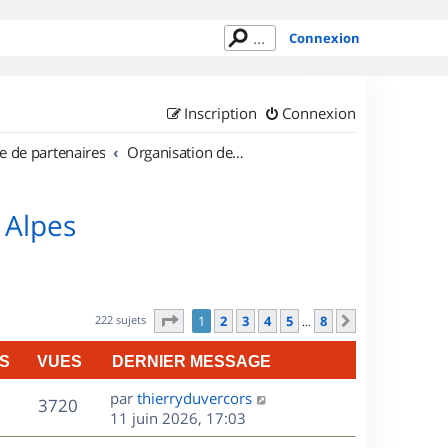
Connexion
Inscription
Connexion
e de partenaires
Organisation de sorties en région Rhône Alpes
 Alpes
Page
1
sur
8
222 sujets
1
2
3
4
5
8
Suivant
…
S
VUES
DERNIER MESSAGE
D
par
thierryduvercors
V
3720
e
11 juin 2026, 17:03
r
u