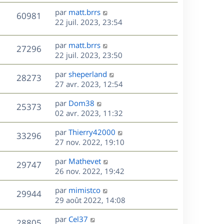
r
u
e
e
a
s
D
par
matt.brrs
n
r
V
s
60981
g
e
e
22 juil. 2023, 23:54
i
m
s
e
r
u
e
e
a
s
n
r
s
D
g
par
matt.brrs
V
27296
e
i
m
s
e
e
22 juil. 2023, 23:50
e
e
a
r
u
s
r
s
D
g
par
sheperland
n
V
28273
m
s
e
e
e
27 avr. 2023, 12:54
i
e
a
r
u
e
s
s
D
g
par
Dom38
n
r
V
25373
s
e
e
e
02 avr. 2023, 11:32
i
m
a
r
u
e
e
s
D
g
par
Thierry42000
n
r
V
s
33296
e
e
e
27 nov. 2022, 19:10
i
m
s
r
u
e
e
a
s
D
par
Mathevet
n
r
V
s
29747
g
e
e
26 nov. 2022, 19:42
i
m
s
e
r
u
e
e
a
s
D
par
mimistco
n
r
V
s
29944
g
e
e
29 août 2022, 14:08
i
m
s
e
r
u
e
e
a
s
D
par
Cel37
n
r
V
s
28805
g