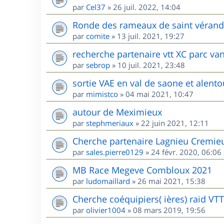
par
Cel37
»
26 juil. 2022, 14:04
Ronde des rameaux de saint vérand l
par
comite
»
13 juil. 2021, 19:27
recherche partenaire vtt XC parc va
par
sebrop
»
10 juil. 2021, 23:48
sortie VAE en val de saone et alento
par
mimistco
»
04 mai 2021, 10:47
autour de Meximieux
par
stephmeriaux
»
22 juin 2021, 12:11
Cherche partenaire Lagnieu Cremie
par
sales.pierre0129
»
24 févr. 2020, 06:06
MB Race Megeve Combloux 2021
par
ludomaillard
»
26 mai 2021, 15:38
Cherche coéquipiers( ières) raid VT
par
olivier1004
»
08 mars 2019, 19:56