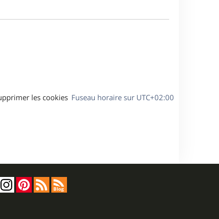
a
m
g
e
e
s
s
a
g
e
upprimer les cookies
Fuseau horaire sur
UTC+02:00