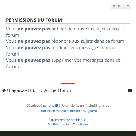
Aller
PERMISSIONS DU FORUM
Vous
ne pouvez pas
publier de nouveaux sujets dans ce
forum
Vous
ne pouvez pas
répondre aux sujets dans ce forum
Vous
ne pouvez pas
modifier vos messages dans ce
forum
Vous
ne pouvez pas
supprimer vos messages dans ce
forum
UtagawaVTT (Randos VTT et VTTAE avec traces GPS)
Accueil forum
Développé par
phpBB
® Forum Software © phpBB Limited
Traduction française officielle
©
Qiaeru
Optimized by:
phpBB SEO
Confidentialité
|
Conditions