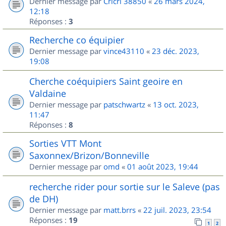
Dernier message par
Cricri 38850
«
26 mars 2024,
12:18
Réponses :
3
Recherche co équipier
Dernier message par
vince43110
«
23 déc. 2023,
19:08
Cherche coéquipiers Saint geoire en
Valdaine
Dernier message par
patschwartz
«
13 oct. 2023,
11:47
Réponses :
8
Sorties VTT Mont
Saxonnex/Brizon/Bonneville
Dernier message par
omd
«
01 août 2023, 19:44
recherche rider pour sortie sur le Saleve (pas
de DH)
Dernier message par
matt.brrs
«
22 juil. 2023, 23:54
Réponses :
19
1
2