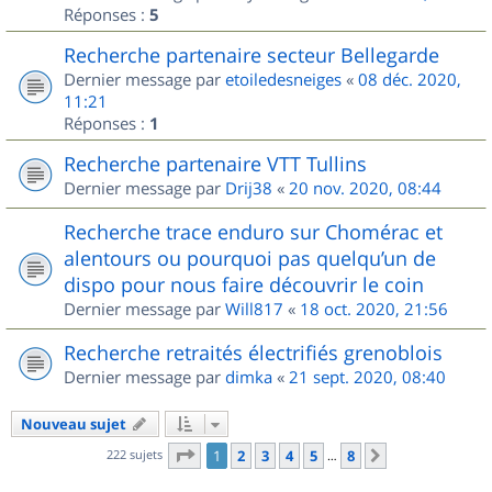
Réponses :
5
Recherche partenaire secteur Bellegarde
Dernier message par
etoiledesneiges
«
08 déc. 2020,
11:21
Réponses :
1
Recherche partenaire VTT Tullins
Dernier message par
Drij38
«
20 nov. 2020, 08:44
Recherche trace enduro sur Chomérac et
alentours ou pourquoi pas quelqu’un de
dispo pour nous faire découvrir le coin
Dernier message par
Will817
«
18 oct. 2020, 21:56
Recherche retraités électrifiés grenoblois
Dernier message par
dimka
«
21 sept. 2020, 08:40
Nouveau sujet
Page
1
sur
8
222 sujets
1
2
3
4
5
8
Suivant
…