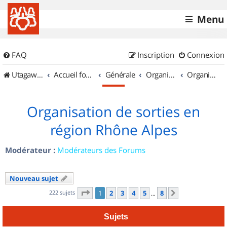
Menu
FAQ
Inscription
Connexion
UtagawaVTT (Randos VTT et VTTAE avec traces GPS)
Accueil forum
Générale
Organisation de sorties & Recherche de partenaires
Organisation de sorties en région Rhône Alpes
Organisation de sorties en
région Rhône Alpes
Modérateur :
Modérateurs des Forums
Nouveau sujet
Page
1
sur
8
222 sujets
1
2
3
4
5
8
Suivant
…
Sujets