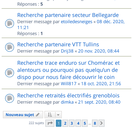
Réponses :
5
Recherche partenaire secteur Bellegarde
Dernier message par
etoiledesneiges
«
08 déc. 2020,
11:21
Réponses :
1
Recherche partenaire VTT Tullins
Dernier message par
Drij38
«
20 nov. 2020, 08:44
Recherche trace enduro sur Chomérac et
alentours ou pourquoi pas quelqu’un de
dispo pour nous faire découvrir le coin
Dernier message par
Will817
«
18 oct. 2020, 21:56
Recherche retraités électrifiés grenoblois
Dernier message par
dimka
«
21 sept. 2020, 08:40
Nouveau sujet
Page
1
sur
8
222 sujets
1
2
3
4
5
8
Suivant
…