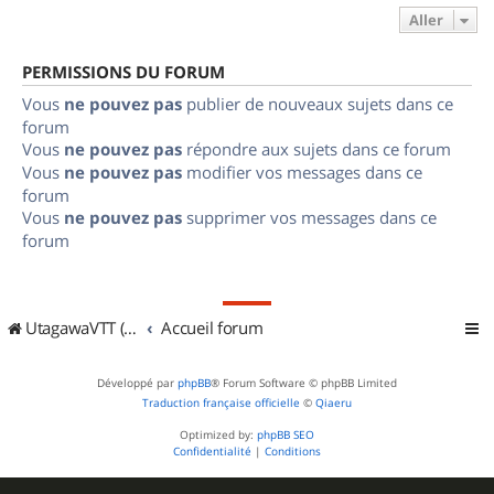
Aller
PERMISSIONS DU FORUM
Vous
ne pouvez pas
publier de nouveaux sujets dans ce
forum
Vous
ne pouvez pas
répondre aux sujets dans ce forum
Vous
ne pouvez pas
modifier vos messages dans ce
forum
Vous
ne pouvez pas
supprimer vos messages dans ce
forum
UtagawaVTT (Randos VTT et VTTAE avec traces GPS)
Accueil forum
Développé par
phpBB
® Forum Software © phpBB Limited
Traduction française officielle
©
Qiaeru
Optimized by:
phpBB SEO
Confidentialité
|
Conditions