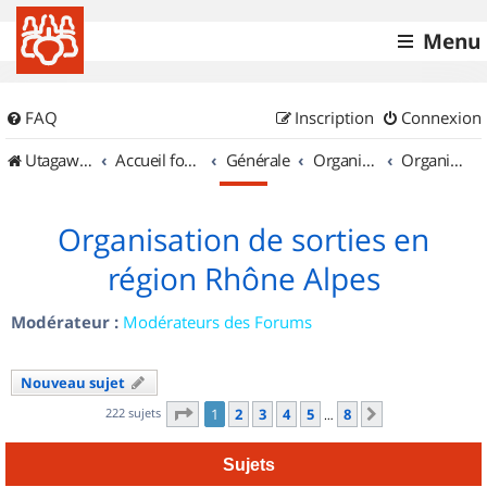
Menu
FAQ
Inscription
Connexion
UtagawaVTT (Randos VTT et VTTAE avec traces GPS)
Accueil forum
Générale
Organisation de sorties & Recherche de partenaires
Organisation de sorties en région Rhône Alpes
Organisation de sorties en
région Rhône Alpes
Modérateur :
Modérateurs des Forums
Nouveau sujet
Page
1
sur
8
222 sujets
1
2
3
4
5
8
Suivant
…
Sujets