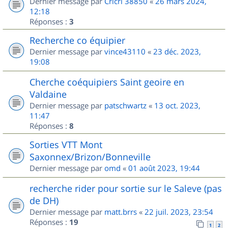
Dernier message par
Cricri 38850
«
26 mars 2024,
12:18
Réponses :
3
Recherche co équipier
Dernier message par
vince43110
«
23 déc. 2023,
19:08
Cherche coéquipiers Saint geoire en
Valdaine
Dernier message par
patschwartz
«
13 oct. 2023,
11:47
Réponses :
8
Sorties VTT Mont
Saxonnex/Brizon/Bonneville
Dernier message par
omd
«
01 août 2023, 19:44
recherche rider pour sortie sur le Saleve (pas
de DH)
Dernier message par
matt.brrs
«
22 juil. 2023, 23:54
Réponses :
19
1
2