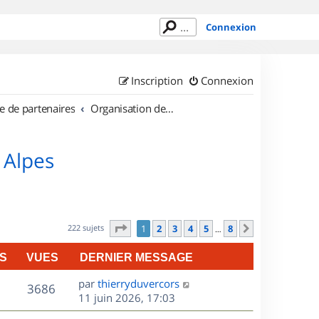
Connexion
Inscription
Connexion
e de partenaires
Organisation de sorties en région Rhône Alpes
 Alpes
Page
1
sur
8
222 sujets
1
2
3
4
5
8
Suivant
…
S
VUES
DERNIER MESSAGE
D
par
thierryduvercors
V
3686
e
11 juin 2026, 17:03
r
u