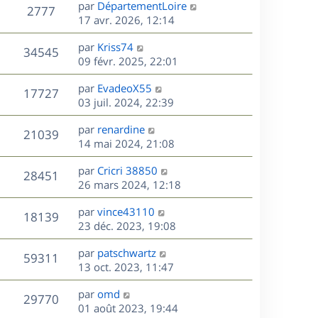
D
par
DépartementLoire
n
V
2777
e
e
17 avr. 2026, 12:14
i
r
u
e
s
D
par
Kriss74
n
r
V
34545
e
e
09 févr. 2025, 22:01
i
m
r
u
e
e
s
D
par
EvadeoX55
n
r
V
s
17727
e
e
03 juil. 2024, 22:39
i
m
s
r
u
e
e
a
s
D
par
renardine
n
r
V
s
21039
g
e
e
14 mai 2024, 21:08
i
m
s
e
r
u
e
e
a
s
D
par
Cricri 38850
n
r
V
s
28451
g
e
e
26 mars 2024, 12:18
i
m
s
e
r
u
e
e
a
s
D
par
vince43110
n
r
V
s
18139
g
e
e
23 déc. 2023, 19:08
i
m
s
e
r
u
e
e
a
s
D
par
patschwartz
n
r
V
s
59311
g
e
e
13 oct. 2023, 11:47
i
m
s
e
r
u
e
e
a
s
D
par
omd
n
r
V
s
29770
g
e
e
01 août 2023, 19:44
i
m
s
e