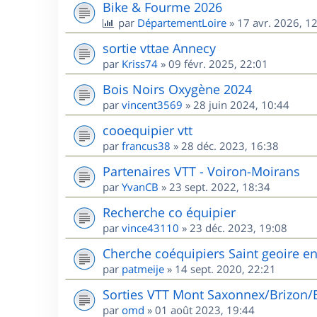
Bike & Fourme 2026
par
DépartementLoire
»
17 avr. 2026, 1
sortie vttae Annecy
par
Kriss74
»
09 févr. 2025, 22:01
Bois Noirs Oxygène 2024
par
vincent3569
»
28 juin 2024, 10:44
cooequipier vtt
par
francus38
»
28 déc. 2023, 16:38
Partenaires VTT - Voiron-Moirans
par
YvanCB
»
23 sept. 2022, 18:34
Recherche co équipier
par
vince43110
»
23 déc. 2023, 19:08
Cherche coéquipiers Saint geoire e
par
patmeije
»
14 sept. 2020, 22:21
Sorties VTT Mont Saxonnex/Brizon/
par
omd
»
01 août 2023, 19:44