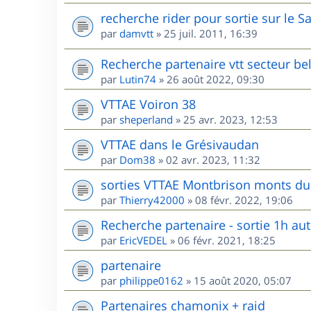
recherche rider pour sortie sur le S
par
damvtt
»
25 juil. 2011, 16:39
Recherche partenaire vtt secteur be
par
Lutin74
»
26 août 2022, 09:30
VTTAE Voiron 38
par
sheperland
»
25 avr. 2023, 12:53
VTTAE dans le Grésivaudan
par
Dom38
»
02 avr. 2023, 11:32
sorties VTTAE Montbrison monts du 
par
Thierry42000
»
08 févr. 2022, 19:06
Recherche partenaire - sortie 1h au
par
EricVEDEL
»
06 févr. 2021, 18:25
partenaire
par
philippe0162
»
15 août 2020, 05:07
Partenaires chamonix + raid