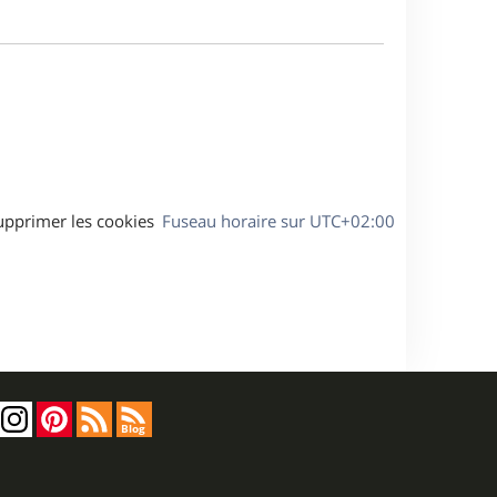
a
m
g
e
e
s
s
a
g
e
upprimer les cookies
Fuseau horaire sur
UTC+02:00