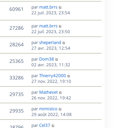
r
u
e
e
a
s
D
par
matt.brrs
n
r
V
s
60961
g
e
e
22 juil. 2023, 23:54
i
m
s
e
r
u
e
e
a
s
n
r
s
D
g
par
matt.brrs
V
27286
e
i
m
s
e
e
22 juil. 2023, 23:50
e
e
a
r
u
s
r
s
D
g
par
sheperland
n
V
28264
m
s
e
e
e
27 avr. 2023, 12:54
i
e
a
r
u
e
s
s
D
g
par
Dom38
n
r
V
25365
s
e
e
e
02 avr. 2023, 11:32
i
m
a
r
u
e
e
s
D
g
par
Thierry42000
n
r
V
s
33286
e
e
e
27 nov. 2022, 19:10
i
m
s
r
u
e
e
a
s
D
par
Mathevet
n
r
V
s
29735
g
e
e
26 nov. 2022, 19:42
i
m
s
e
r
u
e
e
a
s
D
par
mimistco
n
r
V
s
29935
g
e
e
29 août 2022, 14:08
i
m
s
e
r
u
e
e
a
s
D
par
Cel37
n
r
V
s
28796
g