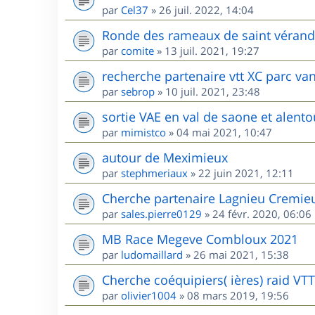
par
Cel37
»
26 juil. 2022, 14:04
Ronde des rameaux de saint vérand l
par
comite
»
13 juil. 2021, 19:27
recherche partenaire vtt XC parc va
par
sebrop
»
10 juil. 2021, 23:48
sortie VAE en val de saone et alento
par
mimistco
»
04 mai 2021, 10:47
autour de Meximieux
par
stephmeriaux
»
22 juin 2021, 12:11
Cherche partenaire Lagnieu Cremie
par
sales.pierre0129
»
24 févr. 2020, 06:06
MB Race Megeve Combloux 2021
par
ludomaillard
»
26 mai 2021, 15:38
Cherche coéquipiers( ières) raid VT
par
olivier1004
»
08 mars 2019, 19:56