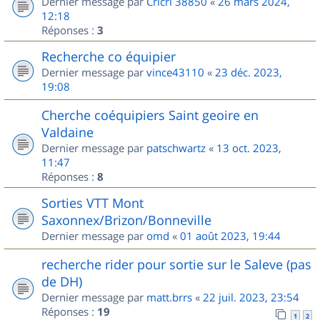
Dernier message par
Cricri 38850
«
26 mars 2024,
12:18
Réponses :
3
Recherche co équipier
Dernier message par
vince43110
«
23 déc. 2023,
19:08
Cherche coéquipiers Saint geoire en
Valdaine
Dernier message par
patschwartz
«
13 oct. 2023,
11:47
Réponses :
8
Sorties VTT Mont
Saxonnex/Brizon/Bonneville
Dernier message par
omd
«
01 août 2023, 19:44
recherche rider pour sortie sur le Saleve (pas
de DH)
Dernier message par
matt.brrs
«
22 juil. 2023, 23:54
Réponses :
19
1
2