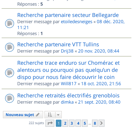
Réponses :
5
Recherche partenaire secteur Bellegarde
Dernier message par
etoiledesneiges
«
08 déc. 2020,
11:21
Réponses :
1
Recherche partenaire VTT Tullins
Dernier message par
Drij38
«
20 nov. 2020, 08:44
Recherche trace enduro sur Chomérac et
alentours ou pourquoi pas quelqu’un de
dispo pour nous faire découvrir le coin
Dernier message par
Will817
«
18 oct. 2020, 21:56
Recherche retraités électrifiés grenoblois
Dernier message par
dimka
«
21 sept. 2020, 08:40
Nouveau sujet
Page
1
sur
8
222 sujets
1
2
3
4
5
8
Suivant
…