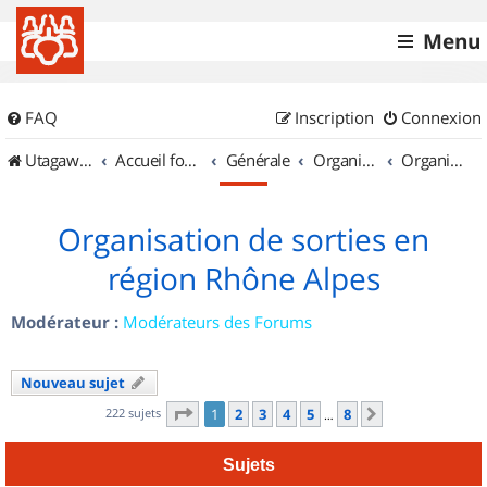
Menu
FAQ
Inscription
Connexion
UtagawaVTT (Randos VTT et VTTAE avec traces GPS)
Accueil forum
Générale
Organisation de sorties & Recherche de partenaires
Organisation de sorties en région Rhône Alpes
Organisation de sorties en
région Rhône Alpes
Modérateur :
Modérateurs des Forums
Nouveau sujet
Page
1
sur
8
222 sujets
1
2
3
4
5
8
Suivant
…
Sujets