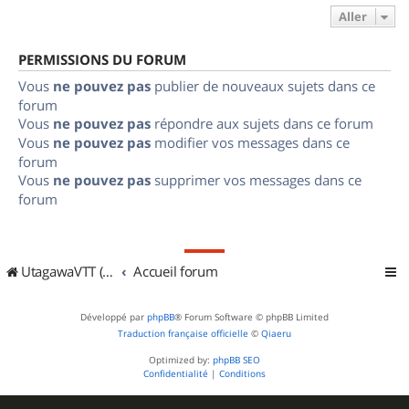
Aller
PERMISSIONS DU FORUM
Vous
ne pouvez pas
publier de nouveaux sujets dans ce
forum
Vous
ne pouvez pas
répondre aux sujets dans ce forum
Vous
ne pouvez pas
modifier vos messages dans ce
forum
Vous
ne pouvez pas
supprimer vos messages dans ce
forum
UtagawaVTT (Randos VTT et VTTAE avec traces GPS)
Accueil forum
Développé par
phpBB
® Forum Software © phpBB Limited
Traduction française officielle
©
Qiaeru
Optimized by:
phpBB SEO
Confidentialité
|
Conditions