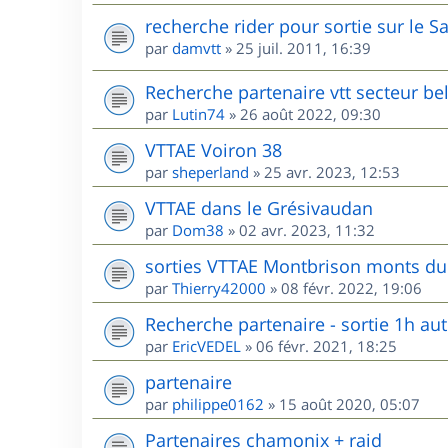
recherche rider pour sortie sur le S
par
damvtt
»
25 juil. 2011, 16:39
Recherche partenaire vtt secteur be
par
Lutin74
»
26 août 2022, 09:30
VTTAE Voiron 38
par
sheperland
»
25 avr. 2023, 12:53
VTTAE dans le Grésivaudan
par
Dom38
»
02 avr. 2023, 11:32
sorties VTTAE Montbrison monts du 
par
Thierry42000
»
08 févr. 2022, 19:06
Recherche partenaire - sortie 1h au
par
EricVEDEL
»
06 févr. 2021, 18:25
partenaire
par
philippe0162
»
15 août 2020, 05:07
Partenaires chamonix + raid