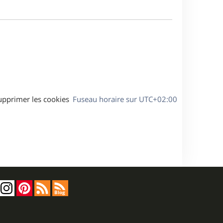
a
m
g
e
e
s
s
a
g
e
upprimer les cookies
Fuseau horaire sur
UTC+02:00