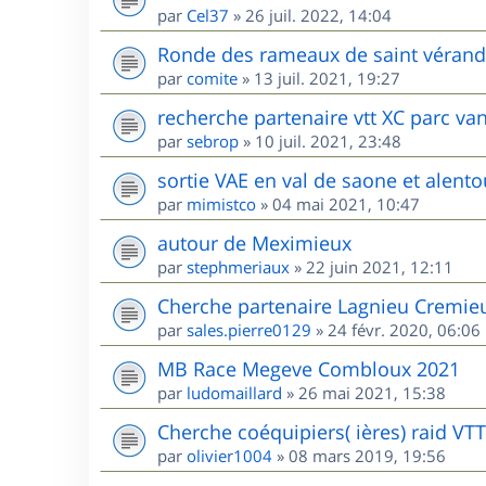
par
Cel37
»
26 juil. 2022, 14:04
Ronde des rameaux de saint vérand l
par
comite
»
13 juil. 2021, 19:27
recherche partenaire vtt XC parc va
par
sebrop
»
10 juil. 2021, 23:48
sortie VAE en val de saone et alento
par
mimistco
»
04 mai 2021, 10:47
autour de Meximieux
par
stephmeriaux
»
22 juin 2021, 12:11
Cherche partenaire Lagnieu Cremie
par
sales.pierre0129
»
24 févr. 2020, 06:06
MB Race Megeve Combloux 2021
par
ludomaillard
»
26 mai 2021, 15:38
Cherche coéquipiers( ières) raid VT
par
olivier1004
»
08 mars 2019, 19:56