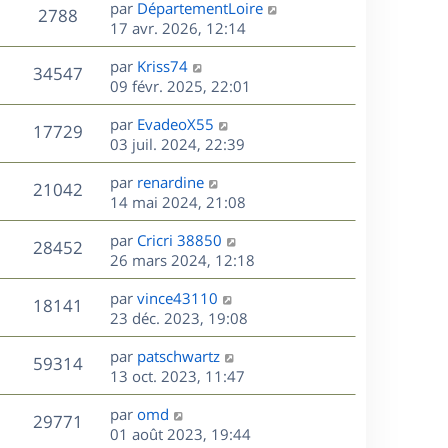
D
par
DépartementLoire
n
V
2788
e
e
17 avr. 2026, 12:14
i
r
u
e
s
D
par
Kriss74
n
r
V
34547
e
e
09 févr. 2025, 22:01
i
m
r
u
e
e
s
D
par
EvadeoX55
n
r
V
s
17729
e
e
03 juil. 2024, 22:39
i
m
s
r
u
e
e
a
s
D
par
renardine
n
r
V
s
21042
g
e
e
14 mai 2024, 21:08
i
m
s
e
r
u
e
e
a
s
D
par
Cricri 38850
n
r
V
s
28452
g
e
e
26 mars 2024, 12:18
i
m
s
e
r
u
e
e
a
s
D
par
vince43110
n
r
V
s
18141
g
e
e
23 déc. 2023, 19:08
i
m
s
e
r
u
e
e
a
s
D
par
patschwartz
n
r
V
s
59314
g
e
e
13 oct. 2023, 11:47
i
m
s
e
r
u
e
e
a
s
D
par
omd
n
r
V
s
29771
g
e
e
01 août 2023, 19:44
i
m
s
e