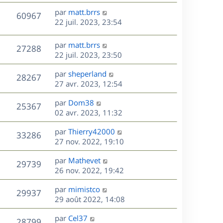
r
u
e
e
a
s
D
par
matt.brrs
n
r
V
s
60967
g
e
e
22 juil. 2023, 23:54
i
m
s
e
r
u
e
e
a
s
n
r
s
D
g
par
matt.brrs
V
27288
e
i
m
s
e
e
22 juil. 2023, 23:50
e
e
a
r
u
s
r
s
D
g
par
sheperland
n
V
28267
m
s
e
e
e
27 avr. 2023, 12:54
i
e
a
r
u
e
s
s
D
g
par
Dom38
n
r
V
25367
s
e
e
e
02 avr. 2023, 11:32
i
m
a
r
u
e
e
s
D
g
par
Thierry42000
n
r
V
s
33286
e
e
e
27 nov. 2022, 19:10
i
m
s
r
u
e
e
a
s
D
par
Mathevet
n
r
V
s
29739
g
e
e
26 nov. 2022, 19:42
i
m
s
e
r
u
e
e
a
s
D
par
mimistco
n
r
V
s
29937
g
e
e
29 août 2022, 14:08
i
m
s
e
r
u
e
e
a
s
D
par
Cel37
n
r
V
s
28799
g