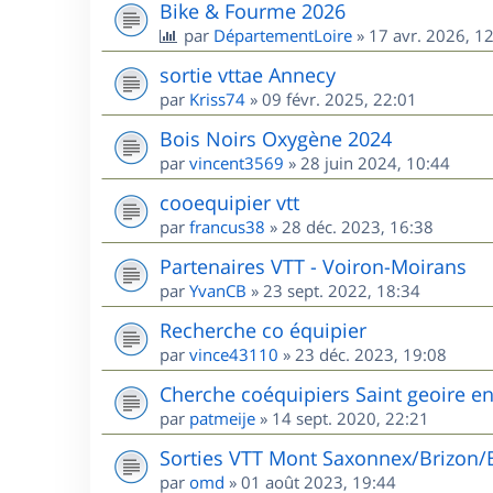
Bike & Fourme 2026
par
DépartementLoire
»
17 avr. 2026, 1
sortie vttae Annecy
par
Kriss74
»
09 févr. 2025, 22:01
Bois Noirs Oxygène 2024
par
vincent3569
»
28 juin 2024, 10:44
cooequipier vtt
par
francus38
»
28 déc. 2023, 16:38
Partenaires VTT - Voiron-Moirans
par
YvanCB
»
23 sept. 2022, 18:34
Recherche co équipier
par
vince43110
»
23 déc. 2023, 19:08
Cherche coéquipiers Saint geoire e
par
patmeije
»
14 sept. 2020, 22:21
Sorties VTT Mont Saxonnex/Brizon/
par
omd
»
01 août 2023, 19:44