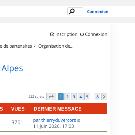
Connexion
Inscription
Connexion
e de partenaires
Organisation de sorties en région Rhône Alpes
 Alpes
Page
1
sur
8
222 sujets
1
2
3
4
5
8
Suivant
…
S
VUES
DERNIER MESSAGE
D
par
thierryduvercors
V
3701
e
11 juin 2026, 17:03
r
u