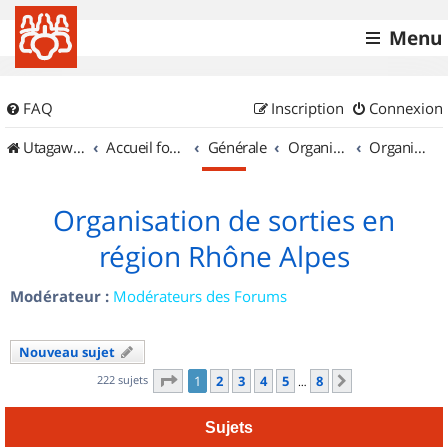
Menu
FAQ
Inscription
Connexion
UtagawaVTT (Randos VTT et VTTAE avec traces GPS)
Accueil forum
Générale
Organisation de sorties & Recherche de partenaires
Organisation de sorties en région Rhône Alpes
Organisation de sorties en
région Rhône Alpes
Modérateur :
Modérateurs des Forums
Nouveau sujet
Page
1
sur
8
222 sujets
1
2
3
4
5
8
Suivant
…
Sujets