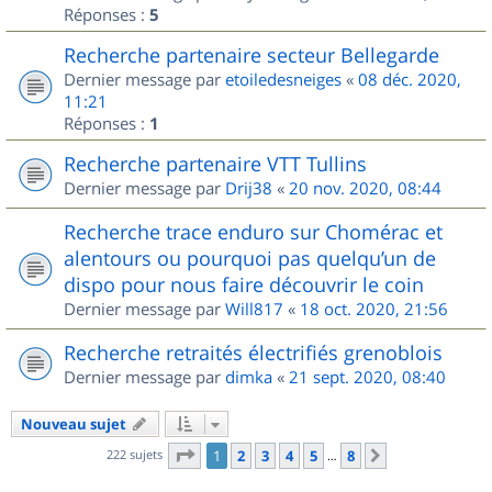
Réponses :
5
Recherche partenaire secteur Bellegarde
Dernier message par
etoiledesneiges
«
08 déc. 2020,
11:21
Réponses :
1
Recherche partenaire VTT Tullins
Dernier message par
Drij38
«
20 nov. 2020, 08:44
Recherche trace enduro sur Chomérac et
alentours ou pourquoi pas quelqu’un de
dispo pour nous faire découvrir le coin
Dernier message par
Will817
«
18 oct. 2020, 21:56
Recherche retraités électrifiés grenoblois
Dernier message par
dimka
«
21 sept. 2020, 08:40
Nouveau sujet
Page
1
sur
8
222 sujets
1
2
3
4
5
8
Suivant
…