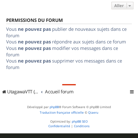
Aller
PERMISSIONS DU FORUM
Vous
ne pouvez pas
publier de nouveaux sujets dans ce
forum
Vous
ne pouvez pas
répondre aux sujets dans ce forum
Vous
ne pouvez pas
modifier vos messages dans ce
forum
Vous
ne pouvez pas
supprimer vos messages dans ce
forum
UtagawaVTT (Randos VTT et VTTAE avec traces GPS)
Accueil forum
Développé par
phpBB
® Forum Software © phpBB Limited
Traduction française officielle
©
Qiaeru
Optimized by:
phpBB SEO
Confidentialité
|
Conditions