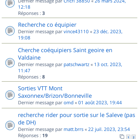
Dernier message par
Cricri 38850
«
26 mars 2024,
12:18
Réponses :
3
Recherche co équipier
Dernier message par
vince43110
«
23 déc. 2023,
19:08
Cherche coéquipiers Saint geoire en
Valdaine
Dernier message par
patschwartz
«
13 oct. 2023,
11:47
Réponses :
8
Sorties VTT Mont
Saxonnex/Brizon/Bonneville
Dernier message par
omd
«
01 août 2023, 19:44
recherche rider pour sortie sur le Saleve (pas
de DH)
Dernier message par
matt.brrs
«
22 juil. 2023, 23:54
Réponses :
19
1
2