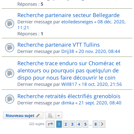
Réponses :
5
Recherche partenaire secteur Bellegarde
Dernier message par
etoiledesneiges
«
08 déc. 2020,
11:21
Réponses :
1
Recherche partenaire VTT Tullins
Dernier message par
Drij38
«
20 nov. 2020, 08:44
Recherche trace enduro sur Chomérac et
alentours ou pourquoi pas quelqu’un de
dispo pour nous faire découvrir le coin
Dernier message par
Will817
«
18 oct. 2020, 21:56
Recherche retraités électrifiés grenoblois
Dernier message par
dimka
«
21 sept. 2020, 08:40
Nouveau sujet
Page
1
sur
8
222 sujets
1
2
3
4
5
8
Suivant
…