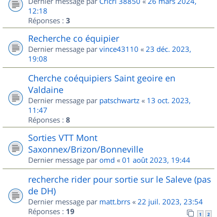
Dernier message par
Cricri 38850
«
26 mars 2024,
12:18
Réponses :
3
Recherche co équipier
Dernier message par
vince43110
«
23 déc. 2023,
19:08
Cherche coéquipiers Saint geoire en
Valdaine
Dernier message par
patschwartz
«
13 oct. 2023,
11:47
Réponses :
8
Sorties VTT Mont
Saxonnex/Brizon/Bonneville
Dernier message par
omd
«
01 août 2023, 19:44
recherche rider pour sortie sur le Saleve (pas
de DH)
Dernier message par
matt.brrs
«
22 juil. 2023, 23:54
Réponses :
19
1
2