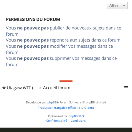
Aller
PERMISSIONS DU FORUM
Vous
ne pouvez pas
publier de nouveaux sujets dans ce
forum
Vous
ne pouvez pas
répondre aux sujets dans ce forum
Vous
ne pouvez pas
modifier vos messages dans ce
forum
Vous
ne pouvez pas
supprimer vos messages dans ce
forum
UtagawaVTT (Randos VTT et VTTAE avec traces GPS)
Accueil forum
Développé par
phpBB
® Forum Software © phpBB Limited
Traduction française officielle
©
Qiaeru
Optimized by:
phpBB SEO
Confidentialité
|
Conditions