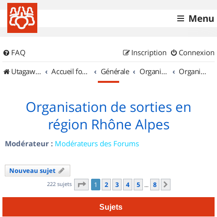
Menu
FAQ
Inscription
Connexion
UtagawaVTT (Randos VTT et VTTAE avec traces GPS)
Accueil forum
Générale
Organisation de sorties & Recherche de partenaires
Organisation de sorties en région Rhône Alpes
Organisation de sorties en
région Rhône Alpes
Modérateur :
Modérateurs des Forums
Nouveau sujet
Page
1
sur
8
222 sujets
1
2
3
4
5
8
Suivant
…
Sujets