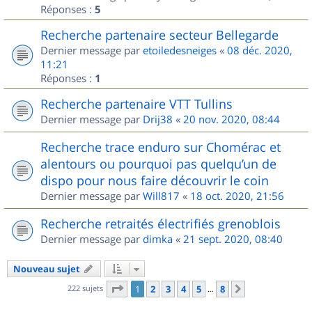
Réponses :
5
Recherche partenaire secteur Bellegarde
Dernier message par
etoiledesneiges
«
08 déc. 2020,
11:21
Réponses :
1
Recherche partenaire VTT Tullins
Dernier message par
Drij38
«
20 nov. 2020, 08:44
Recherche trace enduro sur Chomérac et
alentours ou pourquoi pas quelqu’un de
dispo pour nous faire découvrir le coin
Dernier message par
Will817
«
18 oct. 2020, 21:56
Recherche retraités électrifiés grenoblois
Dernier message par
dimka
«
21 sept. 2020, 08:40
Nouveau sujet
Page
1
sur
8
222 sujets
1
2
3
4
5
8
Suivant
…