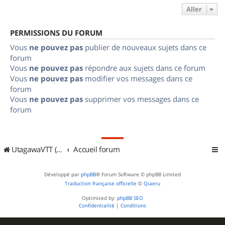
Aller
PERMISSIONS DU FORUM
Vous
ne pouvez pas
publier de nouveaux sujets dans ce
forum
Vous
ne pouvez pas
répondre aux sujets dans ce forum
Vous
ne pouvez pas
modifier vos messages dans ce
forum
Vous
ne pouvez pas
supprimer vos messages dans ce
forum
UtagawaVTT (Randos VTT et VTTAE avec traces GPS)
Accueil forum
Développé par
phpBB
® Forum Software © phpBB Limited
Traduction française officielle
©
Qiaeru
Optimized by:
phpBB SEO
Confidentialité
|
Conditions