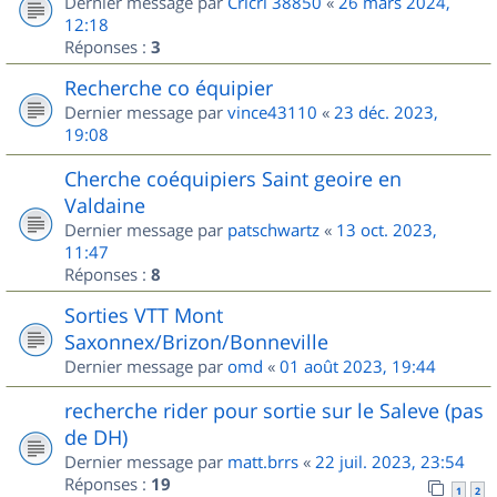
Dernier message par
Cricri 38850
«
26 mars 2024,
12:18
Réponses :
3
Recherche co équipier
Dernier message par
vince43110
«
23 déc. 2023,
19:08
Cherche coéquipiers Saint geoire en
Valdaine
Dernier message par
patschwartz
«
13 oct. 2023,
11:47
Réponses :
8
Sorties VTT Mont
Saxonnex/Brizon/Bonneville
Dernier message par
omd
«
01 août 2023, 19:44
recherche rider pour sortie sur le Saleve (pas
de DH)
Dernier message par
matt.brrs
«
22 juil. 2023, 23:54
Réponses :
19
1
2