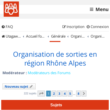
Menu
FAQ
Inscription
Connexion
UtagawaVTT (Randos VTT et VTTAE avec traces GPS)
Accueil forum
Générale
Organisation de sorties & Recherche de partenaires
Organisation de sorties en région Rhône Alpes
Organisation de sorties en
région Rhône Alpes
Modérateur :
Modérateurs des Forums
Nouveau sujet
Page
1
sur
8
222 sujets
1
2
3
4
5
8
Suivant
…
Sujets