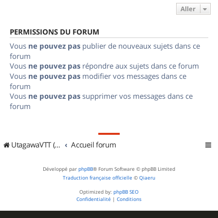
Aller
PERMISSIONS DU FORUM
Vous
ne pouvez pas
publier de nouveaux sujets dans ce
forum
Vous
ne pouvez pas
répondre aux sujets dans ce forum
Vous
ne pouvez pas
modifier vos messages dans ce
forum
Vous
ne pouvez pas
supprimer vos messages dans ce
forum
UtagawaVTT (Randos VTT et VTTAE avec traces GPS)
Accueil forum
Développé par
phpBB
® Forum Software © phpBB Limited
Traduction française officielle
©
Qiaeru
Optimized by:
phpBB SEO
Confidentialité
|
Conditions