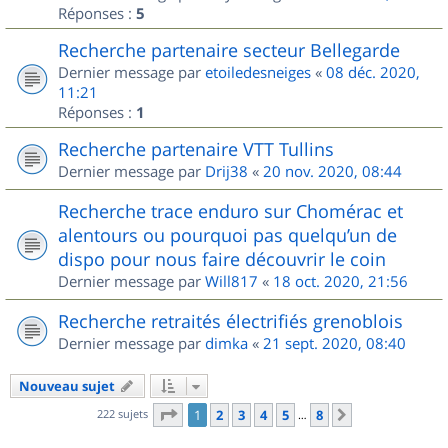
Réponses :
5
Recherche partenaire secteur Bellegarde
Dernier message par
etoiledesneiges
«
08 déc. 2020,
11:21
Réponses :
1
Recherche partenaire VTT Tullins
Dernier message par
Drij38
«
20 nov. 2020, 08:44
Recherche trace enduro sur Chomérac et
alentours ou pourquoi pas quelqu’un de
dispo pour nous faire découvrir le coin
Dernier message par
Will817
«
18 oct. 2020, 21:56
Recherche retraités électrifiés grenoblois
Dernier message par
dimka
«
21 sept. 2020, 08:40
Nouveau sujet
Page
1
sur
8
222 sujets
1
2
3
4
5
8
Suivant
…