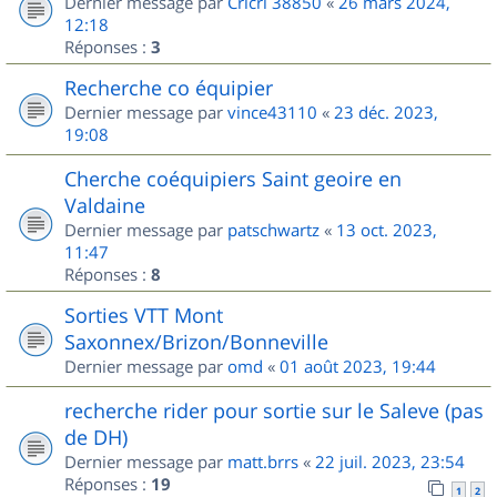
Dernier message par
Cricri 38850
«
26 mars 2024,
12:18
Réponses :
3
Recherche co équipier
Dernier message par
vince43110
«
23 déc. 2023,
19:08
Cherche coéquipiers Saint geoire en
Valdaine
Dernier message par
patschwartz
«
13 oct. 2023,
11:47
Réponses :
8
Sorties VTT Mont
Saxonnex/Brizon/Bonneville
Dernier message par
omd
«
01 août 2023, 19:44
recherche rider pour sortie sur le Saleve (pas
de DH)
Dernier message par
matt.brrs
«
22 juil. 2023, 23:54
Réponses :
19
1
2