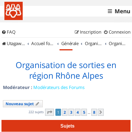
Menu
FAQ
Inscription
Connexion
UtagawaVTT (Randos VTT et VTTAE avec traces GPS)
Accueil forum
Générale
Organisation de sorties & Recherche de partenaires
Organisation de sorties en région Rhône Alpes
Organisation de sorties en
région Rhône Alpes
Modérateur :
Modérateurs des Forums
Nouveau sujet
Page
1
sur
8
222 sujets
1
2
3
4
5
8
Suivant
…
Sujets