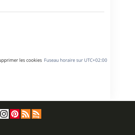
a
m
g
e
e
s
s
a
g
e
upprimer les cookies
Fuseau horaire sur
UTC+02:00