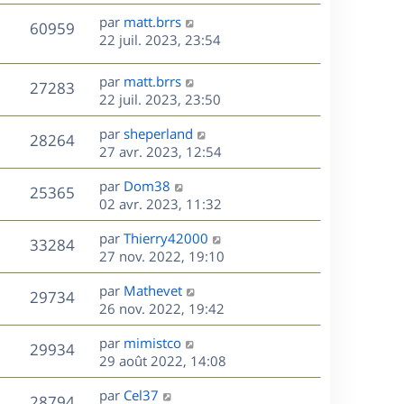
r
u
e
e
a
s
D
par
matt.brrs
n
r
V
s
60959
g
e
e
22 juil. 2023, 23:54
i
m
s
e
r
u
e
e
a
s
n
r
s
D
g
par
matt.brrs
V
27283
e
i
m
s
e
e
22 juil. 2023, 23:50
e
e
a
r
u
s
r
s
D
g
par
sheperland
n
V
28264
m
s
e
e
e
27 avr. 2023, 12:54
i
e
a
r
u
e
s
s
D
g
par
Dom38
n
r
V
25365
s
e
e
e
02 avr. 2023, 11:32
i
m
a
r
u
e
e
s
D
g
par
Thierry42000
n
r
V
s
33284
e
e
e
27 nov. 2022, 19:10
i
m
s
r
u
e
e
a
s
D
par
Mathevet
n
r
V
s
29734
g
e
e
26 nov. 2022, 19:42
i
m
s
e
r
u
e
e
a
s
D
par
mimistco
n
r
V
s
29934
g
e
e
29 août 2022, 14:08
i
m
s
e
r
u
e
e
a
s
D
par
Cel37
n
r
V
s
28794
g