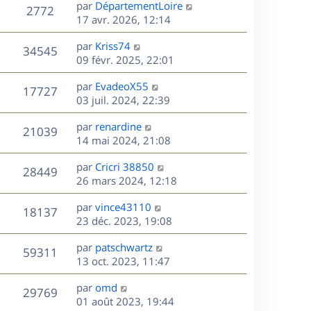
D
par
DépartementLoire
n
V
2772
e
e
17 avr. 2026, 12:14
i
r
u
e
s
D
par
Kriss74
n
r
V
34545
e
e
09 févr. 2025, 22:01
i
m
r
u
e
e
s
D
par
EvadeoX55
n
r
V
s
17727
e
e
03 juil. 2024, 22:39
i
m
s
r
u
e
e
a
s
D
par
renardine
n
r
V
s
21039
g
e
e
14 mai 2024, 21:08
i
m
s
e
r
u
e
e
a
s
D
par
Cricri 38850
n
r
V
s
28449
g
e
e
26 mars 2024, 12:18
i
m
s
e
r
u
e
e
a
s
D
par
vince43110
n
r
V
s
18137
g
e
e
23 déc. 2023, 19:08
i
m
s
e
r
u
e
e
a
s
D
par
patschwartz
n
r
V
s
59311
g
e
e
13 oct. 2023, 11:47
i
m
s
e
r
u
e
e
a
s
D
par
omd
n
r
V
s
29769
g
e
e
01 août 2023, 19:44
i
m
s
e