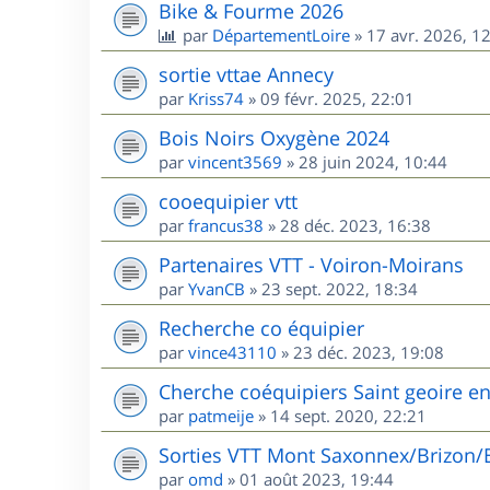
Bike & Fourme 2026
par
DépartementLoire
»
17 avr. 2026, 1
sortie vttae Annecy
par
Kriss74
»
09 févr. 2025, 22:01
Bois Noirs Oxygène 2024
par
vincent3569
»
28 juin 2024, 10:44
cooequipier vtt
par
francus38
»
28 déc. 2023, 16:38
Partenaires VTT - Voiron-Moirans
par
YvanCB
»
23 sept. 2022, 18:34
Recherche co équipier
par
vince43110
»
23 déc. 2023, 19:08
Cherche coéquipiers Saint geoire e
par
patmeije
»
14 sept. 2020, 22:21
Sorties VTT Mont Saxonnex/Brizon/
par
omd
»
01 août 2023, 19:44