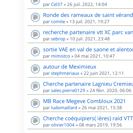
par
Cel37
»
26 juil. 2022, 14:04
Ronde des rameaux de saint vérand l
par
comite
»
13 juil. 2021, 19:27
recherche partenaire vtt XC parc va
par
sebrop
»
10 juil. 2021, 23:48
sortie VAE en val de saone et alento
par
mimistco
»
04 mai 2021, 10:47
autour de Meximieux
par
stephmeriaux
»
22 juin 2021, 12:11
Cherche partenaire Lagnieu Cremie
par
sales.pierre0129
»
24 févr. 2020, 06:06
MB Race Megeve Combloux 2021
par
ludomaillard
»
26 mai 2021, 15:38
Cherche coéquipiers( ières) raid VT
par
olivier1004
»
08 mars 2019, 19:56