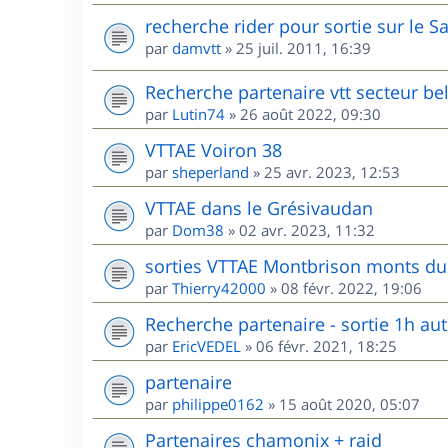
recherche rider pour sortie sur le S
par
damvtt
»
25 juil. 2011, 16:39
Recherche partenaire vtt secteur be
par
Lutin74
»
26 août 2022, 09:30
VTTAE Voiron 38
par
sheperland
»
25 avr. 2023, 12:53
VTTAE dans le Grésivaudan
par
Dom38
»
02 avr. 2023, 11:32
sorties VTTAE Montbrison monts du 
par
Thierry42000
»
08 févr. 2022, 19:06
Recherche partenaire - sortie 1h au
par
EricVEDEL
»
06 févr. 2021, 18:25
partenaire
par
philippe0162
»
15 août 2020, 05:07
Partenaires chamonix + raid