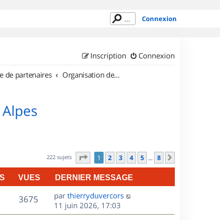
Connexion
Inscription
Connexion
e de partenaires
Organisation de sorties en région Rhône Alpes
 Alpes
Page
1
sur
8
222 sujets
1
2
3
4
5
8
Suivant
…
S
VUES
DERNIER MESSAGE
D
par
thierryduvercors
V
3675
e
11 juin 2026, 17:03
r
u