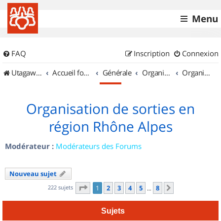
Menu
FAQ
Inscription
Connexion
UtagawaVTT (Randos VTT et VTTAE avec traces GPS)
Accueil forum
Générale
Organisation de sorties & Recherche de partenaires
Organisation de sorties en région Rhône Alpes
Organisation de sorties en
région Rhône Alpes
Modérateur :
Modérateurs des Forums
Nouveau sujet
Page
1
sur
8
222 sujets
1
2
3
4
5
8
Suivant
…
Sujets