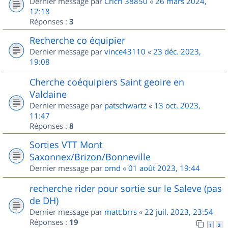
Dernier message par
Cricri 38850
«
26 mars 2024,
12:18
Réponses :
3
Recherche co équipier
Dernier message par
vince43110
«
23 déc. 2023,
19:08
Cherche coéquipiers Saint geoire en
Valdaine
Dernier message par
patschwartz
«
13 oct. 2023,
11:47
Réponses :
8
Sorties VTT Mont
Saxonnex/Brizon/Bonneville
Dernier message par
omd
«
01 août 2023, 19:44
recherche rider pour sortie sur le Saleve (pas
de DH)
Dernier message par
matt.brrs
«
22 juil. 2023, 23:54
Réponses :
19
1
2