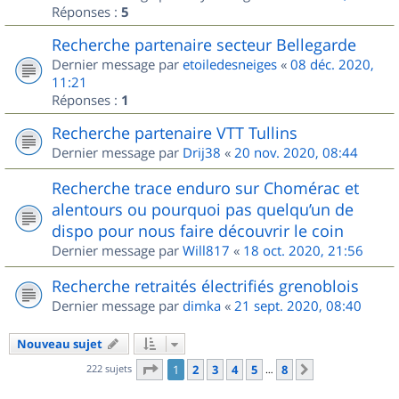
Réponses :
5
Recherche partenaire secteur Bellegarde
Dernier message par
etoiledesneiges
«
08 déc. 2020,
11:21
Réponses :
1
Recherche partenaire VTT Tullins
Dernier message par
Drij38
«
20 nov. 2020, 08:44
Recherche trace enduro sur Chomérac et
alentours ou pourquoi pas quelqu’un de
dispo pour nous faire découvrir le coin
Dernier message par
Will817
«
18 oct. 2020, 21:56
Recherche retraités électrifiés grenoblois
Dernier message par
dimka
«
21 sept. 2020, 08:40
Nouveau sujet
Page
1
sur
8
222 sujets
1
2
3
4
5
8
Suivant
…