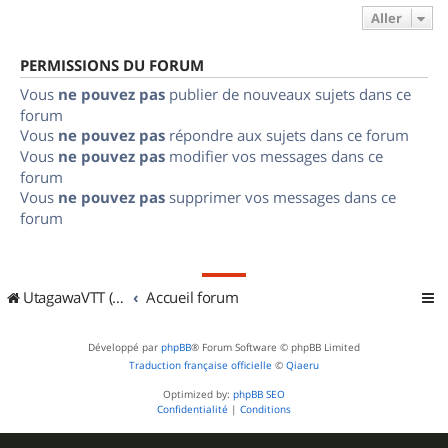
Aller
PERMISSIONS DU FORUM
Vous
ne pouvez pas
publier de nouveaux sujets dans ce
forum
Vous
ne pouvez pas
répondre aux sujets dans ce forum
Vous
ne pouvez pas
modifier vos messages dans ce
forum
Vous
ne pouvez pas
supprimer vos messages dans ce
forum
UtagawaVTT (Randos VTT et VTTAE avec traces GPS)
Accueil forum
Développé par
phpBB
® Forum Software © phpBB Limited
Traduction française officielle
©
Qiaeru
Optimized by:
phpBB SEO
Confidentialité
|
Conditions