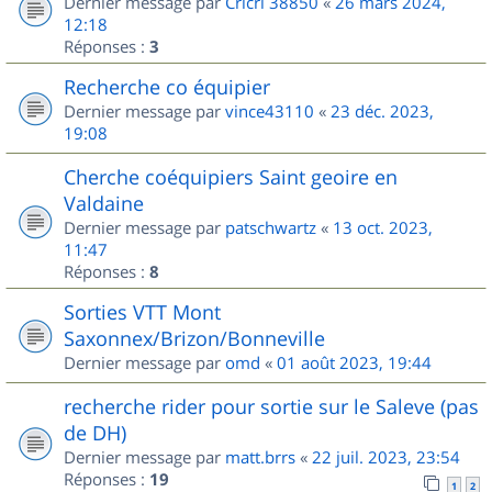
Dernier message par
Cricri 38850
«
26 mars 2024,
12:18
Réponses :
3
Recherche co équipier
Dernier message par
vince43110
«
23 déc. 2023,
19:08
Cherche coéquipiers Saint geoire en
Valdaine
Dernier message par
patschwartz
«
13 oct. 2023,
11:47
Réponses :
8
Sorties VTT Mont
Saxonnex/Brizon/Bonneville
Dernier message par
omd
«
01 août 2023, 19:44
recherche rider pour sortie sur le Saleve (pas
de DH)
Dernier message par
matt.brrs
«
22 juil. 2023, 23:54
Réponses :
19
1
2