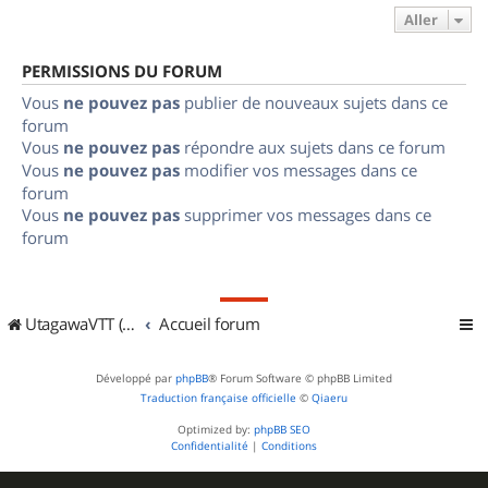
Aller
PERMISSIONS DU FORUM
Vous
ne pouvez pas
publier de nouveaux sujets dans ce
forum
Vous
ne pouvez pas
répondre aux sujets dans ce forum
Vous
ne pouvez pas
modifier vos messages dans ce
forum
Vous
ne pouvez pas
supprimer vos messages dans ce
forum
UtagawaVTT (Randos VTT et VTTAE avec traces GPS)
Accueil forum
Développé par
phpBB
® Forum Software © phpBB Limited
Traduction française officielle
©
Qiaeru
Optimized by:
phpBB SEO
Confidentialité
|
Conditions