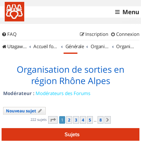
Menu
FAQ
Inscription
Connexion
UtagawaVTT (Randos VTT et VTTAE avec traces GPS)
Accueil forum
Générale
Organisation de sorties & Recherche de partenaires
Organisation de sorties en région Rhône Alpes
Organisation de sorties en
région Rhône Alpes
Modérateur :
Modérateurs des Forums
Nouveau sujet
Page
1
sur
8
222 sujets
1
2
3
4
5
8
Suivant
…
Sujets