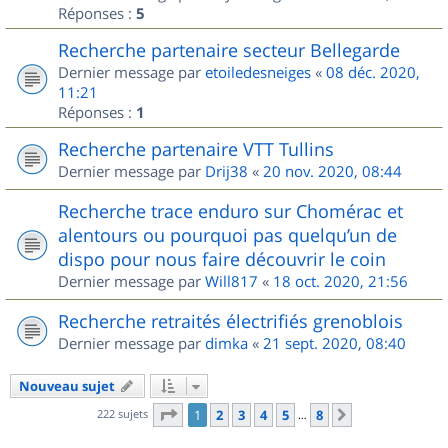
Réponses :
5
Recherche partenaire secteur Bellegarde
Dernier message par
etoiledesneiges
«
08 déc. 2020,
11:21
Réponses :
1
Recherche partenaire VTT Tullins
Dernier message par
Drij38
«
20 nov. 2020, 08:44
Recherche trace enduro sur Chomérac et
alentours ou pourquoi pas quelqu’un de
dispo pour nous faire découvrir le coin
Dernier message par
Will817
«
18 oct. 2020, 21:56
Recherche retraités électrifiés grenoblois
Dernier message par
dimka
«
21 sept. 2020, 08:40
Nouveau sujet
Page
1
sur
8
222 sujets
1
2
3
4
5
8
Suivant
…