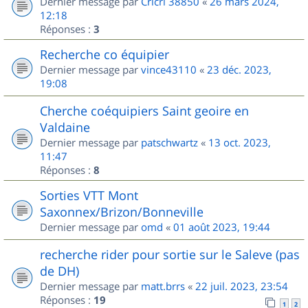
Dernier message par
Cricri 38850
«
26 mars 2024,
12:18
Réponses :
3
Recherche co équipier
Dernier message par
vince43110
«
23 déc. 2023,
19:08
Cherche coéquipiers Saint geoire en
Valdaine
Dernier message par
patschwartz
«
13 oct. 2023,
11:47
Réponses :
8
Sorties VTT Mont
Saxonnex/Brizon/Bonneville
Dernier message par
omd
«
01 août 2023, 19:44
recherche rider pour sortie sur le Saleve (pas
de DH)
Dernier message par
matt.brrs
«
22 juil. 2023, 23:54
Réponses :
19
1
2