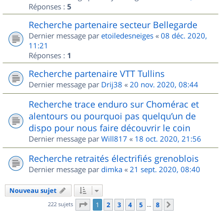
Réponses :
5
Recherche partenaire secteur Bellegarde
Dernier message par
etoiledesneiges
«
08 déc. 2020,
11:21
Réponses :
1
Recherche partenaire VTT Tullins
Dernier message par
Drij38
«
20 nov. 2020, 08:44
Recherche trace enduro sur Chomérac et
alentours ou pourquoi pas quelqu’un de
dispo pour nous faire découvrir le coin
Dernier message par
Will817
«
18 oct. 2020, 21:56
Recherche retraités électrifiés grenoblois
Dernier message par
dimka
«
21 sept. 2020, 08:40
Nouveau sujet
Page
1
sur
8
222 sujets
1
2
3
4
5
8
Suivant
…