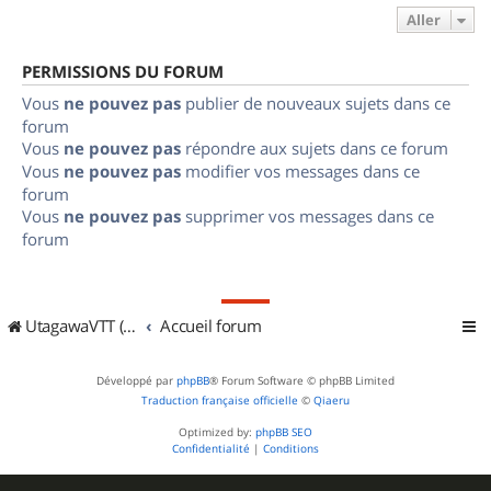
Aller
PERMISSIONS DU FORUM
Vous
ne pouvez pas
publier de nouveaux sujets dans ce
forum
Vous
ne pouvez pas
répondre aux sujets dans ce forum
Vous
ne pouvez pas
modifier vos messages dans ce
forum
Vous
ne pouvez pas
supprimer vos messages dans ce
forum
UtagawaVTT (Randos VTT et VTTAE avec traces GPS)
Accueil forum
Développé par
phpBB
® Forum Software © phpBB Limited
Traduction française officielle
©
Qiaeru
Optimized by:
phpBB SEO
Confidentialité
|
Conditions