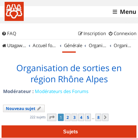
Menu
FAQ
Inscription
Connexion
UtagawaVTT (Randos VTT et VTTAE avec traces GPS)
Accueil forum
Générale
Organisation de sorties & Recherche de partenaires
Organisation de sorties en région Rhône Alpes
Organisation de sorties en
région Rhône Alpes
Modérateur :
Modérateurs des Forums
Nouveau sujet
Page
1
sur
8
222 sujets
1
2
3
4
5
8
Suivant
…
Sujets