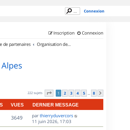
Connexion
Inscription
Connexion
e de partenaires
Organisation de sorties en région Rhône Alpes
 Alpes
Page
1
sur
8
222 sujets
1
2
3
4
5
8
Suivant
…
S
VUES
DERNIER MESSAGE
D
par
thierryduvercors
V
3649
e
11 juin 2026, 17:03
r
u