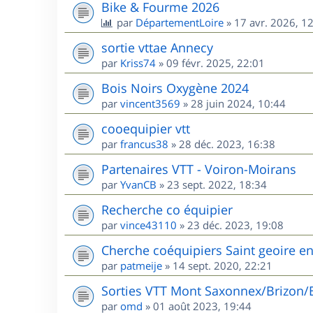
Bike & Fourme 2026
par
DépartementLoire
»
17 avr. 2026, 1
sortie vttae Annecy
par
Kriss74
»
09 févr. 2025, 22:01
Bois Noirs Oxygène 2024
par
vincent3569
»
28 juin 2024, 10:44
cooequipier vtt
par
francus38
»
28 déc. 2023, 16:38
Partenaires VTT - Voiron-Moirans
par
YvanCB
»
23 sept. 2022, 18:34
Recherche co équipier
par
vince43110
»
23 déc. 2023, 19:08
Cherche coéquipiers Saint geoire e
par
patmeije
»
14 sept. 2020, 22:21
Sorties VTT Mont Saxonnex/Brizon/
par
omd
»
01 août 2023, 19:44