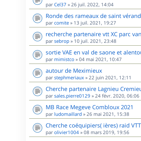
par
Cel37
»
26 juil. 2022, 14:04
Ronde des rameaux de saint vérand l
par
comite
»
13 juil. 2021, 19:27
recherche partenaire vtt XC parc va
par
sebrop
»
10 juil. 2021, 23:48
sortie VAE en val de saone et alento
par
mimistco
»
04 mai 2021, 10:47
autour de Meximieux
par
stephmeriaux
»
22 juin 2021, 12:11
Cherche partenaire Lagnieu Cremie
par
sales.pierre0129
»
24 févr. 2020, 06:06
MB Race Megeve Combloux 2021
par
ludomaillard
»
26 mai 2021, 15:38
Cherche coéquipiers( ières) raid VT
par
olivier1004
»
08 mars 2019, 19:56