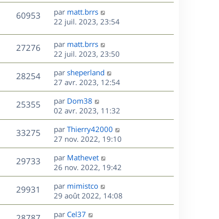
r
u
e
e
a
s
D
par
matt.brrs
n
r
V
s
60953
g
e
e
22 juil. 2023, 23:54
i
m
s
e
r
u
e
e
a
s
n
r
s
D
g
par
matt.brrs
V
27276
e
i
m
s
e
e
22 juil. 2023, 23:50
e
e
a
r
u
s
r
s
D
g
par
sheperland
n
V
28254
m
s
e
e
e
27 avr. 2023, 12:54
i
e
a
r
u
e
s
s
D
g
par
Dom38
n
r
V
25355
s
e
e
e
02 avr. 2023, 11:32
i
m
a
r
u
e
e
s
D
g
par
Thierry42000
n
r
V
s
33275
e
e
e
27 nov. 2022, 19:10
i
m
s
r
u
e
e
a
s
D
par
Mathevet
n
r
V
s
29733
g
e
e
26 nov. 2022, 19:42
i
m
s
e
r
u
e
e
a
s
D
par
mimistco
n
r
V
s
29931
g
e
e
29 août 2022, 14:08
i
m
s
e
r
u
e
e
a
s
D
par
Cel37
n
r
V
s
28787
g