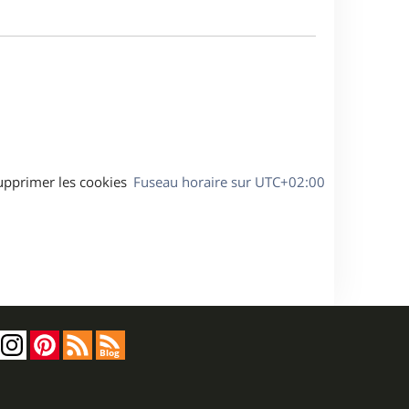
a
m
g
e
e
s
s
a
g
e
upprimer les cookies
Fuseau horaire sur
UTC+02:00