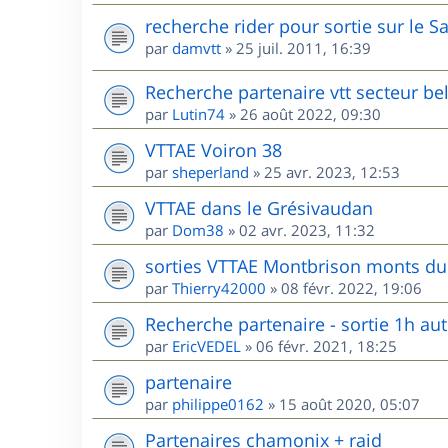
recherche rider pour sortie sur le S
par
damvtt
»
25 juil. 2011, 16:39
Recherche partenaire vtt secteur be
par
Lutin74
»
26 août 2022, 09:30
VTTAE Voiron 38
par
sheperland
»
25 avr. 2023, 12:53
VTTAE dans le Grésivaudan
par
Dom38
»
02 avr. 2023, 11:32
sorties VTTAE Montbrison monts du 
par
Thierry42000
»
08 févr. 2022, 19:06
Recherche partenaire - sortie 1h au
par
EricVEDEL
»
06 févr. 2021, 18:25
partenaire
par
philippe0162
»
15 août 2020, 05:07
Partenaires chamonix + raid