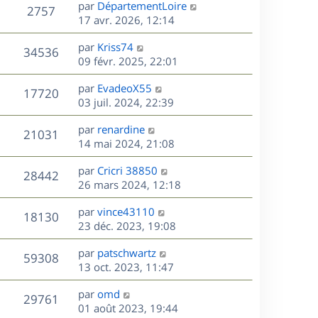
D
par
DépartementLoire
n
V
2757
e
e
17 avr. 2026, 12:14
i
r
u
e
s
D
par
Kriss74
n
r
V
34536
e
e
09 févr. 2025, 22:01
i
m
r
u
e
e
s
D
par
EvadeoX55
n
r
V
s
17720
e
e
03 juil. 2024, 22:39
i
m
s
r
u
e
e
a
s
D
par
renardine
n
r
V
s
21031
g
e
e
14 mai 2024, 21:08
i
m
s
e
r
u
e
e
a
s
D
par
Cricri 38850
n
r
V
s
28442
g
e
e
26 mars 2024, 12:18
i
m
s
e
r
u
e
e
a
s
D
par
vince43110
n
r
V
s
18130
g
e
e
23 déc. 2023, 19:08
i
m
s
e
r
u
e
e
a
s
D
par
patschwartz
n
r
V
s
59308
g
e
e
13 oct. 2023, 11:47
i
m
s
e
r
u
e
e
a
s
D
par
omd
n
r
V
s
29761
g
e
e
01 août 2023, 19:44
i
m
s
e