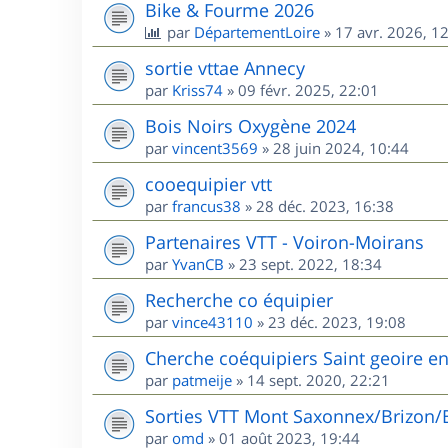
Bike & Fourme 2026
par
DépartementLoire
»
17 avr. 2026, 1
sortie vttae Annecy
par
Kriss74
»
09 févr. 2025, 22:01
Bois Noirs Oxygène 2024
par
vincent3569
»
28 juin 2024, 10:44
cooequipier vtt
par
francus38
»
28 déc. 2023, 16:38
Partenaires VTT - Voiron-Moirans
par
YvanCB
»
23 sept. 2022, 18:34
Recherche co équipier
par
vince43110
»
23 déc. 2023, 19:08
Cherche coéquipiers Saint geoire e
par
patmeije
»
14 sept. 2020, 22:21
Sorties VTT Mont Saxonnex/Brizon/
par
omd
»
01 août 2023, 19:44