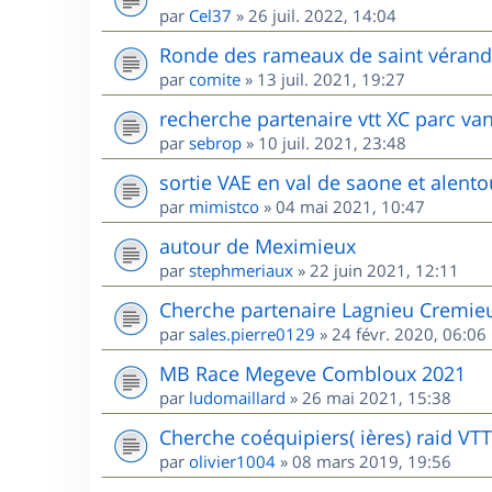
par
Cel37
»
26 juil. 2022, 14:04
Ronde des rameaux de saint vérand l
par
comite
»
13 juil. 2021, 19:27
recherche partenaire vtt XC parc va
par
sebrop
»
10 juil. 2021, 23:48
sortie VAE en val de saone et alento
par
mimistco
»
04 mai 2021, 10:47
autour de Meximieux
par
stephmeriaux
»
22 juin 2021, 12:11
Cherche partenaire Lagnieu Cremie
par
sales.pierre0129
»
24 févr. 2020, 06:06
MB Race Megeve Combloux 2021
par
ludomaillard
»
26 mai 2021, 15:38
Cherche coéquipiers( ières) raid VT
par
olivier1004
»
08 mars 2019, 19:56