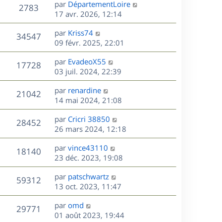
D
par
DépartementLoire
n
V
2783
e
e
17 avr. 2026, 12:14
i
r
u
e
s
D
par
Kriss74
n
r
V
34547
e
e
09 févr. 2025, 22:01
i
m
r
u
e
e
s
D
par
EvadeoX55
n
r
V
s
17728
e
e
03 juil. 2024, 22:39
i
m
s
r
u
e
e
a
s
D
par
renardine
n
r
V
s
21042
g
e
e
14 mai 2024, 21:08
i
m
s
e
r
u
e
e
a
s
D
par
Cricri 38850
n
r
V
s
28452
g
e
e
26 mars 2024, 12:18
i
m
s
e
r
u
e
e
a
s
D
par
vince43110
n
r
V
s
18140
g
e
e
23 déc. 2023, 19:08
i
m
s
e
r
u
e
e
a
s
D
par
patschwartz
n
r
V
s
59312
g
e
e
13 oct. 2023, 11:47
i
m
s
e
r
u
e
e
a
s
D
par
omd
n
r
V
s
29771
g
e
e
01 août 2023, 19:44
i
m
s
e