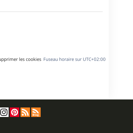
a
m
g
e
e
s
s
a
g
e
upprimer les cookies
Fuseau horaire sur
UTC+02:00