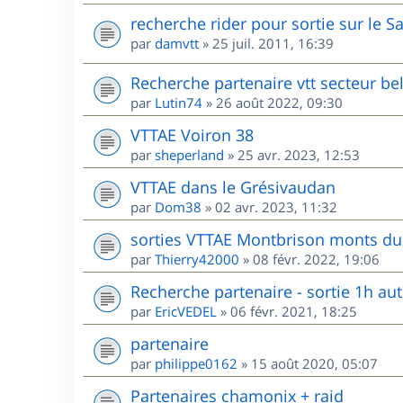
recherche rider pour sortie sur le S
par
damvtt
»
25 juil. 2011, 16:39
Recherche partenaire vtt secteur be
par
Lutin74
»
26 août 2022, 09:30
VTTAE Voiron 38
par
sheperland
»
25 avr. 2023, 12:53
VTTAE dans le Grésivaudan
par
Dom38
»
02 avr. 2023, 11:32
sorties VTTAE Montbrison monts du 
par
Thierry42000
»
08 févr. 2022, 19:06
Recherche partenaire - sortie 1h au
par
EricVEDEL
»
06 févr. 2021, 18:25
partenaire
par
philippe0162
»
15 août 2020, 05:07
Partenaires chamonix + raid