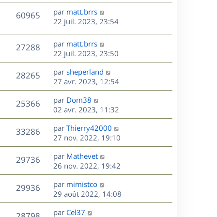
r
u
e
e
a
s
D
par
matt.brrs
n
r
V
s
60965
g
e
e
22 juil. 2023, 23:54
i
m
s
e
r
u
e
e
a
s
n
r
s
D
g
par
matt.brrs
V
27288
e
i
m
s
e
e
22 juil. 2023, 23:50
e
e
a
r
u
s
r
s
D
g
par
sheperland
n
V
28265
m
s
e
e
e
27 avr. 2023, 12:54
i
e
a
r
u
e
s
s
D
g
par
Dom38
n
r
V
25366
s
e
e
e
02 avr. 2023, 11:32
i
m
a
r
u
e
e
s
D
g
par
Thierry42000
n
r
V
s
33286
e
e
e
27 nov. 2022, 19:10
i
m
s
r
u
e
e
a
s
D
par
Mathevet
n
r
V
s
29736
g
e
e
26 nov. 2022, 19:42
i
m
s
e
r
u
e
e
a
s
D
par
mimistco
n
r
V
s
29936
g
e
e
29 août 2022, 14:08
i
m
s
e
r
u
e
e
a
s
D
par
Cel37
n
r
V
s
28798
g