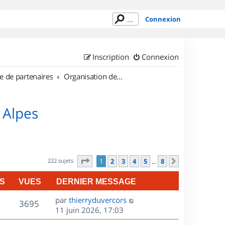
Connexion
Inscription
Connexion
e de partenaires
Organisation de sorties en région Rhône Alpes
 Alpes
Page
1
sur
8
222 sujets
1
2
3
4
5
8
Suivant
…
S
VUES
DERNIER MESSAGE
D
par
thierryduvercors
V
3695
e
11 juin 2026, 17:03
r
u