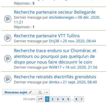
Réponses :
5
Recherche partenaire secteur Bellegarde
Dernier message par
etoiledesneiges
«
08 déc. 2020,
11:21
Réponses :
1
Recherche partenaire VTT Tullins
Dernier message par
Drij38
«
20 nov. 2020, 08:44
Recherche trace enduro sur Chomérac et
alentours ou pourquoi pas quelqu’un de
dispo pour nous faire découvrir le coin
Dernier message par
Will817
«
18 oct. 2020, 21:56
Recherche retraités électrifiés grenoblois
Dernier message par
dimka
«
21 sept. 2020, 08:40
Nouveau sujet
Page
1
sur
8
222 sujets
1
2
3
4
5
8
Suivant
…