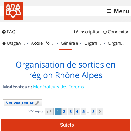
Menu
FAQ
Inscription
Connexion
UtagawaVTT (Randos VTT et VTTAE avec traces GPS)
Accueil forum
Générale
Organisation de sorties & Recherche de partenaires
Organisation de sorties en région Rhône Alpes
Organisation de sorties en
région Rhône Alpes
Modérateur :
Modérateurs des Forums
Nouveau sujet
Page
1
sur
8
222 sujets
1
2
3
4
5
8
Suivant
…
Sujets