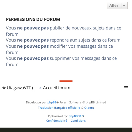
Aller
PERMISSIONS DU FORUM
Vous
ne pouvez pas
publier de nouveaux sujets dans ce
forum
Vous
ne pouvez pas
répondre aux sujets dans ce forum
Vous
ne pouvez pas
modifier vos messages dans ce
forum
Vous
ne pouvez pas
supprimer vos messages dans ce
forum
UtagawaVTT (Randos VTT et VTTAE avec traces GPS)
Accueil forum
Développé par
phpBB
® Forum Software © phpBB Limited
Traduction française officielle
©
Qiaeru
Optimized by:
phpBB SEO
Confidentialité
|
Conditions