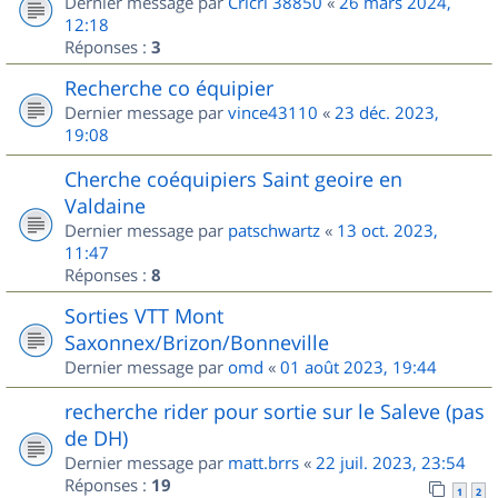
Dernier message par
Cricri 38850
«
26 mars 2024,
12:18
Réponses :
3
Recherche co équipier
Dernier message par
vince43110
«
23 déc. 2023,
19:08
Cherche coéquipiers Saint geoire en
Valdaine
Dernier message par
patschwartz
«
13 oct. 2023,
11:47
Réponses :
8
Sorties VTT Mont
Saxonnex/Brizon/Bonneville
Dernier message par
omd
«
01 août 2023, 19:44
recherche rider pour sortie sur le Saleve (pas
de DH)
Dernier message par
matt.brrs
«
22 juil. 2023, 23:54
Réponses :
19
1
2