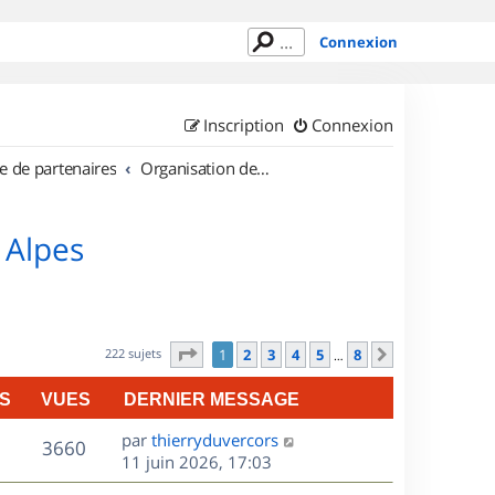
Connexion
Inscription
Connexion
e de partenaires
Organisation de sorties en région Rhône Alpes
 Alpes
Page
1
sur
8
222 sujets
1
2
3
4
5
8
Suivant
…
S
VUES
DERNIER MESSAGE
D
par
thierryduvercors
V
3660
e
11 juin 2026, 17:03
r
u