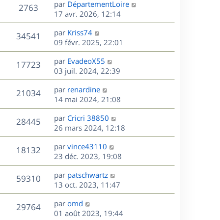
D
par
DépartementLoire
n
V
2763
e
e
17 avr. 2026, 12:14
i
r
u
e
s
D
par
Kriss74
n
r
V
34541
e
e
09 févr. 2025, 22:01
i
m
r
u
e
e
s
D
par
EvadeoX55
n
r
V
s
17723
e
e
03 juil. 2024, 22:39
i
m
s
r
u
e
e
a
s
D
par
renardine
n
r
V
s
21034
g
e
e
14 mai 2024, 21:08
i
m
s
e
r
u
e
e
a
s
D
par
Cricri 38850
n
r
V
s
28445
g
e
e
26 mars 2024, 12:18
i
m
s
e
r
u
e
e
a
s
D
par
vince43110
n
r
V
s
18132
g
e
e
23 déc. 2023, 19:08
i
m
s
e
r
u
e
e
a
s
D
par
patschwartz
n
r
V
s
59310
g
e
e
13 oct. 2023, 11:47
i
m
s
e
r
u
e
e
a
s
D
par
omd
n
r
V
s
29764
g
e
e
01 août 2023, 19:44
i
m
s
e