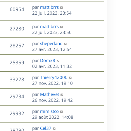
r
u
e
e
a
s
D
par
matt.brrs
n
r
V
s
60954
g
e
e
22 juil. 2023, 23:54
i
m
s
e
r
u
e
e
a
s
n
r
s
D
g
par
matt.brrs
V
27280
e
i
m
s
e
e
22 juil. 2023, 23:50
e
e
a
r
u
s
r
s
D
g
par
sheperland
n
V
28257
m
s
e
e
e
27 avr. 2023, 12:54
i
e
a
r
u
e
s
s
D
g
par
Dom38
n
r
V
25359
s
e
e
e
02 avr. 2023, 11:32
i
m
a
r
u
e
e
s
D
g
par
Thierry42000
n
r
V
s
33278
e
e
e
27 nov. 2022, 19:10
i
m
s
r
u
e
e
a
s
D
par
Mathevet
n
r
V
s
29734
g
e
e
26 nov. 2022, 19:42
i
m
s
e
r
u
e
e
a
s
D
par
mimistco
n
r
V
s
29932
g
e
e
29 août 2022, 14:08
i
m
s
e
r
u
e
e
a
s
D
par
Cel37
n
r
V
s
28790
g