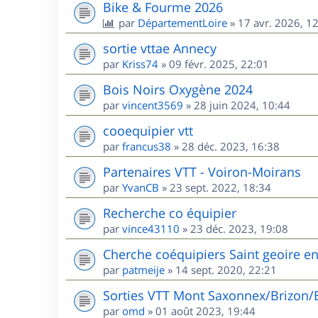
Bike & Fourme 2026
par
DépartementLoire
»
17 avr. 2026, 1
sortie vttae Annecy
par
Kriss74
»
09 févr. 2025, 22:01
Bois Noirs Oxygène 2024
par
vincent3569
»
28 juin 2024, 10:44
cooequipier vtt
par
francus38
»
28 déc. 2023, 16:38
Partenaires VTT - Voiron-Moirans
par
YvanCB
»
23 sept. 2022, 18:34
Recherche co équipier
par
vince43110
»
23 déc. 2023, 19:08
Cherche coéquipiers Saint geoire e
par
patmeije
»
14 sept. 2020, 22:21
Sorties VTT Mont Saxonnex/Brizon/
par
omd
»
01 août 2023, 19:44