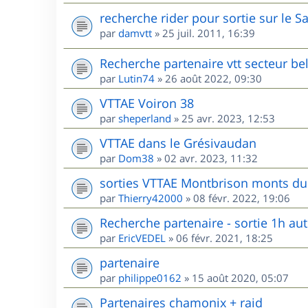
recherche rider pour sortie sur le S
par
damvtt
»
25 juil. 2011, 16:39
Recherche partenaire vtt secteur be
par
Lutin74
»
26 août 2022, 09:30
VTTAE Voiron 38
par
sheperland
»
25 avr. 2023, 12:53
VTTAE dans le Grésivaudan
par
Dom38
»
02 avr. 2023, 11:32
sorties VTTAE Montbrison monts du 
par
Thierry42000
»
08 févr. 2022, 19:06
Recherche partenaire - sortie 1h au
par
EricVEDEL
»
06 févr. 2021, 18:25
partenaire
par
philippe0162
»
15 août 2020, 05:07
Partenaires chamonix + raid