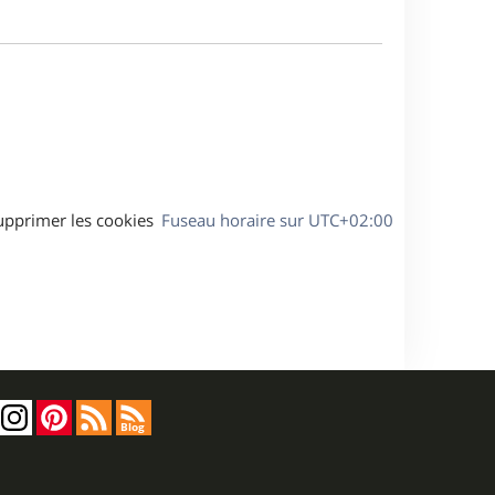
a
m
g
e
e
s
s
a
g
e
upprimer les cookies
Fuseau horaire sur
UTC+02:00