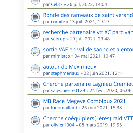
par
Cel37
»
26 juil. 2022, 14:04
Ronde des rameaux de saint vérand l
par
comite
»
13 juil. 2021, 19:27
recherche partenaire vtt XC parc va
par
sebrop
»
10 juil. 2021, 23:48
sortie VAE en val de saone et alento
par
mimistco
»
04 mai 2021, 10:47
autour de Meximieux
par
stephmeriaux
»
22 juin 2021, 12:11
Cherche partenaire Lagnieu Cremie
par
sales.pierre0129
»
24 févr. 2020, 06:06
MB Race Megeve Combloux 2021
par
ludomaillard
»
26 mai 2021, 15:38
Cherche coéquipiers( ières) raid VT
par
olivier1004
»
08 mars 2019, 19:56