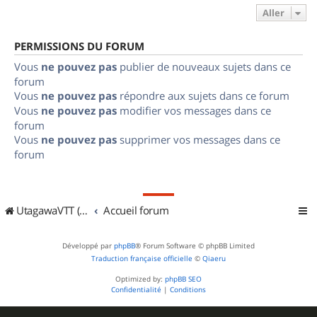
Aller
PERMISSIONS DU FORUM
Vous
ne pouvez pas
publier de nouveaux sujets dans ce
forum
Vous
ne pouvez pas
répondre aux sujets dans ce forum
Vous
ne pouvez pas
modifier vos messages dans ce
forum
Vous
ne pouvez pas
supprimer vos messages dans ce
forum
UtagawaVTT (Randos VTT et VTTAE avec traces GPS)
Accueil forum
Développé par
phpBB
® Forum Software © phpBB Limited
Traduction française officielle
©
Qiaeru
Optimized by:
phpBB SEO
Confidentialité
|
Conditions