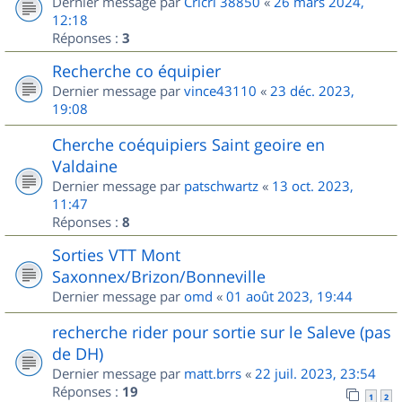
Dernier message par
Cricri 38850
«
26 mars 2024,
12:18
Réponses :
3
Recherche co équipier
Dernier message par
vince43110
«
23 déc. 2023,
19:08
Cherche coéquipiers Saint geoire en
Valdaine
Dernier message par
patschwartz
«
13 oct. 2023,
11:47
Réponses :
8
Sorties VTT Mont
Saxonnex/Brizon/Bonneville
Dernier message par
omd
«
01 août 2023, 19:44
recherche rider pour sortie sur le Saleve (pas
de DH)
Dernier message par
matt.brrs
«
22 juil. 2023, 23:54
Réponses :
19
1
2