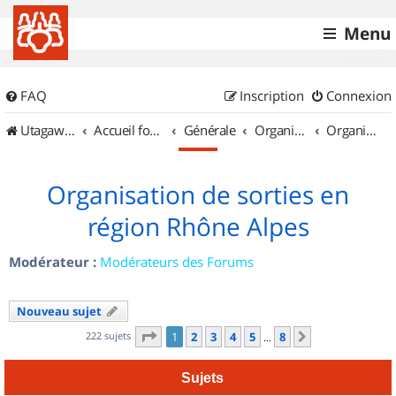
Menu
FAQ
Inscription
Connexion
UtagawaVTT (Randos VTT et VTTAE avec traces GPS)
Accueil forum
Générale
Organisation de sorties & Recherche de partenaires
Organisation de sorties en région Rhône Alpes
Organisation de sorties en
région Rhône Alpes
Modérateur :
Modérateurs des Forums
Nouveau sujet
Page
1
sur
8
222 sujets
1
2
3
4
5
8
Suivant
…
Sujets