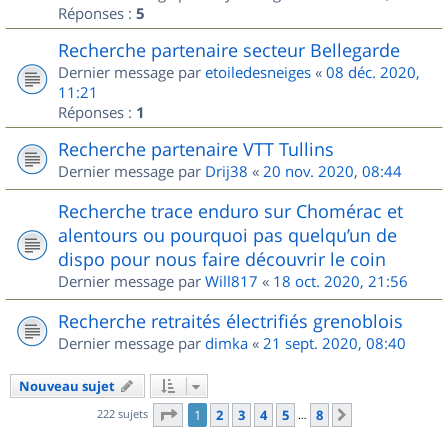
Réponses :
5
Recherche partenaire secteur Bellegarde
Dernier message par
etoiledesneiges
«
08 déc. 2020,
11:21
Réponses :
1
Recherche partenaire VTT Tullins
Dernier message par
Drij38
«
20 nov. 2020, 08:44
Recherche trace enduro sur Chomérac et
alentours ou pourquoi pas quelqu’un de
dispo pour nous faire découvrir le coin
Dernier message par
Will817
«
18 oct. 2020, 21:56
Recherche retraités électrifiés grenoblois
Dernier message par
dimka
«
21 sept. 2020, 08:40
Nouveau sujet
Page
1
sur
8
222 sujets
1
2
3
4
5
8
Suivant
…