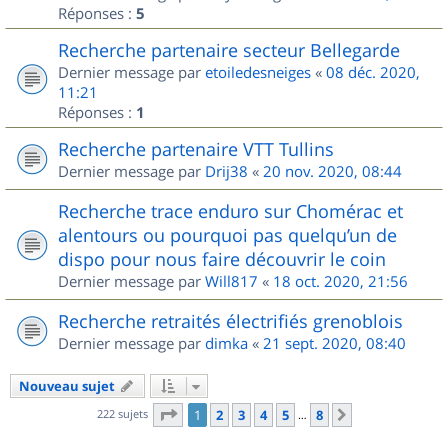
Réponses :
5
Recherche partenaire secteur Bellegarde
Dernier message par
etoiledesneiges
«
08 déc. 2020,
11:21
Réponses :
1
Recherche partenaire VTT Tullins
Dernier message par
Drij38
«
20 nov. 2020, 08:44
Recherche trace enduro sur Chomérac et
alentours ou pourquoi pas quelqu’un de
dispo pour nous faire découvrir le coin
Dernier message par
Will817
«
18 oct. 2020, 21:56
Recherche retraités électrifiés grenoblois
Dernier message par
dimka
«
21 sept. 2020, 08:40
Nouveau sujet
Page
1
sur
8
222 sujets
1
2
3
4
5
8
Suivant
…