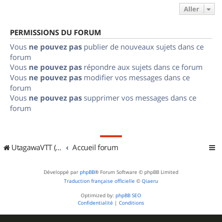
Aller
PERMISSIONS DU FORUM
Vous
ne pouvez pas
publier de nouveaux sujets dans ce
forum
Vous
ne pouvez pas
répondre aux sujets dans ce forum
Vous
ne pouvez pas
modifier vos messages dans ce
forum
Vous
ne pouvez pas
supprimer vos messages dans ce
forum
UtagawaVTT (Randos VTT et VTTAE avec traces GPS)
Accueil forum
Développé par
phpBB
® Forum Software © phpBB Limited
Traduction française officielle
©
Qiaeru
Optimized by:
phpBB SEO
Confidentialité
|
Conditions