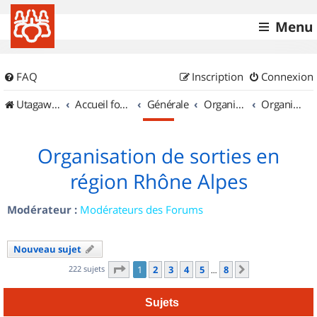
Menu
FAQ
Inscription
Connexion
UtagawaVTT (Randos VTT et VTTAE avec traces GPS)
Accueil forum
Générale
Organisation de sorties & Recherche de partenaires
Organisation de sorties en région Rhône Alpes
Organisation de sorties en
région Rhône Alpes
Modérateur :
Modérateurs des Forums
Nouveau sujet
Page
1
sur
8
222 sujets
1
2
3
4
5
8
Suivant
…
Sujets