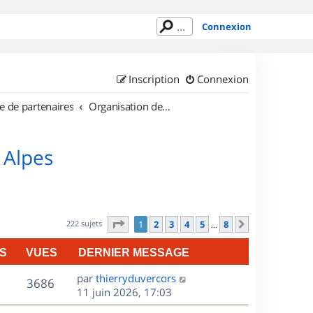
Connexion
Inscription
Connexion
e de partenaires
Organisation de sorties en région Rhône Alpes
 Alpes
Page
1
sur
8
222 sujets
1
2
3
4
5
8
Suivant
…
S
VUES
DERNIER MESSAGE
D
par
thierryduvercors
V
3686
e
11 juin 2026, 17:03
r
u