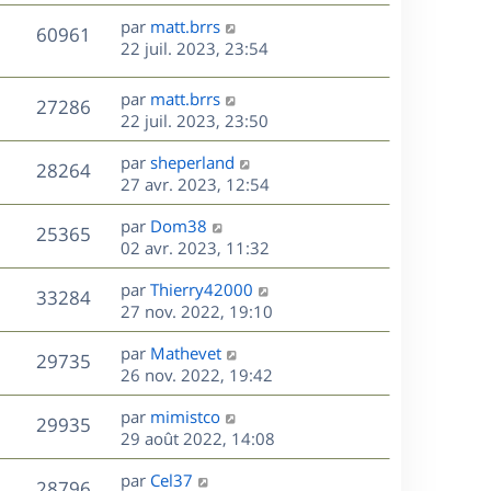
r
u
e
e
a
s
D
par
matt.brrs
n
r
V
s
60961
g
e
e
22 juil. 2023, 23:54
i
m
s
e
r
u
e
e
a
s
n
r
s
D
g
par
matt.brrs
V
27286
e
i
m
s
e
e
22 juil. 2023, 23:50
e
e
a
r
u
s
r
s
D
g
par
sheperland
n
V
28264
m
s
e
e
e
27 avr. 2023, 12:54
i
e
a
r
u
e
s
s
D
g
par
Dom38
n
r
V
25365
s
e
e
e
02 avr. 2023, 11:32
i
m
a
r
u
e
e
s
D
g
par
Thierry42000
n
r
V
s
33284
e
e
e
27 nov. 2022, 19:10
i
m
s
r
u
e
e
a
s
D
par
Mathevet
n
r
V
s
29735
g
e
e
26 nov. 2022, 19:42
i
m
s
e
r
u
e
e
a
s
D
par
mimistco
n
r
V
s
29935
g
e
e
29 août 2022, 14:08
i
m
s
e
r
u
e
e
a
s
D
par
Cel37
n
r
V
s
28796
g