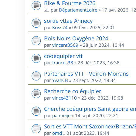
Bike & Fourme 2026
par
DépartementLoire
»
17 avr. 2026, 1
sortie vttae Annecy
par
Kriss74
»
09 févr. 2025, 22:01
Bois Noirs Oxygène 2024
par
vincent3569
»
28 juin 2024, 10:44
cooequipier vtt
par
francus38
»
28 déc. 2023, 16:38
Partenaires VTT - Voiron-Moirans
par
YvanCB
»
23 sept. 2022, 18:34
Recherche co équipier
par
vince43110
»
23 déc. 2023, 19:08
Cherche coéquipiers Saint geoire e
par
patmeije
»
14 sept. 2020, 22:21
Sorties VTT Mont Saxonnex/Brizon/
par
omd
»
01 août 2023, 19:44