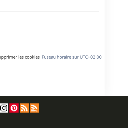
a
m
g
e
e
s
s
a
g
e
upprimer les cookies
Fuseau horaire sur
UTC+02:00