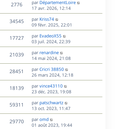
D
par
DépartementLoire
n
V
2776
e
e
17 avr. 2026, 12:14
i
r
u
e
s
D
par
Kriss74
n
r
V
34545
e
e
09 févr. 2025, 22:01
i
m
r
u
e
e
s
D
par
EvadeoX55
n
r
V
s
17727
e
e
03 juil. 2024, 22:39
i
m
s
r
u
e
e
a
s
D
par
renardine
n
r
V
s
21039
g
e
e
14 mai 2024, 21:08
i
m
s
e
r
u
e
e
a
s
D
par
Cricri 38850
n
r
V
s
28451
g
e
e
26 mars 2024, 12:18
i
m
s
e
r
u
e
e
a
s
D
par
vince43110
n
r
V
s
18139
g
e
e
23 déc. 2023, 19:08
i
m
s
e
r
u
e
e
a
s
D
par
patschwartz
n
r
V
s
59311
g
e
e
13 oct. 2023, 11:47
i
m
s
e
r
u
e
e
a
s
D
par
omd
n
r
V
s
29770
g
e
e
01 août 2023, 19:44
i
m
s
e