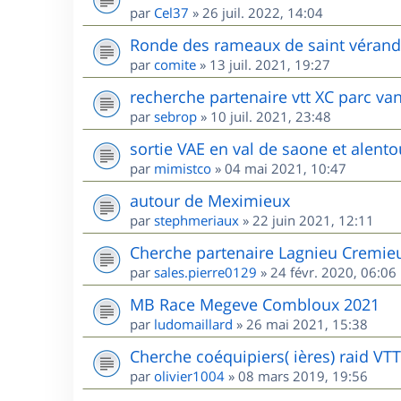
par
Cel37
»
26 juil. 2022, 14:04
Ronde des rameaux de saint vérand l
par
comite
»
13 juil. 2021, 19:27
recherche partenaire vtt XC parc va
par
sebrop
»
10 juil. 2021, 23:48
sortie VAE en val de saone et alento
par
mimistco
»
04 mai 2021, 10:47
autour de Meximieux
par
stephmeriaux
»
22 juin 2021, 12:11
Cherche partenaire Lagnieu Cremie
par
sales.pierre0129
»
24 févr. 2020, 06:06
MB Race Megeve Combloux 2021
par
ludomaillard
»
26 mai 2021, 15:38
Cherche coéquipiers( ières) raid VT
par
olivier1004
»
08 mars 2019, 19:56