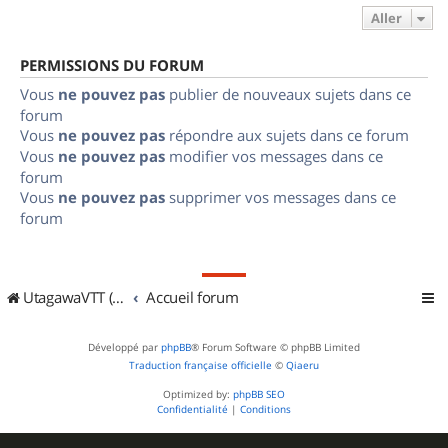
Aller
PERMISSIONS DU FORUM
Vous
ne pouvez pas
publier de nouveaux sujets dans ce
forum
Vous
ne pouvez pas
répondre aux sujets dans ce forum
Vous
ne pouvez pas
modifier vos messages dans ce
forum
Vous
ne pouvez pas
supprimer vos messages dans ce
forum
UtagawaVTT (Randos VTT et VTTAE avec traces GPS)
Accueil forum
Développé par
phpBB
® Forum Software © phpBB Limited
Traduction française officielle
©
Qiaeru
Optimized by:
phpBB SEO
Confidentialité
|
Conditions