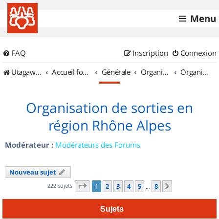
Menu
FAQ
Inscription
Connexion
UtagawaVTT (Randos VTT et VTTAE avec traces GPS)
Accueil forum
Générale
Organisation de sorties & Recherche de partenaires
Organisation de sorties en région Rhône Alpes
Organisation de sorties en
région Rhône Alpes
Modérateur :
Modérateurs des Forums
Nouveau sujet
Page
1
sur
8
222 sujets
1
2
3
4
5
8
Suivant
…
Sujets