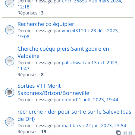
Dernier message par
Cricri 38850
«
26 mars 2024,
12:18
Réponses :
3
Recherche co équipier
Dernier message par
vince43110
«
23 déc. 2023,
19:08
Cherche coéquipiers Saint geoire en
Valdaine
Dernier message par
patschwartz
«
13 oct. 2023,
11:47
Réponses :
8
Sorties VTT Mont
Saxonnex/Brizon/Bonneville
Dernier message par
omd
«
01 août 2023, 19:44
recherche rider pour sortie sur le Saleve (pas
de DH)
Dernier message par
matt.brrs
«
22 juil. 2023, 23:54
Réponses :
19
1
2