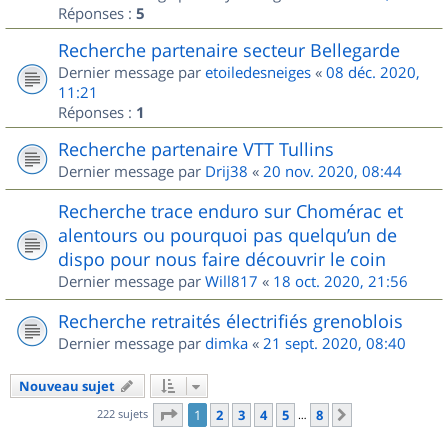
Réponses :
5
Recherche partenaire secteur Bellegarde
Dernier message par
etoiledesneiges
«
08 déc. 2020,
11:21
Réponses :
1
Recherche partenaire VTT Tullins
Dernier message par
Drij38
«
20 nov. 2020, 08:44
Recherche trace enduro sur Chomérac et
alentours ou pourquoi pas quelqu’un de
dispo pour nous faire découvrir le coin
Dernier message par
Will817
«
18 oct. 2020, 21:56
Recherche retraités électrifiés grenoblois
Dernier message par
dimka
«
21 sept. 2020, 08:40
Nouveau sujet
Page
1
sur
8
222 sujets
1
2
3
4
5
8
Suivant
…