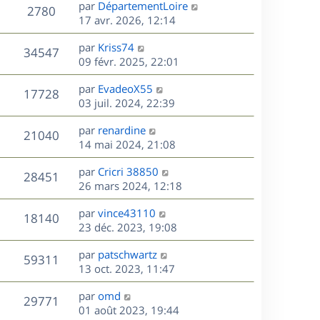
D
par
DépartementLoire
n
V
2780
e
e
17 avr. 2026, 12:14
i
r
u
e
s
D
par
Kriss74
n
r
V
34547
e
e
09 févr. 2025, 22:01
i
m
r
u
e
e
s
D
par
EvadeoX55
n
r
V
s
17728
e
e
03 juil. 2024, 22:39
i
m
s
r
u
e
e
a
s
D
par
renardine
n
r
V
s
21040
g
e
e
14 mai 2024, 21:08
i
m
s
e
r
u
e
e
a
s
D
par
Cricri 38850
n
r
V
s
28451
g
e
e
26 mars 2024, 12:18
i
m
s
e
r
u
e
e
a
s
D
par
vince43110
n
r
V
s
18140
g
e
e
23 déc. 2023, 19:08
i
m
s
e
r
u
e
e
a
s
D
par
patschwartz
n
r
V
s
59311
g
e
e
13 oct. 2023, 11:47
i
m
s
e
r
u
e
e
a
s
D
par
omd
n
r
V
s
29771
g
e
e
01 août 2023, 19:44
i
m
s
e