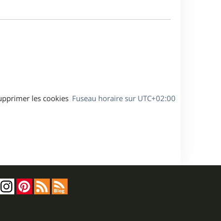
a
m
g
e
e
s
s
a
g
e
upprimer les cookies
Fuseau horaire sur
UTC+02:00