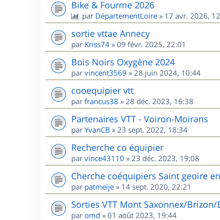
Bike & Fourme 2026
par
DépartementLoire
»
17 avr. 2026, 1
sortie vttae Annecy
par
Kriss74
»
09 févr. 2025, 22:01
Bois Noirs Oxygène 2024
par
vincent3569
»
28 juin 2024, 10:44
cooequipier vtt
par
francus38
»
28 déc. 2023, 16:38
Partenaires VTT - Voiron-Moirans
par
YvanCB
»
23 sept. 2022, 18:34
Recherche co équipier
par
vince43110
»
23 déc. 2023, 19:08
Cherche coéquipiers Saint geoire e
par
patmeije
»
14 sept. 2020, 22:21
Sorties VTT Mont Saxonnex/Brizon/
par
omd
»
01 août 2023, 19:44