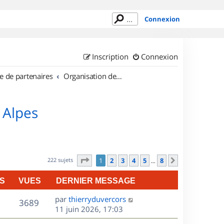
Connexion
Inscription
Connexion
e de partenaires
Organisation de sorties en région Rhône Alpes
 Alpes
Page
1
sur
8
222 sujets
1
2
3
4
5
8
Suivant
…
S
VUES
DERNIER MESSAGE
D
par
thierryduvercors
V
3689
e
11 juin 2026, 17:03
r
u