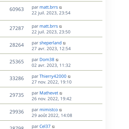
r
u
e
e
a
s
D
par
matt.brrs
n
r
V
s
60963
g
e
e
22 juil. 2023, 23:54
i
m
s
e
r
u
e
e
a
s
n
r
s
D
g
par
matt.brrs
V
27287
e
i
m
s
e
e
22 juil. 2023, 23:50
e
e
a
r
u
s
r
s
D
g
par
sheperland
n
V
28264
m
s
e
e
e
27 avr. 2023, 12:54
i
e
a
r
u
e
s
s
D
g
par
Dom38
n
r
V
25365
s
e
e
e
02 avr. 2023, 11:32
i
m
a
r
u
e
e
s
D
g
par
Thierry42000
n
r
V
s
33286
e
e
e
27 nov. 2022, 19:10
i
m
s
r
u
e
e
a
s
D
par
Mathevet
n
r
V
s
29735
g
e
e
26 nov. 2022, 19:42
i
m
s
e
r
u
e
e
a
s
D
par
mimistco
n
r
V
s
29936
g
e
e
29 août 2022, 14:08
i
m
s
e
r
u
e
e
a
s
D
par
Cel37
n
r
V
s
28798
g