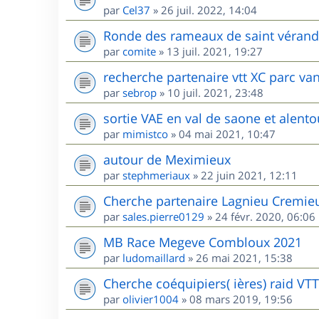
par
Cel37
»
26 juil. 2022, 14:04
Ronde des rameaux de saint vérand l
par
comite
»
13 juil. 2021, 19:27
recherche partenaire vtt XC parc va
par
sebrop
»
10 juil. 2021, 23:48
sortie VAE en val de saone et alento
par
mimistco
»
04 mai 2021, 10:47
autour de Meximieux
par
stephmeriaux
»
22 juin 2021, 12:11
Cherche partenaire Lagnieu Cremie
par
sales.pierre0129
»
24 févr. 2020, 06:06
MB Race Megeve Combloux 2021
par
ludomaillard
»
26 mai 2021, 15:38
Cherche coéquipiers( ières) raid VT
par
olivier1004
»
08 mars 2019, 19:56