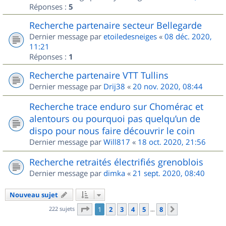
Réponses :
5
Recherche partenaire secteur Bellegarde
Dernier message par
etoiledesneiges
«
08 déc. 2020,
11:21
Réponses :
1
Recherche partenaire VTT Tullins
Dernier message par
Drij38
«
20 nov. 2020, 08:44
Recherche trace enduro sur Chomérac et
alentours ou pourquoi pas quelqu’un de
dispo pour nous faire découvrir le coin
Dernier message par
Will817
«
18 oct. 2020, 21:56
Recherche retraités électrifiés grenoblois
Dernier message par
dimka
«
21 sept. 2020, 08:40
Nouveau sujet
Page
1
sur
8
222 sujets
1
2
3
4
5
8
Suivant
…