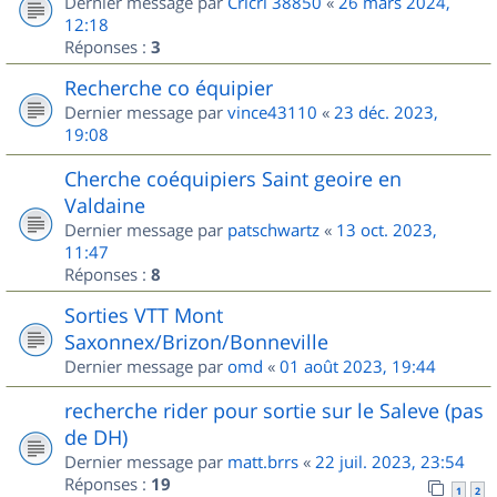
Dernier message par
Cricri 38850
«
26 mars 2024,
12:18
Réponses :
3
Recherche co équipier
Dernier message par
vince43110
«
23 déc. 2023,
19:08
Cherche coéquipiers Saint geoire en
Valdaine
Dernier message par
patschwartz
«
13 oct. 2023,
11:47
Réponses :
8
Sorties VTT Mont
Saxonnex/Brizon/Bonneville
Dernier message par
omd
«
01 août 2023, 19:44
recherche rider pour sortie sur le Saleve (pas
de DH)
Dernier message par
matt.brrs
«
22 juil. 2023, 23:54
Réponses :
19
1
2