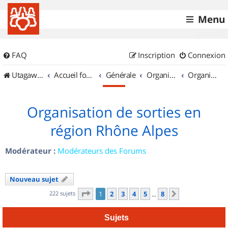
Menu
FAQ
Inscription
Connexion
UtagawaVTT (Randos VTT et VTTAE avec traces GPS)
Accueil forum
Générale
Organisation de sorties & Recherche de partenaires
Organisation de sorties en région Rhône Alpes
Organisation de sorties en
région Rhône Alpes
Modérateur :
Modérateurs des Forums
Nouveau sujet
Page
1
sur
8
222 sujets
1
2
3
4
5
8
Suivant
…
Sujets