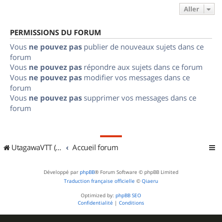
Aller
PERMISSIONS DU FORUM
Vous
ne pouvez pas
publier de nouveaux sujets dans ce
forum
Vous
ne pouvez pas
répondre aux sujets dans ce forum
Vous
ne pouvez pas
modifier vos messages dans ce
forum
Vous
ne pouvez pas
supprimer vos messages dans ce
forum
UtagawaVTT (Randos VTT et VTTAE avec traces GPS)
Accueil forum
Développé par
phpBB
® Forum Software © phpBB Limited
Traduction française officielle
©
Qiaeru
Optimized by:
phpBB SEO
Confidentialité
|
Conditions