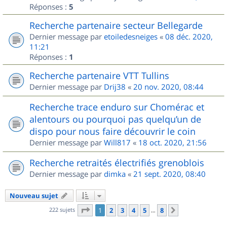
Réponses :
5
Recherche partenaire secteur Bellegarde
Dernier message par
etoiledesneiges
«
08 déc. 2020,
11:21
Réponses :
1
Recherche partenaire VTT Tullins
Dernier message par
Drij38
«
20 nov. 2020, 08:44
Recherche trace enduro sur Chomérac et
alentours ou pourquoi pas quelqu’un de
dispo pour nous faire découvrir le coin
Dernier message par
Will817
«
18 oct. 2020, 21:56
Recherche retraités électrifiés grenoblois
Dernier message par
dimka
«
21 sept. 2020, 08:40
Nouveau sujet
Page
1
sur
8
222 sujets
1
2
3
4
5
8
Suivant
…