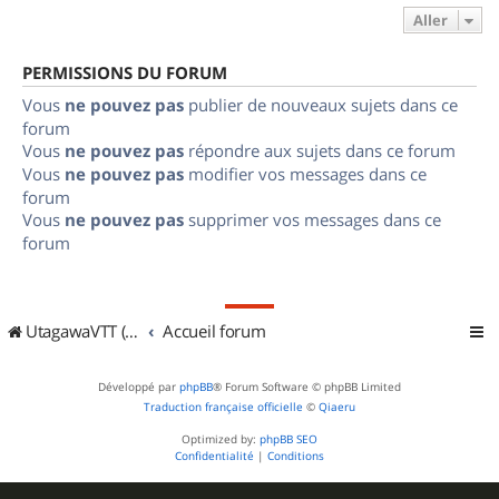
Aller
PERMISSIONS DU FORUM
Vous
ne pouvez pas
publier de nouveaux sujets dans ce
forum
Vous
ne pouvez pas
répondre aux sujets dans ce forum
Vous
ne pouvez pas
modifier vos messages dans ce
forum
Vous
ne pouvez pas
supprimer vos messages dans ce
forum
UtagawaVTT (Randos VTT et VTTAE avec traces GPS)
Accueil forum
Développé par
phpBB
® Forum Software © phpBB Limited
Traduction française officielle
©
Qiaeru
Optimized by:
phpBB SEO
Confidentialité
|
Conditions