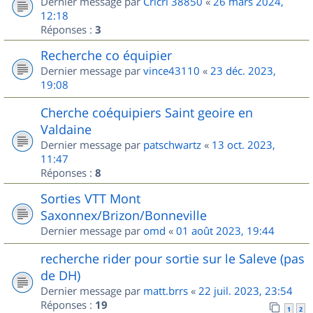
Dernier message par
Cricri 38850
«
26 mars 2024,
12:18
Réponses :
3
Recherche co équipier
Dernier message par
vince43110
«
23 déc. 2023,
19:08
Cherche coéquipiers Saint geoire en
Valdaine
Dernier message par
patschwartz
«
13 oct. 2023,
11:47
Réponses :
8
Sorties VTT Mont
Saxonnex/Brizon/Bonneville
Dernier message par
omd
«
01 août 2023, 19:44
recherche rider pour sortie sur le Saleve (pas
de DH)
Dernier message par
matt.brrs
«
22 juil. 2023, 23:54
Réponses :
19
1
2