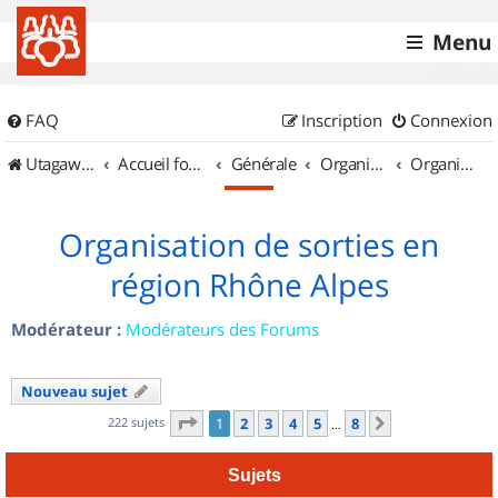
Menu
FAQ
Inscription
Connexion
UtagawaVTT (Randos VTT et VTTAE avec traces GPS)
Accueil forum
Générale
Organisation de sorties & Recherche de partenaires
Organisation de sorties en région Rhône Alpes
Organisation de sorties en
région Rhône Alpes
Modérateur :
Modérateurs des Forums
Nouveau sujet
Page
1
sur
8
222 sujets
1
2
3
4
5
8
Suivant
…
Sujets