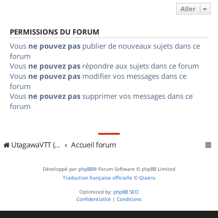
Aller
PERMISSIONS DU FORUM
Vous
ne pouvez pas
publier de nouveaux sujets dans ce
forum
Vous
ne pouvez pas
répondre aux sujets dans ce forum
Vous
ne pouvez pas
modifier vos messages dans ce
forum
Vous
ne pouvez pas
supprimer vos messages dans ce
forum
UtagawaVTT (Randos VTT et VTTAE avec traces GPS)
Accueil forum
Développé par
phpBB
® Forum Software © phpBB Limited
Traduction française officielle
©
Qiaeru
Optimized by:
phpBB SEO
Confidentialité
|
Conditions