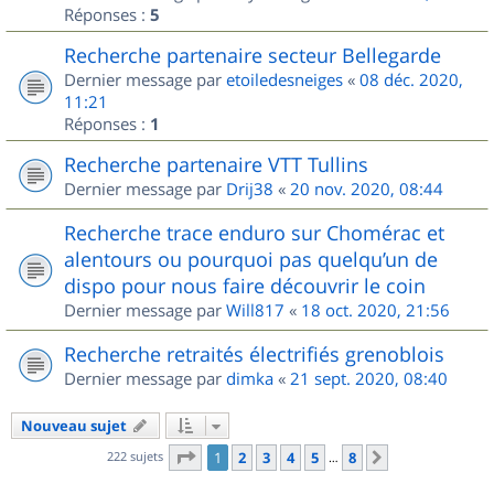
Réponses :
5
Recherche partenaire secteur Bellegarde
Dernier message par
etoiledesneiges
«
08 déc. 2020,
11:21
Réponses :
1
Recherche partenaire VTT Tullins
Dernier message par
Drij38
«
20 nov. 2020, 08:44
Recherche trace enduro sur Chomérac et
alentours ou pourquoi pas quelqu’un de
dispo pour nous faire découvrir le coin
Dernier message par
Will817
«
18 oct. 2020, 21:56
Recherche retraités électrifiés grenoblois
Dernier message par
dimka
«
21 sept. 2020, 08:40
Nouveau sujet
Page
1
sur
8
222 sujets
1
2
3
4
5
8
Suivant
…