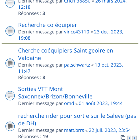
Dernier message par
Cricri 38850
«
26 mars 2024,
12:18
Réponses :
3
Recherche co équipier
Dernier message par
vince43110
«
23 déc. 2023,
19:08
Cherche coéquipiers Saint geoire en
Valdaine
Dernier message par
patschwartz
«
13 oct. 2023,
11:47
Réponses :
8
Sorties VTT Mont
Saxonnex/Brizon/Bonneville
Dernier message par
omd
«
01 août 2023, 19:44
recherche rider pour sortie sur le Saleve (pas
de DH)
Dernier message par
matt.brrs
«
22 juil. 2023, 23:54
Réponses :
19
1
2