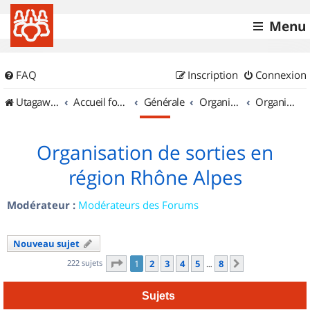
Menu
FAQ
Inscription
Connexion
UtagawaVTT (Randos VTT et VTTAE avec traces GPS)
Accueil forum
Générale
Organisation de sorties & Recherche de partenaires
Organisation de sorties en région Rhône Alpes
Organisation de sorties en
région Rhône Alpes
Modérateur :
Modérateurs des Forums
Nouveau sujet
Page
1
sur
8
222 sujets
1
2
3
4
5
8
Suivant
…
Sujets